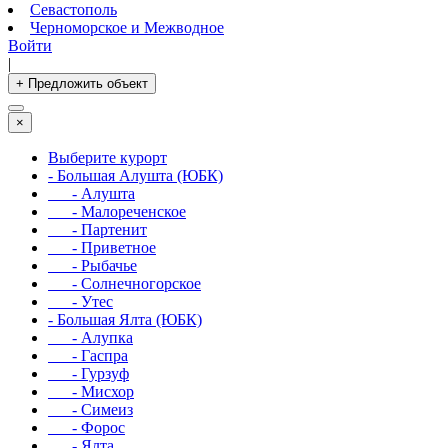
Севастополь
Черноморское и Межводное
Войти
|
+ Предложить объект
×
Выберите курорт
- Большая Алушта (ЮБК)
- Алушта
- Малореченское
- Партенит
- Приветное
- Рыбачье
- Солнечногорское
- Утес
- Большая Ялта (ЮБК)
- Алупка
- Гаспра
- Гурзуф
- Мисхор
- Симеиз
- Форос
- Ялта