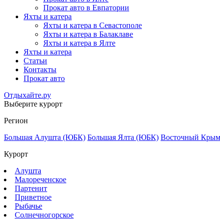
Прокат авто в Евпатории
Яхты и катера
Яхты и катера в Севастополе
Яхты и катера в Балаклаве
Яхты и катера в Ялте
Яхты и катера
Статьи
Контакты
Прокат авто
Отдыхайте.ру
Выберите курорт
Регион
Большая Алушта (ЮБК)
Большая Ялта (ЮБК)
Восточный Кры
Курорт
Алушта
Малореченское
Партенит
Приветное
Рыбачье
Солнечногорское