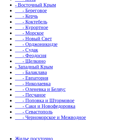
- Восточный Крым
- Береговое
- Керчь
- Коктебель
- Курортное
- Морское
- Новый Свет
- Орджоникидзе
- Судак
- Феодосия
- Щелкино
- Западный Крым
- Балаклава
- Евпатория
- Николаевка
- Оленевка и Беляус
- Песчаное
- Поповка и Штормовое
- Саки и Новофедоровка
- Севастополь
- Черноморское и Межводное
Жилье посуточно