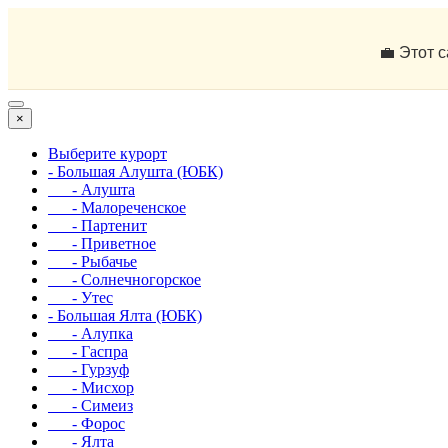
💼 Этот 
×
Выберите курорт
- Большая Алушта (ЮБК)
- Алушта
- Малореченское
- Партенит
- Приветное
- Рыбачье
- Солнечногорское
- Утес
- Большая Ялта (ЮБК)
- Алупка
- Гаспра
- Гурзуф
- Мисхор
- Симеиз
- Форос
- Ялта