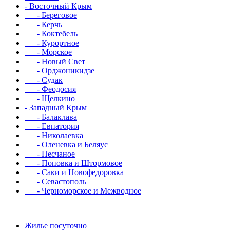
- Восточный Крым
- Береговое
- Керчь
- Коктебель
- Курортное
- Морское
- Новый Свет
- Орджоникидзе
- Судак
- Феодосия
- Щелкино
- Западный Крым
- Балаклава
- Евпатория
- Николаевка
- Оленевка и Беляус
- Песчаное
- Поповка и Штормовое
- Саки и Новофедоровка
- Севастополь
- Черноморское и Межводное
Жилье посуточно