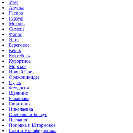
Утес
Алупка
Гаспра
Гурзуф
Мисхор
Симеиз
Форос
Ялта
Береговое
Керчь
Коктебель
Курортное
Морское
Новый Свет
Орджоникидзе
Судак
Феодосия
Щелкино
Балаклава
Евпатория
Николаевка
Оленевка и Беляус
Песчаное
Поповка и Штормовое
Саки и Новофедоровка