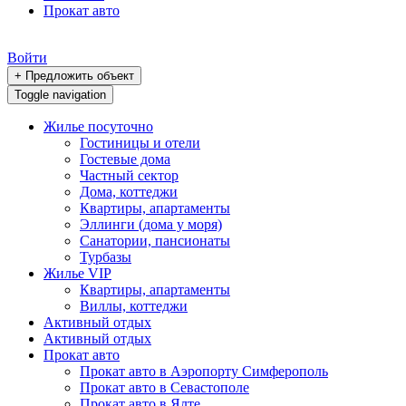
Прокат авто
Войти
+ Предложить объект
Toggle navigation
Жилье посуточно
Гостиницы и отели
Гостевые дома
Частный сектор
Дома, коттеджи
Квартиры, апартаменты
Эллинги (дома у моря)
Санатории, пансионаты
Турбазы
Жилье VIP
Квартиры, апартаменты
Виллы, коттеджи
Активный отдых
Активный отдых
Прокат авто
Прокат авто в Аэропорту Симферополь
Прокат авто в Севастополе
Прокат авто в Ялте