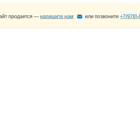
сайт продается —
напишите нам
или позвоните
+7(978)-