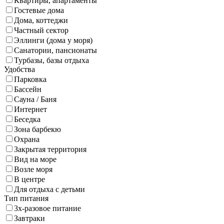
Квартиры, апартаменты
Гостевые дома
Дома, коттеджи
Частный сектор
Эллинги (дома у моря)
Санатории, пансионаты
Турбазы, базы отдыха
Удобства
Парковка
Бассейн
Сауна / Баня
Интернет
Беседка
Зона барбекю
Охрана
Закрытая территория
Вид на море
Возле моря
В центре
Для отдыха с детьми
Тип питания
3х-разовое питание
Завтраки