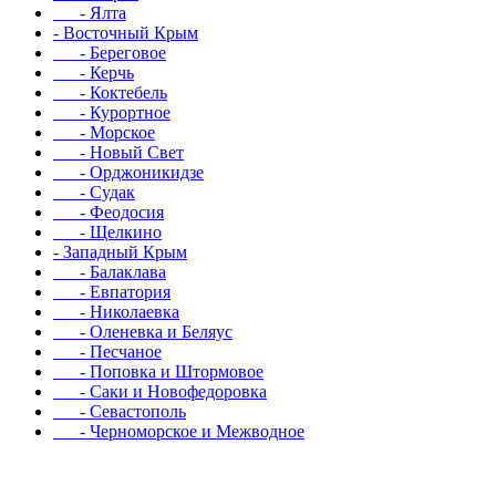
- Ялта
- Восточный Крым
- Береговое
- Керчь
- Коктебель
- Курортное
- Морское
- Новый Свет
- Орджоникидзе
- Судак
- Феодосия
- Щелкино
- Западный Крым
- Балаклава
- Евпатория
- Николаевка
- Оленевка и Беляус
- Песчаное
- Поповка и Штормовое
- Саки и Новофедоровка
- Севастополь
- Черноморское и Межводное