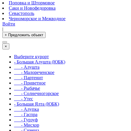
Поповка и Штормовое
Саки и Новофедоровка
Севастополь
Черноморское и Межводное
Войти
|
+ Предложить объект
×
Выберите курорт
- Большая Алушта (ЮБК)
- Алушта
- Малореченское
- Партенит
- Приветное
- Рыбачье
- Солнечногорское
- Утес
- Большая Ялта (ЮБК)
- Алупка
- Гаспра
- Гурзуф
- Мисхор
- Симеиз