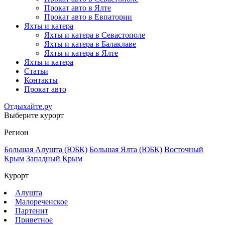
Прокат авто в Ялте
Прокат авто в Евпатории
Яхты и катера
Яхты и катера в Севастополе
Яхты и катера в Балаклаве
Яхты и катера в Ялте
Яхты и катера
Статьи
Контакты
Прокат авто
Отдыхайте.ру
Выберите курорт
Регион
Большая Алушта (ЮБК)
Большая Ялта (ЮБК)
Восточный
Крым
Западный Крым
Курорт
Алушта
Малореченское
Партенит
Приветное