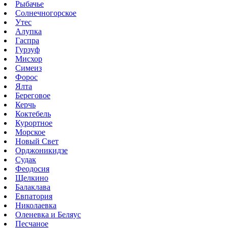
Рыбачье
Солнечногорское
Утес
Алупка
Гаспра
Гурзуф
Мисхор
Симеиз
Форос
Ялта
Береговое
Керчь
Коктебель
Курортное
Морское
Новый Свет
Орджоникидзе
Судак
Феодосия
Щелкино
Балаклава
Евпатория
Николаевка
Оленевка и Беляус
Песчаное