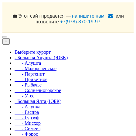
💼 Этот сайт продается —
напишите нам
или
позвоните
+7(978)-870-19-97
×
Выберите курорт
- Большая Алушта (ЮБК)
- Алушта
- Малореченское
- Партенит
- Приветное
- Рыбачье
- Солнечногорское
- Утес
- Большая Ялта (ЮБК)
- Алупка
- Гаспра
- Гурзуф
- Мисхор
- Симеиз
- Форос