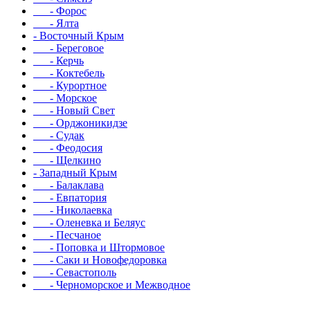
- Форос
- Ялта
- Восточный Крым
- Береговое
- Керчь
- Коктебель
- Курортное
- Морское
- Новый Свет
- Орджоникидзе
- Судак
- Феодосия
- Щелкино
- Западный Крым
- Балаклава
- Евпатория
- Николаевка
- Оленевка и Беляус
- Песчаное
- Поповка и Штормовое
- Саки и Новофедоровка
- Севастополь
- Черноморское и Межводное