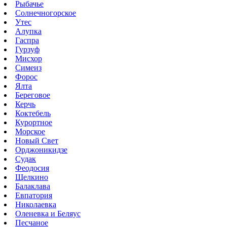
Рыбачье
Солнечногорское
Утес
Алупка
Гаспра
Гурзуф
Мисхор
Симеиз
Форос
Ялта
Береговое
Керчь
Коктебель
Курортное
Морское
Новый Свет
Орджоникидзе
Судак
Феодосия
Щелкино
Балаклава
Евпатория
Николаевка
Оленевка и Беляус
Песчаное