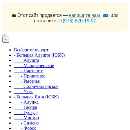
💼 Этот сайт продается —
напишите нам
или
позвоните
+7(978)-870-19-97
×
Выберите курорт
- Большая Алушта (ЮБК)
- Алушта
- Малореченское
- Партенит
- Приветное
- Рыбачье
- Солнечногорское
- Утес
- Большая Ялта (ЮБК)
- Алупка
- Гаспра
- Гурзуф
- Мисхор
- Симеиз
- Форос