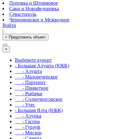
Поповка и Штормовое
Саки и Новофедоровка
Севастополь
Черноморское и Межводное
Войти
|
+ Предложить объект
×
Выберите курорт
- Большая Алушта (ЮБК)
- Алушта
- Малореченское
- Партенит
- Приветное
- Рыбачье
- Солнечногорское
- Утес
- Большая Ялта (ЮБК)
- Алупка
- Гаспра
- Гурзуф
- Мисхор
- Симеиз