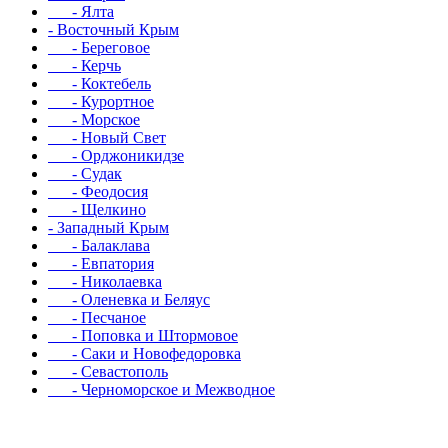
- Ялта
- Восточный Крым
- Береговое
- Керчь
- Коктебель
- Курортное
- Морское
- Новый Свет
- Орджоникидзе
- Судак
- Феодосия
- Щелкино
- Западный Крым
- Балаклава
- Евпатория
- Николаевка
- Оленевка и Беляус
- Песчаное
- Поповка и Штормовое
- Саки и Новофедоровка
- Севастополь
- Черноморское и Межводное