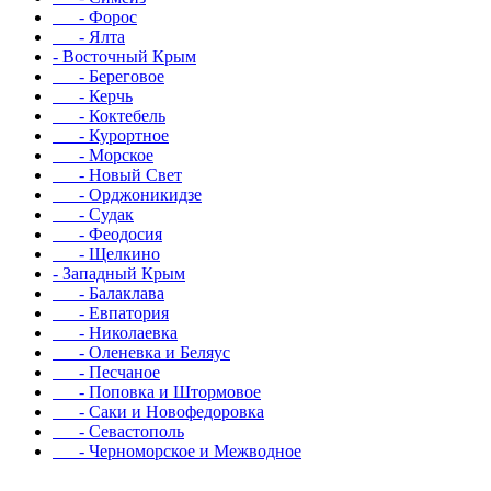
- Форос
- Ялта
- Восточный Крым
- Береговое
- Керчь
- Коктебель
- Курортное
- Морское
- Новый Свет
- Орджоникидзе
- Судак
- Феодосия
- Щелкино
- Западный Крым
- Балаклава
- Евпатория
- Николаевка
- Оленевка и Беляус
- Песчаное
- Поповка и Штормовое
- Саки и Новофедоровка
- Севастополь
- Черноморское и Межводное