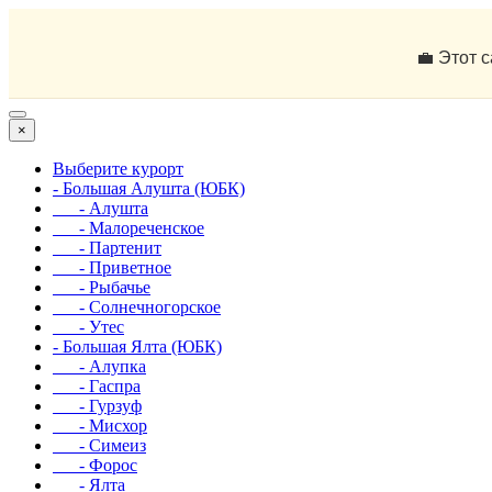
💼 Этот 
×
Выберите курорт
- Большая Алушта (ЮБК)
- Алушта
- Малореченское
- Партенит
- Приветное
- Рыбачье
- Солнечногорское
- Утес
- Большая Ялта (ЮБК)
- Алупка
- Гаспра
- Гурзуф
- Мисхор
- Симеиз
- Форос
- Ялта