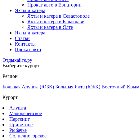
Прокат авто в Евпатории
Яхты и катера
Яхты и катера в Севастополе
Яхты и катера в Балаклаве
Яхты и катера в Ялте
Яхты и катера
Статьи
Контакты
Прокат авто
Отдыхайте.ру
Выберите курорт
Регион
Большая Алушта (ЮБК)
Большая Ялта (ЮБК)
Восточный Кры
Курорт
Алушта
Малореченское
Партенит
Приветное
Рыбачье
Солнечногорское