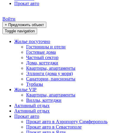
Прокат авто
Войти
+ Предложить объект
Toggle navigation
Жилье посуточно
Гостиницы и отели
Гостевые дома
Частный сектор
Дома, коттеджи
Квартиры, апартаменты
Эллинги (дома у моря)
Санатории, пансионаты
Турбазы
Жилье VIP
Квартиры, апартаменты
Виллы, коттеджи
Активный отдых
Активный отдых
Прокат авто
Прокат авто в Аэропорту Симферополь
Прокат авто в Севастополе
Прокат авто в Ялте