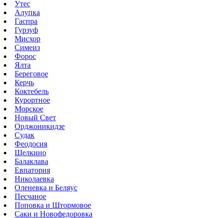
Утес
Алупка
Гаспра
Гурзуф
Мисхор
Симеиз
Форос
Ялта
Береговое
Керчь
Коктебель
Курортное
Морское
Новый Свет
Орджоникидзе
Судак
Феодосия
Щелкино
Балаклава
Евпатория
Николаевка
Оленевка и Беляус
Песчаное
Поповка и Штормовое
Саки и Новофедоровка