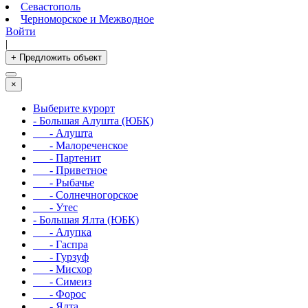
Севастополь
Черноморское и Межводное
Войти
|
+ Предложить объект
×
Выберите курорт
- Большая Алушта (ЮБК)
- Алушта
- Малореченское
- Партенит
- Приветное
- Рыбачье
- Солнечногорское
- Утес
- Большая Ялта (ЮБК)
- Алупка
- Гаспра
- Гурзуф
- Мисхор
- Симеиз
- Форос
- Ялта