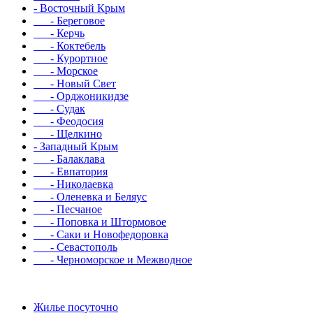
- Восточный Крым
- Береговое
- Керчь
- Коктебель
- Курортное
- Морское
- Новый Свет
- Орджоникидзе
- Судак
- Феодосия
- Щелкино
- Западный Крым
- Балаклава
- Евпатория
- Николаевка
- Оленевка и Беляус
- Песчаное
- Поповка и Штормовое
- Саки и Новофедоровка
- Севастополь
- Черноморское и Межводное
Жилье посуточно