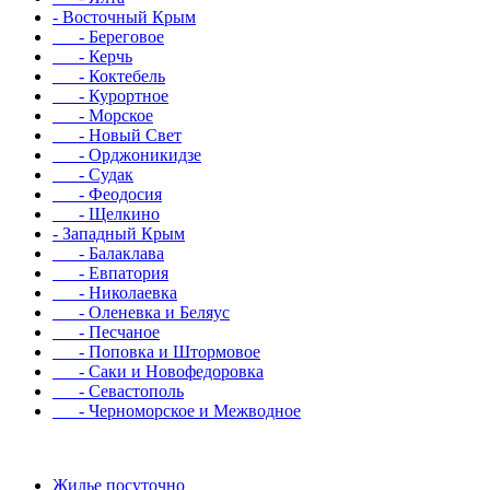
- Восточный Крым
- Береговое
- Керчь
- Коктебель
- Курортное
- Морское
- Новый Свет
- Орджоникидзе
- Судак
- Феодосия
- Щелкино
- Западный Крым
- Балаклава
- Евпатория
- Николаевка
- Оленевка и Беляус
- Песчаное
- Поповка и Штормовое
- Саки и Новофедоровка
- Севастополь
- Черноморское и Межводное
Жилье посуточно