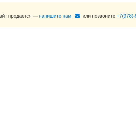
сайт продается —
напишите нам
или позвоните
+7(978)-