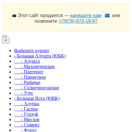
💼 Этот сайт продается —
напишите нам
или
позвоните
+7(978)-870-19-97
×
Выберите курорт
- Большая Алушта (ЮБК)
- Алушта
- Малореченское
- Партенит
- Приветное
- Рыбачье
- Солнечногорское
- Утес
- Большая Ялта (ЮБК)
- Алупка
- Гаспра
- Гурзуф
- Мисхор
- Симеиз
- Форос