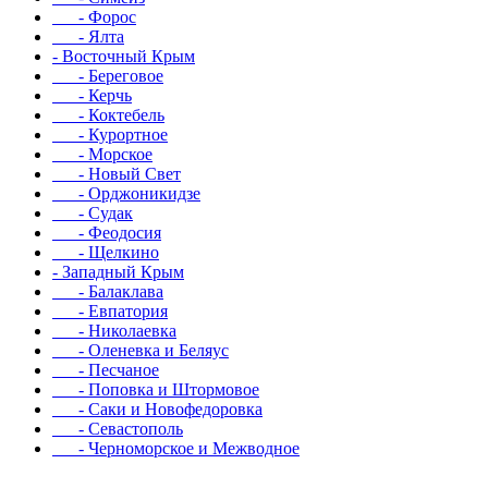
- Форос
- Ялта
- Восточный Крым
- Береговое
- Керчь
- Коктебель
- Курортное
- Морское
- Новый Свет
- Орджоникидзе
- Судак
- Феодосия
- Щелкино
- Западный Крым
- Балаклава
- Евпатория
- Николаевка
- Оленевка и Беляус
- Песчаное
- Поповка и Штормовое
- Саки и Новофедоровка
- Севастополь
- Черноморское и Межводное