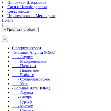
Поповка и Штормовое
Саки и Новофедоровка
Севастополь
Черноморское и Межводное
Войти
|
+ Предложить объект
×
Выберите курорт
- Большая Алушта (ЮБК)
- Алушта
- Малореченское
- Партенит
- Приветное
- Рыбачье
- Солнечногорское
- Утес
- Большая Ялта (ЮБК)
- Алупка
- Гаспра
- Гурзуф
- Мисхор
- Симеиз