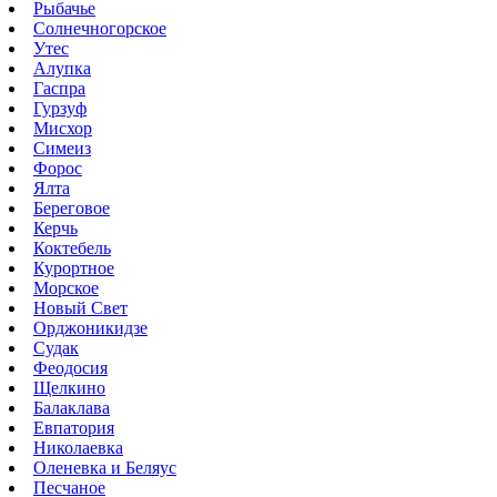
Рыбачье
Солнечногорское
Утес
Алупка
Гаспра
Гурзуф
Мисхор
Симеиз
Форос
Ялта
Береговое
Керчь
Коктебель
Курортное
Морское
Новый Свет
Орджоникидзе
Судак
Феодосия
Щелкино
Балаклава
Евпатория
Николаевка
Оленевка и Беляус
Песчаное