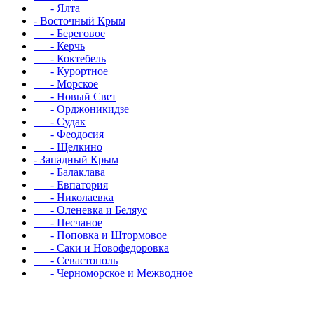
- Ялта
- Восточный Крым
- Береговое
- Керчь
- Коктебель
- Курортное
- Морское
- Новый Свет
- Орджоникидзе
- Судак
- Феодосия
- Щелкино
- Западный Крым
- Балаклава
- Евпатория
- Николаевка
- Оленевка и Беляус
- Песчаное
- Поповка и Штормовое
- Саки и Новофедоровка
- Севастополь
- Черноморское и Межводное