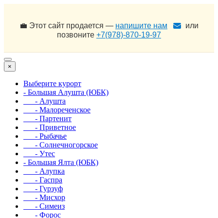
💼 Этот сайт продается —
напишите нам
или
позвоните
+7(978)-870-19-97
×
Выберите курорт
- Большая Алушта (ЮБК)
- Алушта
- Малореченское
- Партенит
- Приветное
- Рыбачье
- Солнечногорское
- Утес
- Большая Ялта (ЮБК)
- Алупка
- Гаспра
- Гурзуф
- Мисхор
- Симеиз
- Форос