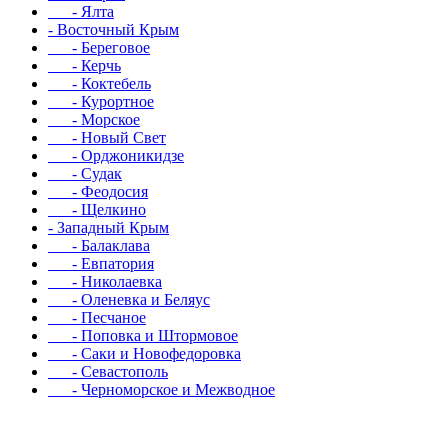
- Ялта
- Восточный Крым
- Береговое
- Керчь
- Коктебель
- Курортное
- Морское
- Новый Свет
- Орджоникидзе
- Судак
- Феодосия
- Щелкино
- Западный Крым
- Балаклава
- Евпатория
- Николаевка
- Оленевка и Беляус
- Песчаное
- Поповка и Штормовое
- Саки и Новофедоровка
- Севастополь
- Черноморское и Межводное