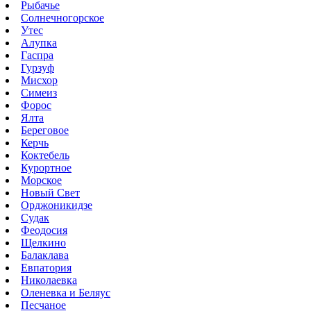
Рыбачье
Солнечногорское
Утес
Алупка
Гаспра
Гурзуф
Мисхор
Симеиз
Форос
Ялта
Береговое
Керчь
Коктебель
Курортное
Морское
Новый Свет
Орджоникидзе
Судак
Феодосия
Щелкино
Балаклава
Евпатория
Николаевка
Оленевка и Беляус
Песчаное