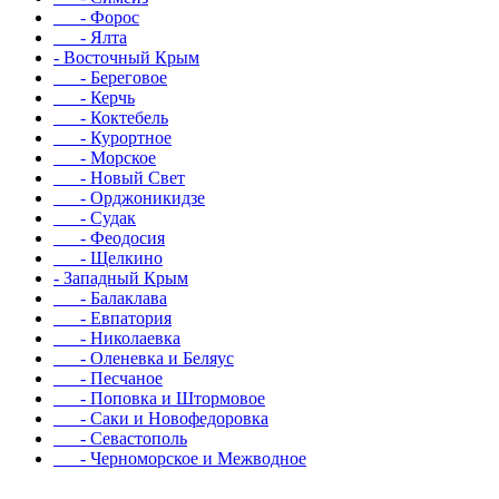
- Форос
- Ялта
- Восточный Крым
- Береговое
- Керчь
- Коктебель
- Курортное
- Морское
- Новый Свет
- Орджоникидзе
- Судак
- Феодосия
- Щелкино
- Западный Крым
- Балаклава
- Евпатория
- Николаевка
- Оленевка и Беляус
- Песчаное
- Поповка и Штормовое
- Саки и Новофедоровка
- Севастополь
- Черноморское и Межводное