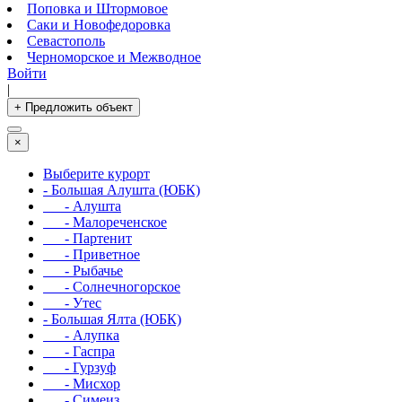
Поповка и Штормовое
Саки и Новофедоровка
Севастополь
Черноморское и Межводное
Войти
|
+ Предложить объект
×
Выберите курорт
- Большая Алушта (ЮБК)
- Алушта
- Малореченское
- Партенит
- Приветное
- Рыбачье
- Солнечногорское
- Утес
- Большая Ялта (ЮБК)
- Алупка
- Гаспра
- Гурзуф
- Мисхор
- Симеиз