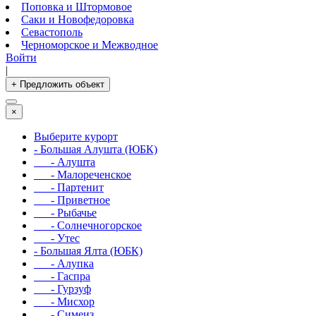
Поповка и Штормовое
Саки и Новофедоровка
Севастополь
Черноморское и Межводное
Войти
|
+ Предложить объект
×
Выберите курорт
- Большая Алушта (ЮБК)
- Алушта
- Малореченское
- Партенит
- Приветное
- Рыбачье
- Солнечногорское
- Утес
- Большая Ялта (ЮБК)
- Алупка
- Гаспра
- Гурзуф
- Мисхор
- Симеиз