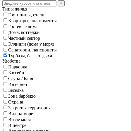
×
Типы жилья
Гостиницы, отели
Квартиры, апартаменты
Гостевые дома
Дома, коттеджи
Частный сектор
Эллинги (дома у моря)
Санатории, пансионаты
Турбазы, базы отдыха
Удобства
Парковка
Бассейн
Сауна / Баня
Интернет
Беседка
Зона барбекю
Охрана
Закрытая территория
Вид на море
Возле моря
В центре