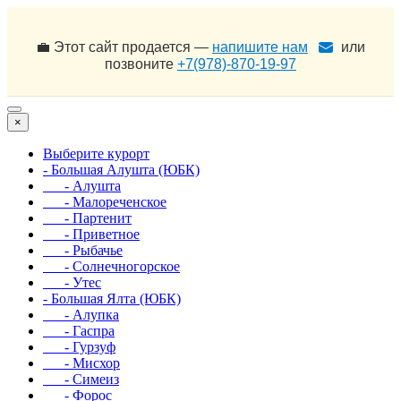
💼 Этот сайт продается —
напишите нам
или
позвоните
+7(978)-870-19-97
×
Выберите курорт
- Большая Алушта (ЮБК)
- Алушта
- Малореченское
- Партенит
- Приветное
- Рыбачье
- Солнечногорское
- Утес
- Большая Ялта (ЮБК)
- Алупка
- Гаспра
- Гурзуф
- Мисхор
- Симеиз
- Форос