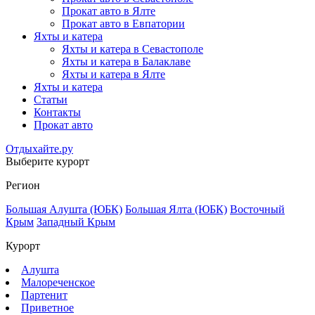
Прокат авто в Ялте
Прокат авто в Евпатории
Яхты и катера
Яхты и катера в Севастополе
Яхты и катера в Балаклаве
Яхты и катера в Ялте
Яхты и катера
Статьи
Контакты
Прокат авто
Отдыхайте.ру
Выберите курорт
Регион
Большая Алушта (ЮБК)
Большая Ялта (ЮБК)
Восточный
Крым
Западный Крым
Курорт
Алушта
Малореченское
Партенит
Приветное