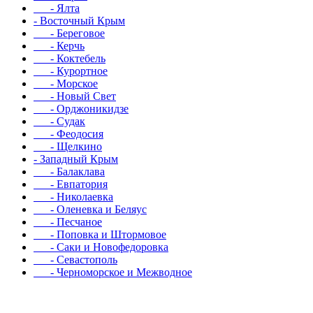
- Ялта
- Восточный Крым
- Береговое
- Керчь
- Коктебель
- Курортное
- Морское
- Новый Свет
- Орджоникидзе
- Судак
- Феодосия
- Щелкино
- Западный Крым
- Балаклава
- Евпатория
- Николаевка
- Оленевка и Беляус
- Песчаное
- Поповка и Штормовое
- Саки и Новофедоровка
- Севастополь
- Черноморское и Межводное