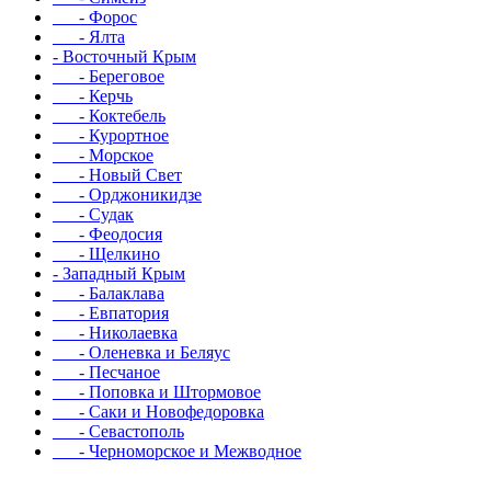
- Форос
- Ялта
- Восточный Крым
- Береговое
- Керчь
- Коктебель
- Курортное
- Морское
- Новый Свет
- Орджоникидзе
- Судак
- Феодосия
- Щелкино
- Западный Крым
- Балаклава
- Евпатория
- Николаевка
- Оленевка и Беляус
- Песчаное
- Поповка и Штормовое
- Саки и Новофедоровка
- Севастополь
- Черноморское и Межводное