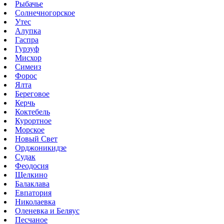
Рыбачье
Солнечногорское
Утес
Алупка
Гаспра
Гурзуф
Мисхор
Симеиз
Форос
Ялта
Береговое
Керчь
Коктебель
Курортное
Морское
Новый Свет
Орджоникидзе
Судак
Феодосия
Щелкино
Балаклава
Евпатория
Николаевка
Оленевка и Беляус
Песчаное