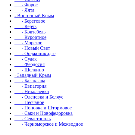
- Форос
- Ялта
- Восточный Крым
- Береговое
- Керчь
- Коктебель
- Курортное
- Морское
- Новый Свет
- Орджоникидзе
- Судак
- Феодосия
- Щелкино
- Западный Крым
- Балаклава
- Евпатория
- Николаевка
- Оленевка и Беляус
- Песчаное
- Поповка и Штормовое
- Саки и Новофедоровка
- Севастополь
- Черноморское и Межводное