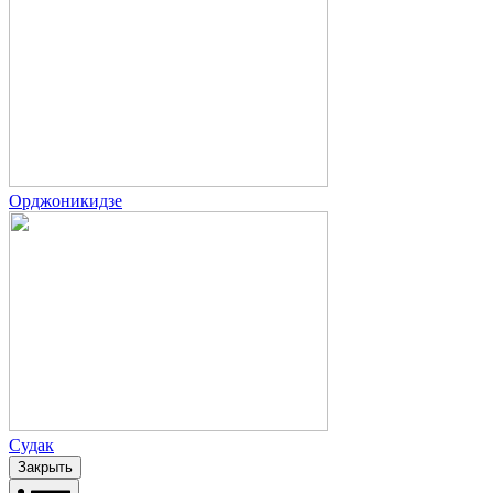
Орджоникидзе
Судак
Закрыть