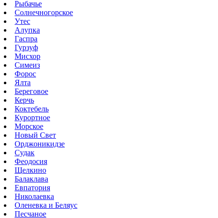
Рыбачье
Солнечногорское
Утес
Алупка
Гаспра
Гурзуф
Мисхор
Симеиз
Форос
Ялта
Береговое
Керчь
Коктебель
Курортное
Морское
Новый Свет
Орджоникидзе
Судак
Феодосия
Щелкино
Балаклава
Евпатория
Николаевка
Оленевка и Беляус
Песчаное