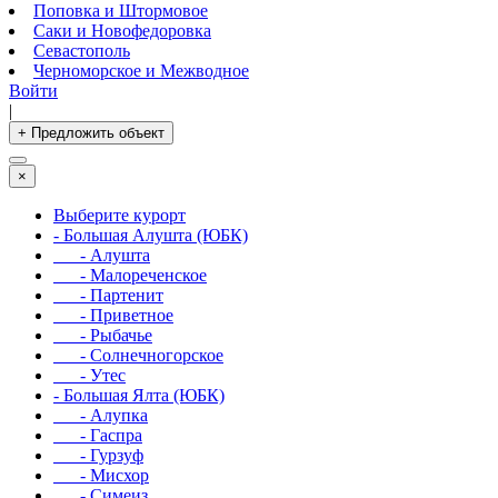
Поповка и Штормовое
Саки и Новофедоровка
Севастополь
Черноморское и Межводное
Войти
|
+ Предложить объект
×
Выберите курорт
- Большая Алушта (ЮБК)
- Алушта
- Малореченское
- Партенит
- Приветное
- Рыбачье
- Солнечногорское
- Утес
- Большая Ялта (ЮБК)
- Алупка
- Гаспра
- Гурзуф
- Мисхор
- Симеиз