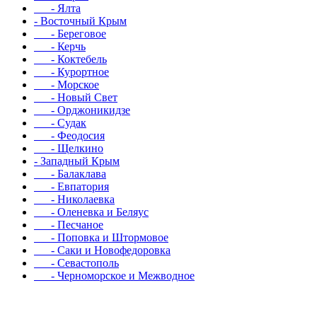
- Ялта
- Восточный Крым
- Береговое
- Керчь
- Коктебель
- Курортное
- Морское
- Новый Свет
- Орджоникидзе
- Судак
- Феодосия
- Щелкино
- Западный Крым
- Балаклава
- Евпатория
- Николаевка
- Оленевка и Беляус
- Песчаное
- Поповка и Штормовое
- Саки и Новофедоровка
- Севастополь
- Черноморское и Межводное