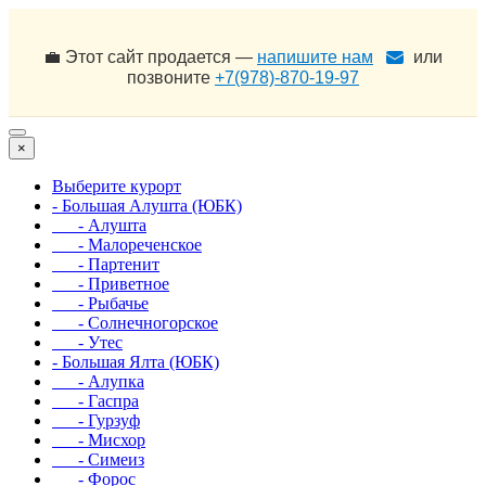
💼 Этот сайт продается —
напишите нам
или
позвоните
+7(978)-870-19-97
×
Выберите курорт
- Большая Алушта (ЮБК)
- Алушта
- Малореченское
- Партенит
- Приветное
- Рыбачье
- Солнечногорское
- Утес
- Большая Ялта (ЮБК)
- Алупка
- Гаспра
- Гурзуф
- Мисхор
- Симеиз
- Форос