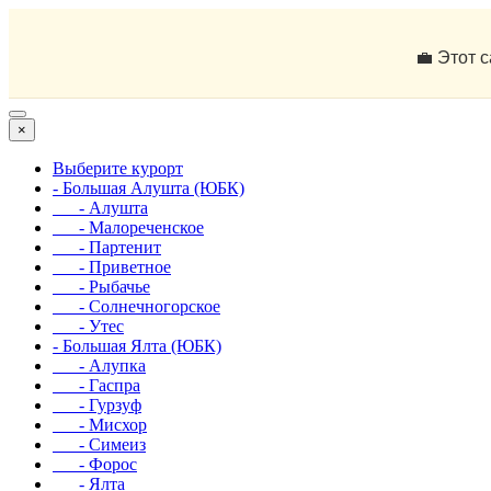
💼 Этот 
×
Выберите курорт
- Большая Алушта (ЮБК)
- Алушта
- Малореченское
- Партенит
- Приветное
- Рыбачье
- Солнечногорское
- Утес
- Большая Ялта (ЮБК)
- Алупка
- Гаспра
- Гурзуф
- Мисхор
- Симеиз
- Форос
- Ялта