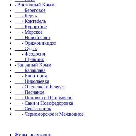
- Восточный Крым
- Береговое
- Керчь
- Коктебель
- Курортное
- Морское
- Новый Свет
- Орджоникидзе
- Судак
- Феодосия
- Щелкино
- Западный Крым
- Балаклава
- Евпатория
- Николаевка
- Оленевка и Беляус
- Песчаное
- Поповка и Штормовое
- Саки и Новофедоровка
- Севастополь
- Черноморское и Межводное
Жилье посуточно