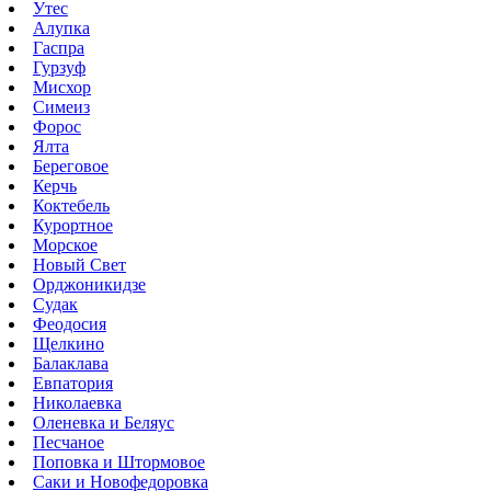
Утес
Алупка
Гаспра
Гурзуф
Мисхор
Симеиз
Форос
Ялта
Береговое
Керчь
Коктебель
Курортное
Морское
Новый Свет
Орджоникидзе
Судак
Феодосия
Щелкино
Балаклава
Евпатория
Николаевка
Оленевка и Беляус
Песчаное
Поповка и Штормовое
Саки и Новофедоровка