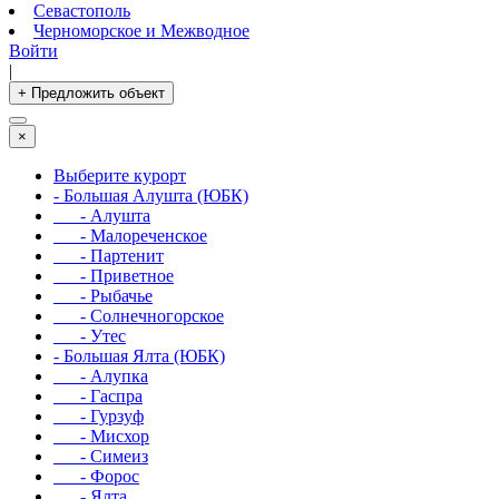
Севастополь
Черноморское и Межводное
Войти
|
+ Предложить объект
×
Выберите курорт
- Большая Алушта (ЮБК)
- Алушта
- Малореченское
- Партенит
- Приветное
- Рыбачье
- Солнечногорское
- Утес
- Большая Ялта (ЮБК)
- Алупка
- Гаспра
- Гурзуф
- Мисхор
- Симеиз
- Форос
- Ялта