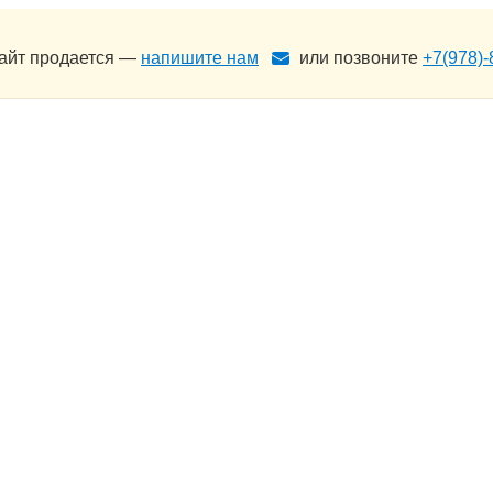
сайт продается —
напишите нам
или позвоните
+7(978)-