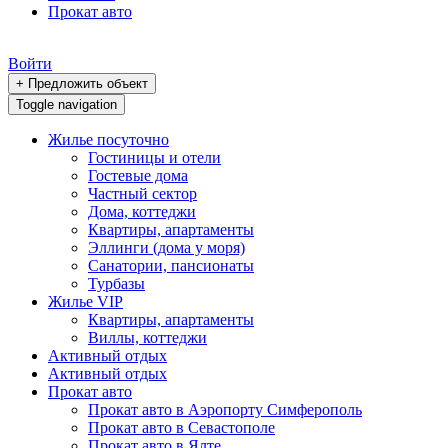
Прокат авто
Войти
+ Предложить объект
Toggle navigation
Жилье посуточно
Гостиницы и отели
Гостевые дома
Частный сектор
Дома, коттеджи
Квартиры, апартаменты
Эллинги (дома у моря)
Санатории, пансионаты
Турбазы
Жилье VIP
Квартиры, апартаменты
Виллы, коттеджи
Активный отдых
Активный отдых
Прокат авто
Прокат авто в Аэропорту Симферополь
Прокат авто в Севастополе
Прокат авто в Ялте