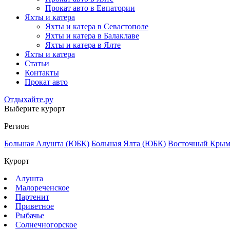
Прокат авто в Евпатории
Яхты и катера
Яхты и катера в Севастополе
Яхты и катера в Балаклаве
Яхты и катера в Ялте
Яхты и катера
Статьи
Контакты
Прокат авто
Отдыхайте.ру
Выберите курорт
Регион
Большая Алушта (ЮБК)
Большая Ялта (ЮБК)
Восточный Кры
Курорт
Алушта
Малореченское
Партенит
Приветное
Рыбачье
Солнечногорское