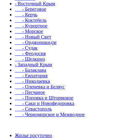
- Восточный Крым
- Береговое
- Керчь
- Коктебель
- Курортное
- Морское
- Новый Свет
- Орджоникидзе
- Судак
- Феодосия
- Щелкино
- Западный Крым
- Балаклава
- Евпатория
- Николаевка
- Оленевка и Беляус
- Песчаное
- Поповка и Штормовое
- Саки и Новофедоровка
- Севастополь
- Черноморское и Межводное
Жилье посуточно