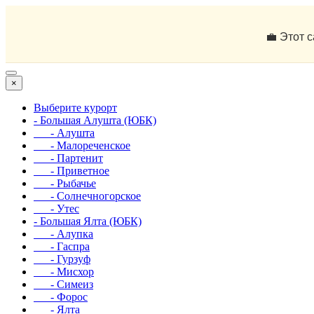
💼 Этот 
×
Выберите курорт
- Большая Алушта (ЮБК)
- Алушта
- Малореченское
- Партенит
- Приветное
- Рыбачье
- Солнечногорское
- Утес
- Большая Ялта (ЮБК)
- Алупка
- Гаспра
- Гурзуф
- Мисхор
- Симеиз
- Форос
- Ялта