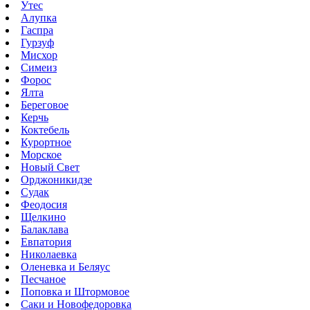
Утес
Алупка
Гаспра
Гурзуф
Мисхор
Симеиз
Форос
Ялта
Береговое
Керчь
Коктебель
Курортное
Морское
Новый Свет
Орджоникидзе
Судак
Феодосия
Щелкино
Балаклава
Евпатория
Николаевка
Оленевка и Беляус
Песчаное
Поповка и Штормовое
Саки и Новофедоровка