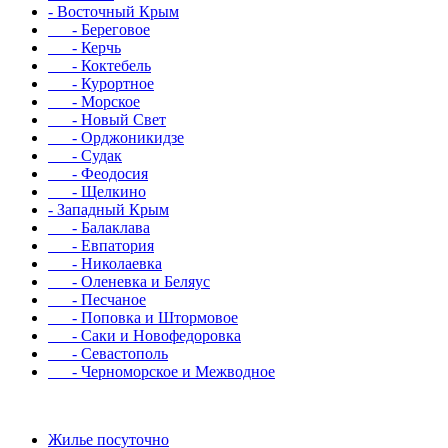
- Восточный Крым
- Береговое
- Керчь
- Коктебель
- Курортное
- Морское
- Новый Свет
- Орджоникидзе
- Судак
- Феодосия
- Щелкино
- Западный Крым
- Балаклава
- Евпатория
- Николаевка
- Оленевка и Беляус
- Песчаное
- Поповка и Штормовое
- Саки и Новофедоровка
- Севастополь
- Черноморское и Межводное
Жилье посуточно