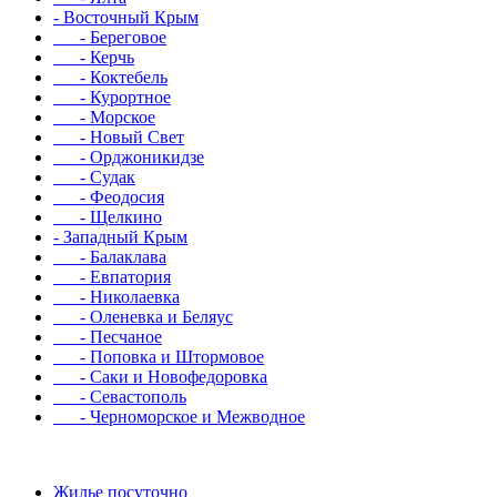
- Восточный Крым
- Береговое
- Керчь
- Коктебель
- Курортное
- Морское
- Новый Свет
- Орджоникидзе
- Судак
- Феодосия
- Щелкино
- Западный Крым
- Балаклава
- Евпатория
- Николаевка
- Оленевка и Беляус
- Песчаное
- Поповка и Штормовое
- Саки и Новофедоровка
- Севастополь
- Черноморское и Межводное
Жилье посуточно