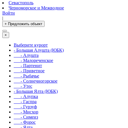
Севастополь
Черноморское и Межводное
Войти
|
+ Предложить объект
×
Выберите курорт
- Большая Алушта (ЮБК)
- Алушта
- Малореченское
- Партенит
- Приветное
- Рыбачье
- Солнечногорское
- Утес
- Большая Ялта (ЮБК)
- Алупка
- Гаспра
- Гурзуф
- Мисхор
- Симеиз
- Форос
- Ялта