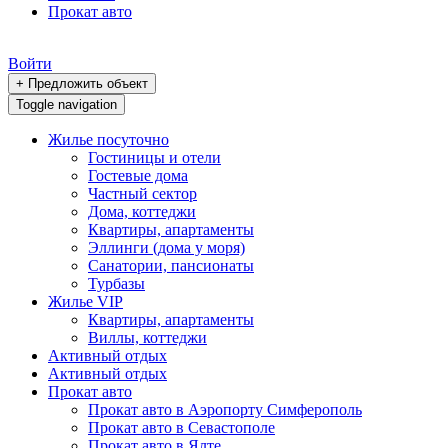
Прокат авто
Войти
+ Предложить объект
Toggle navigation
Жилье посуточно
Гостиницы и отели
Гостевые дома
Частный сектор
Дома, коттеджи
Квартиры, апартаменты
Эллинги (дома у моря)
Санатории, пансионаты
Турбазы
Жилье VIP
Квартиры, апартаменты
Виллы, коттеджи
Активный отдых
Активный отдых
Прокат авто
Прокат авто в Аэропорту Симферополь
Прокат авто в Севастополе
Прокат авто в Ялте