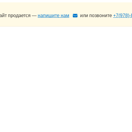
сайт продается —
напишите нам
или позвоните
+7(978)-