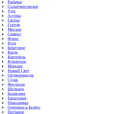
Рыбачье
Солнечногорское
Утес
Алупка
Гаспра
Гурзуф
Мисхор
Симеиз
Форос
Ялта
Береговое
Керчь
Коктебель
Курортное
Морское
Новый Свет
Орджоникидзе
Судак
Феодосия
Щелкино
Балаклава
Евпатория
Николаевка
Оленевка и Беляус
Песчаное