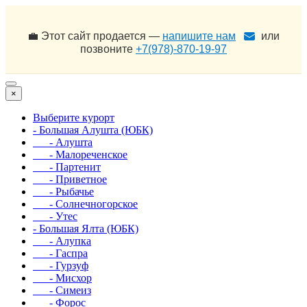
💼 Этот сайт продается —
напишите нам
или
позвоните
+7(978)-870-19-97
×
Выберите курорт
- Большая Алушта (ЮБК)
- Алушта
- Малореченское
- Партенит
- Приветное
- Рыбачье
- Солнечногорское
- Утес
- Большая Ялта (ЮБК)
- Алупка
- Гаспра
- Гурзуф
- Мисхор
- Симеиз
- Форос