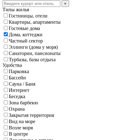
×
Типы жилья
Гостиницы, отели
Квартиры, апартаменты
Гостевые дома
Дома, коттеджи
Частный сектор
Эллинги (дома у моря)
Санатории, пансионаты
Турбазы, базы отдыха
Удобства
Парковка
Бассейн
Сауна / Баня
Интернет
Беседка
Зона барбекю
Охрана
Закрытая территория
Вид на море
Возле моря
В центре