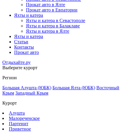
Прокат авто в Ялте
Прокат авто в Евпатории
Яхты и катера
Яхты и катера в Севастополе
Яхты и катера в Балаклаве
Яхты и катера в Ялте
Яхты и катера
Статьи
Контакты
Прокат авто
Отдыхайте.ру
Выберите курорт
Регион
Большая Алушта (ЮБК)
Большая Ялта (ЮБК)
Восточный
Крым
Западный Крым
Курорт
Алушта
Малореченское
Партенит
Приветное