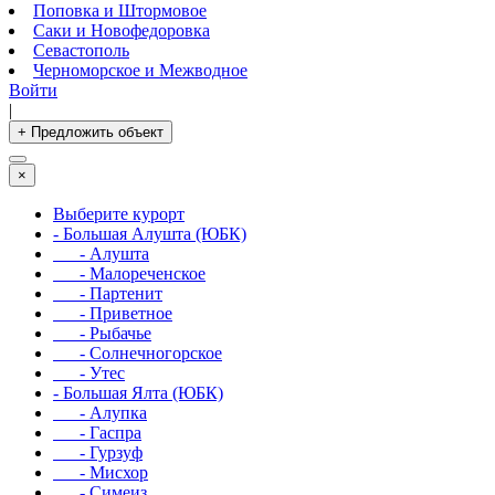
Поповка и Штормовое
Саки и Новофедоровка
Севастополь
Черноморское и Межводное
Войти
|
+ Предложить объект
×
Выберите курорт
- Большая Алушта (ЮБК)
- Алушта
- Малореченское
- Партенит
- Приветное
- Рыбачье
- Солнечногорское
- Утес
- Большая Ялта (ЮБК)
- Алупка
- Гаспра
- Гурзуф
- Мисхор
- Симеиз