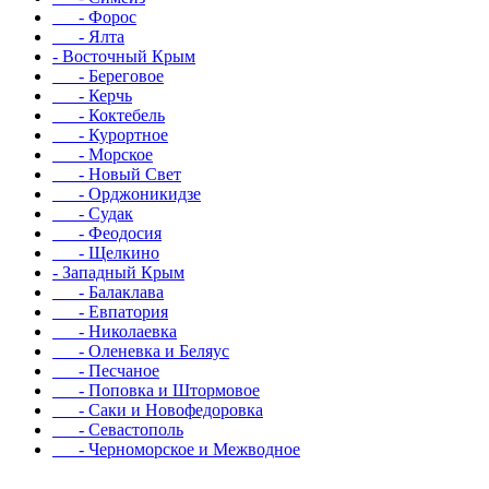
- Форос
- Ялта
- Восточный Крым
- Береговое
- Керчь
- Коктебель
- Курортное
- Морское
- Новый Свет
- Орджоникидзе
- Судак
- Феодосия
- Щелкино
- Западный Крым
- Балаклава
- Евпатория
- Николаевка
- Оленевка и Беляус
- Песчаное
- Поповка и Штормовое
- Саки и Новофедоровка
- Севастополь
- Черноморское и Межводное