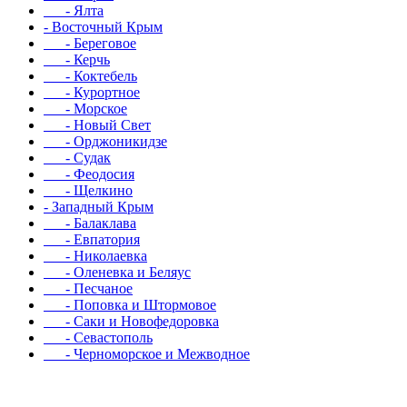
- Ялта
- Восточный Крым
- Береговое
- Керчь
- Коктебель
- Курортное
- Морское
- Новый Свет
- Орджоникидзе
- Судак
- Феодосия
- Щелкино
- Западный Крым
- Балаклава
- Евпатория
- Николаевка
- Оленевка и Беляус
- Песчаное
- Поповка и Штормовое
- Саки и Новофедоровка
- Севастополь
- Черноморское и Межводное