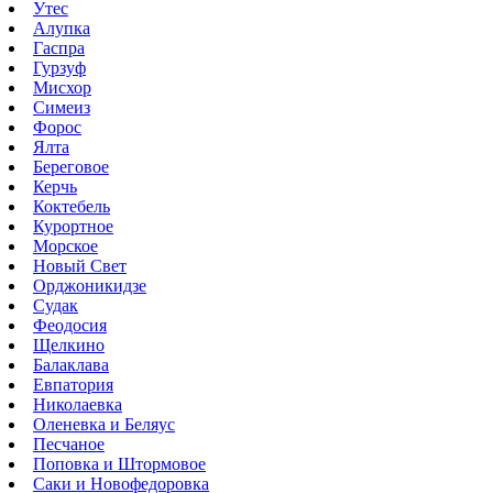
Утес
Алупка
Гаспра
Гурзуф
Мисхор
Симеиз
Форос
Ялта
Береговое
Керчь
Коктебель
Курортное
Морское
Новый Свет
Орджоникидзе
Судак
Феодосия
Щелкино
Балаклава
Евпатория
Николаевка
Оленевка и Беляус
Песчаное
Поповка и Штормовое
Саки и Новофедоровка