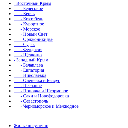
- Восточный Крым
- Береговое
- Керчь
- Коктебель
- Курортное
- Морское
- Новый Свет
- Орджоникидзе
- Судак
- Феодосия
- Щелкино
- Западный Крым
- Балаклава
- Евпатория
- Николаевка
- Оленевка и Беляус
- Песчаное
- Поповка и Штормовое
- Саки и Новофедоровка
- Севастополь
- Черноморское и Межводное
Жилье посуточно