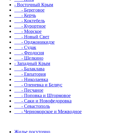
- Восточный Крым
- Береговое
- Керчь
- Коктебель
- Курортное
- Морское
- Новый Свет
- Орджоникидзе
- Судак
- Феодосия
- Щелкино
- Западный Крым
- Балаклава
- Евпатория
- Николаевка
- Оленевка и Беляус
- Песчаное
- Поповка и Штормовое
- Саки и Новофедоровка
- Севастополь
- Черноморское и Межводное
Жилье посуточно