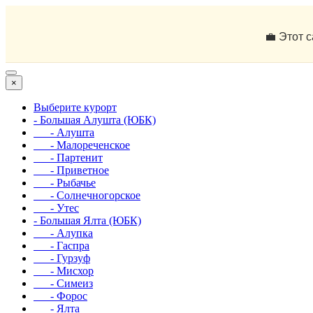
💼 Этот 
×
Выберите курорт
- Большая Алушта (ЮБК)
- Алушта
- Малореченское
- Партенит
- Приветное
- Рыбачье
- Солнечногорское
- Утес
- Большая Ялта (ЮБК)
- Алупка
- Гаспра
- Гурзуф
- Мисхор
- Симеиз
- Форос
- Ялта