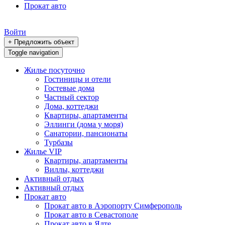
Прокат авто
Войти
+ Предложить объект
Toggle navigation
Жилье посуточно
Гостиницы и отели
Гостевые дома
Частный сектор
Дома, коттеджи
Квартиры, апартаменты
Эллинги (дома у моря)
Санатории, пансионаты
Турбазы
Жилье VIP
Квартиры, апартаменты
Виллы, коттеджи
Активный отдых
Активный отдых
Прокат авто
Прокат авто в Аэропорту Симферополь
Прокат авто в Севастополе
Прокат авто в Ялте