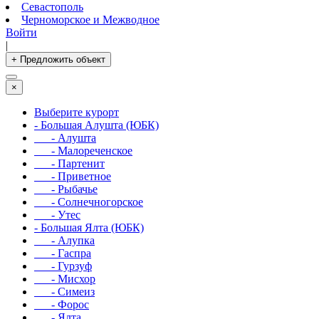
Севастополь
Черноморское и Межводное
Войти
|
+ Предложить объект
×
Выберите курорт
- Большая Алушта (ЮБК)
- Алушта
- Малореченское
- Партенит
- Приветное
- Рыбачье
- Солнечногорское
- Утес
- Большая Ялта (ЮБК)
- Алупка
- Гаспра
- Гурзуф
- Мисхор
- Симеиз
- Форос
- Ялта