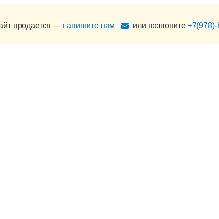
сайт продается —
напишите нам
или позвоните
+7(978)-