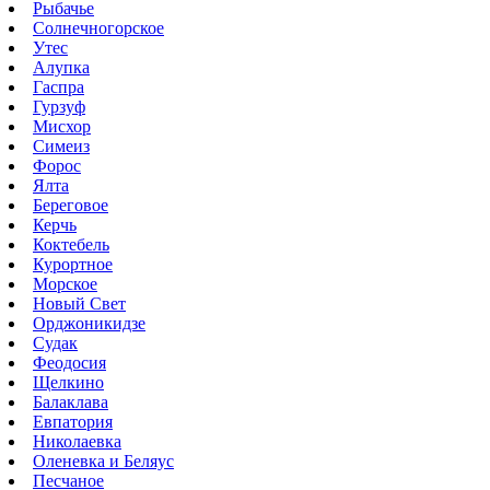
Рыбачье
Солнечногорское
Утес
Алупка
Гаспра
Гурзуф
Мисхор
Симеиз
Форос
Ялта
Береговое
Керчь
Коктебель
Курортное
Морское
Новый Свет
Орджоникидзе
Судак
Феодосия
Щелкино
Балаклава
Евпатория
Николаевка
Оленевка и Беляус
Песчаное