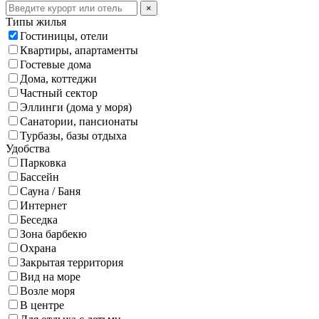
×
Типы жилья
Гостиницы, отели
Квартиры, апартаменты
Гостевые дома
Дома, коттеджи
Частный сектор
Эллинги (дома у моря)
Санатории, пансионаты
Турбазы, базы отдыха
Удобства
Парковка
Бассейн
Сауна / Баня
Интернет
Беседка
Зона барбекю
Охрана
Закрытая территория
Вид на море
Возле моря
В центре