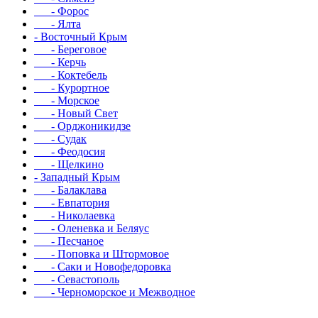
- Форос
- Ялта
- Восточный Крым
- Береговое
- Керчь
- Коктебель
- Курортное
- Морское
- Новый Свет
- Орджоникидзе
- Судак
- Феодосия
- Щелкино
- Западный Крым
- Балаклава
- Евпатория
- Николаевка
- Оленевка и Беляус
- Песчаное
- Поповка и Штормовое
- Саки и Новофедоровка
- Севастополь
- Черноморское и Межводное