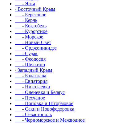
- Ялта
- Восточный Крым
- Береговое
- Керчь
- Коктебель
- Курортное
- Морское
- Новый Свет
- Орджоникидзе
- Судак
- Феодосия
- Щелкино
- Западный Крым
- Балаклава
- Евпатория
- Николаевка
- Оленевка и Беляус
- Песчаное
- Поповка и Штормовое
- Саки и Новофедоровка
- Севастополь
- Черноморское и Межводное