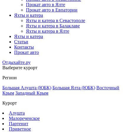
Прокат авто в Ялте
Прокат авто в Евпатории
Яхты и катера
Яхты и катера в Севастополе
Яхты и катера в Балаклаве
Яхты и катера в Ялте
Яхты и катера
Статьи
Контакты
Прокат авто
Отдыхайте.ру
Выберите курорт
Регион
Большая Алушта (ЮБК)
Большая Ялта (ЮБК)
Восточный
Крым
Западный Крым
Курорт
Алушта
Малореченское
Партенит
Приветное