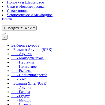
Поповка и Штормовое
Саки и Новофедоровка
Севастополь
Черноморское и Межводное
Войти
|
+ Предложить объект
×
Выберите курорт
- Большая Алушта (ЮБК)
- Алушта
- Малореченское
- Партенит
- Приветное
- Рыбачье
- Солнечногорское
- Утес
- Большая Ялта (ЮБК)
- Алупка
- Гаспра
- Гурзуф
- Мисхор
- Симеиз