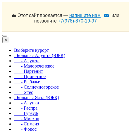
💼 Этот сайт продается —
напишите нам
или
позвоните
+7(978)-870-19-97
×
Выберите курорт
- Большая Алушта (ЮБК)
- Алушта
- Малореченское
- Партенит
- Приветное
- Рыбачье
- Солнечногорское
- Утес
- Большая Ялта (ЮБК)
- Алупка
- Гаспра
- Гурзуф
- Мисхор
- Симеиз
- Форос