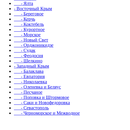
- Ялта
- Восточный Крым
- Береговое
- Керчь
- Коктебель
- Курортное
- Морское
- Новый Свет
- Орджоникидзе
- Судак
- Феодосия
- Щелкино
- Западный Крым
- Балаклава
- Евпатория
- Николаевка
- Оленевка и Беляус
- Песчаное
- Поповка и Штормовое
- Саки и Новофедоровка
- Севастополь
- Черноморское и Межводное