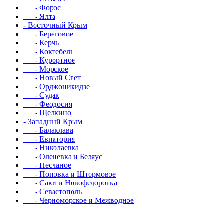
- Форос
- Ялта
- Восточный Крым
- Береговое
- Керчь
- Коктебель
- Курортное
- Морское
- Новый Свет
- Орджоникидзе
- Судак
- Феодосия
- Щелкино
- Западный Крым
- Балаклава
- Евпатория
- Николаевка
- Оленевка и Беляус
- Песчаное
- Поповка и Штормовое
- Саки и Новофедоровка
- Севастополь
- Черноморское и Межводное