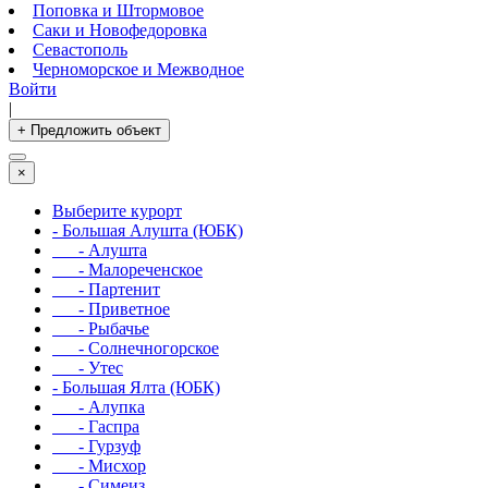
Поповка и Штормовое
Саки и Новофедоровка
Севастополь
Черноморское и Межводное
Войти
|
+ Предложить объект
×
Выберите курорт
- Большая Алушта (ЮБК)
- Алушта
- Малореченское
- Партенит
- Приветное
- Рыбачье
- Солнечногорское
- Утес
- Большая Ялта (ЮБК)
- Алупка
- Гаспра
- Гурзуф
- Мисхор
- Симеиз