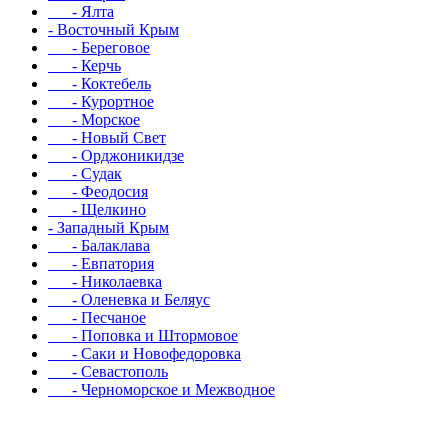
- Ялта
- Восточный Крым
- Береговое
- Керчь
- Коктебель
- Курортное
- Морское
- Новый Свет
- Орджоникидзе
- Судак
- Феодосия
- Щелкино
- Западный Крым
- Балаклава
- Евпатория
- Николаевка
- Оленевка и Беляус
- Песчаное
- Поповка и Штормовое
- Саки и Новофедоровка
- Севастополь
- Черноморское и Межводное