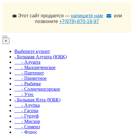
💼 Этот сайт продается —
напишите нам
или
позвоните
+7(978)-870-19-97
×
Выберите курорт
- Большая Алушта (ЮБК)
- Алушта
- Малореченское
- Партенит
- Приветное
- Рыбачье
- Солнечногорское
- Утес
- Большая Ялта (ЮБК)
- Алупка
- Гаспра
- Гурзуф
- Мисхор
- Симеиз
- Форос