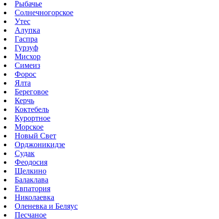
Рыбачье
Солнечногорское
Утес
Алупка
Гаспра
Гурзуф
Мисхор
Симеиз
Форос
Ялта
Береговое
Керчь
Коктебель
Курортное
Морское
Новый Свет
Орджоникидзе
Судак
Феодосия
Щелкино
Балаклава
Евпатория
Николаевка
Оленевка и Беляус
Песчаное