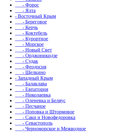
- Форос
- Ялта
- Восточный Крым
- Береговое
- Керчь
- Коктебель
- Курортное
- Морское
- Новый Свет
- Орджоникидзе
- Судак
- Феодосия
- Щелкино
- Западный Крым
- Балаклава
- Евпатория
- Николаевка
- Оленевка и Беляус
- Песчаное
- Поповка и Штормовое
- Саки и Новофедоровка
- Севастополь
- Черноморское и Межводное