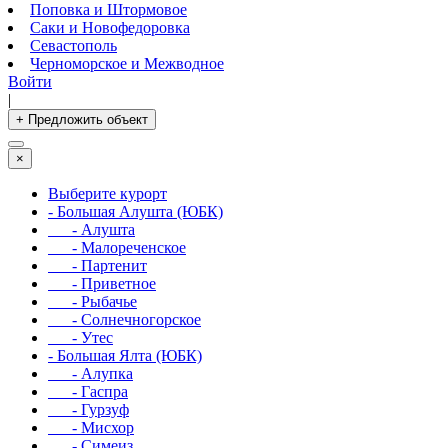
Поповка и Штормовое
Саки и Новофедоровка
Севастополь
Черноморское и Межводное
Войти
|
+ Предложить объект
×
Выберите курорт
- Большая Алушта (ЮБК)
- Алушта
- Малореченское
- Партенит
- Приветное
- Рыбачье
- Солнечногорское
- Утес
- Большая Ялта (ЮБК)
- Алупка
- Гаспра
- Гурзуф
- Мисхор
- Симеиз