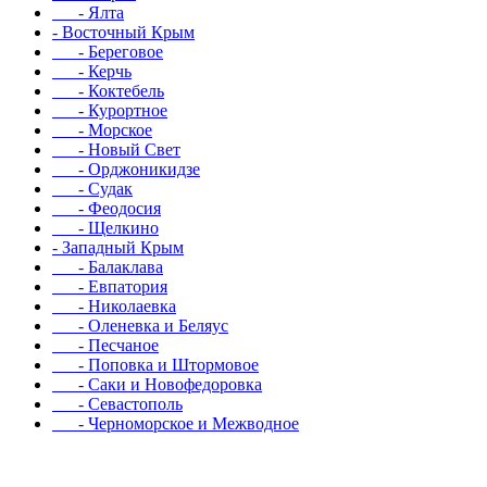
- Ялта
- Восточный Крым
- Береговое
- Керчь
- Коктебель
- Курортное
- Морское
- Новый Свет
- Орджоникидзе
- Судак
- Феодосия
- Щелкино
- Западный Крым
- Балаклава
- Евпатория
- Николаевка
- Оленевка и Беляус
- Песчаное
- Поповка и Штормовое
- Саки и Новофедоровка
- Севастополь
- Черноморское и Межводное