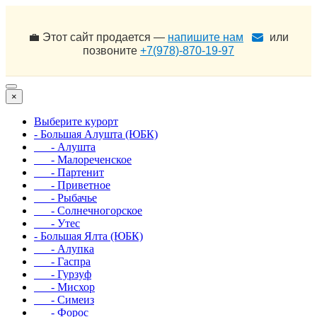
💼 Этот сайт продается —
напишите нам
или
позвоните
+7(978)-870-19-97
×
Выберите курорт
- Большая Алушта (ЮБК)
- Алушта
- Малореченское
- Партенит
- Приветное
- Рыбачье
- Солнечногорское
- Утес
- Большая Ялта (ЮБК)
- Алупка
- Гаспра
- Гурзуф
- Мисхор
- Симеиз
- Форос