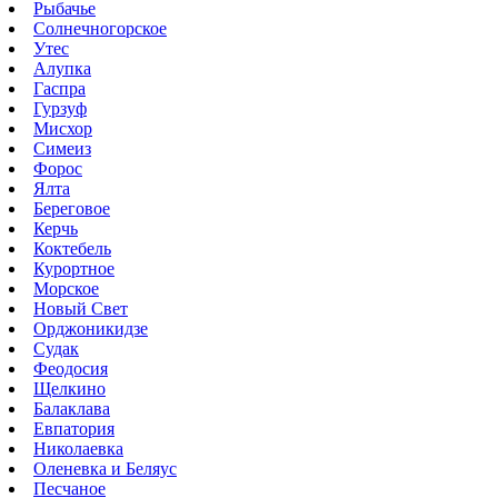
Рыбачье
Солнечногорское
Утес
Алупка
Гаспра
Гурзуф
Мисхор
Симеиз
Форос
Ялта
Береговое
Керчь
Коктебель
Курортное
Морское
Новый Свет
Орджоникидзе
Судак
Феодосия
Щелкино
Балаклава
Евпатория
Николаевка
Оленевка и Беляус
Песчаное