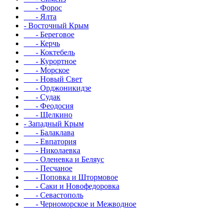
- Форос
- Ялта
- Восточный Крым
- Береговое
- Керчь
- Коктебель
- Курортное
- Морское
- Новый Свет
- Орджоникидзе
- Судак
- Феодосия
- Щелкино
- Западный Крым
- Балаклава
- Евпатория
- Николаевка
- Оленевка и Беляус
- Песчаное
- Поповка и Штормовое
- Саки и Новофедоровка
- Севастополь
- Черноморское и Межводное