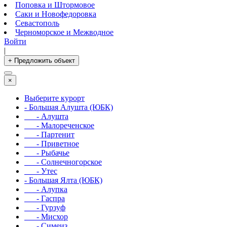
Поповка и Штормовое
Саки и Новофедоровка
Севастополь
Черноморское и Межводное
Войти
|
+ Предложить объект
×
Выберите курорт
- Большая Алушта (ЮБК)
- Алушта
- Малореченское
- Партенит
- Приветное
- Рыбачье
- Солнечногорское
- Утес
- Большая Ялта (ЮБК)
- Алупка
- Гаспра
- Гурзуф
- Мисхор
- Симеиз