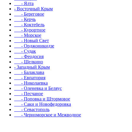
- Ялта
- Восточный Крым
- Береговое
- Керчь
- Коктебель
- Курортное
- Морское
- Новый Свет
- Орджоникидзе
- Судак
- Феодосия
- Щелкино
- Западный Крым
- Балаклава
- Евпатория
- Николаевка
- Оленевка и Беляус
- Песчаное
- Поповка и Штормовое
- Саки и Новофедоровка
- Севастополь
- Черноморское и Межводное