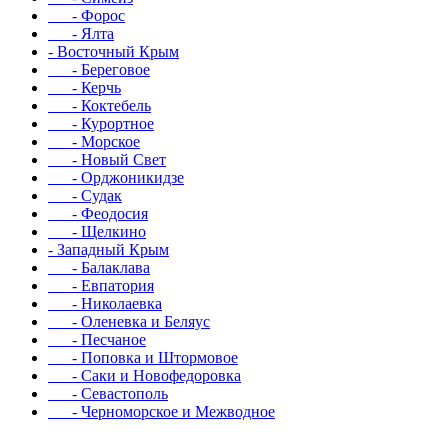
- Форос
- Ялта
- Восточный Крым
- Береговое
- Керчь
- Коктебель
- Курортное
- Морское
- Новый Свет
- Орджоникидзе
- Судак
- Феодосия
- Щелкино
- Западный Крым
- Балаклава
- Евпатория
- Николаевка
- Оленевка и Беляус
- Песчаное
- Поповка и Штормовое
- Саки и Новофедоровка
- Севастополь
- Черноморское и Межводное