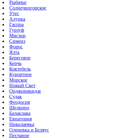
Рыбачье
Солнечногорское
Утес
Алупка
Гаспра
Гурзуф
Мисхор
Симеиз
Форос
Ялта
Береговое
Керчь
Коктебель
Курортное
Морское
Новый Свет
Орджоникидзе
Судак
Феодосия
Щелкино
Балаклава
Евпатория
Николаевка
Оленевка и Беляус
Песчаное