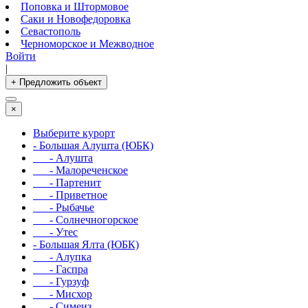
Поповка и Штормовое
Саки и Новофедоровка
Севастополь
Черноморское и Межводное
Войти
|
+ Предложить объект
×
Выберите курорт
- Большая Алушта (ЮБК)
- Алушта
- Малореченское
- Партенит
- Приветное
- Рыбачье
- Солнечногорское
- Утес
- Большая Ялта (ЮБК)
- Алупка
- Гаспра
- Гурзуф
- Мисхор
- Симеиз