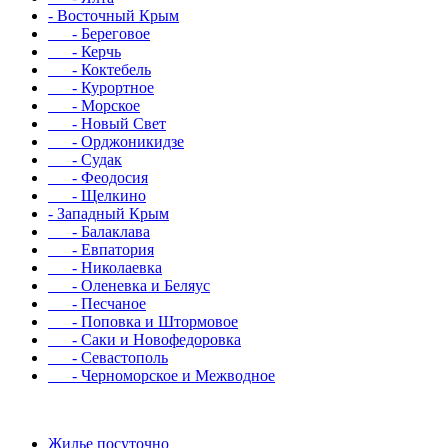
- Восточный Крым
- Береговое
- Керчь
- Коктебель
- Курортное
- Морское
- Новый Свет
- Орджоникидзе
- Судак
- Феодосия
- Щелкино
- Западный Крым
- Балаклава
- Евпатория
- Николаевка
- Оленевка и Беляус
- Песчаное
- Поповка и Штормовое
- Саки и Новофедоровка
- Севастополь
- Черноморское и Межводное
Жилье посуточно