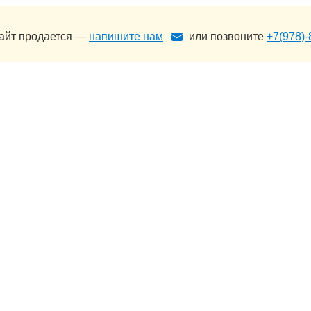
сайт продается —
напишите нам
или позвоните
+7(978)-