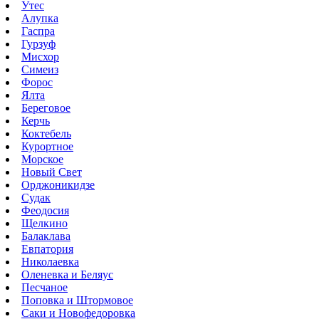
Утес
Алупка
Гаспра
Гурзуф
Мисхор
Симеиз
Форос
Ялта
Береговое
Керчь
Коктебель
Курортное
Морское
Новый Свет
Орджоникидзе
Судак
Феодосия
Щелкино
Балаклава
Евпатория
Николаевка
Оленевка и Беляус
Песчаное
Поповка и Штормовое
Саки и Новофедоровка