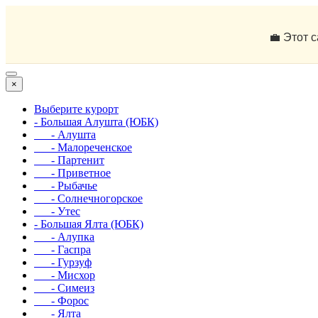
💼 Этот 
×
Выберите курорт
- Большая Алушта (ЮБК)
- Алушта
- Малореченское
- Партенит
- Приветное
- Рыбачье
- Солнечногорское
- Утес
- Большая Ялта (ЮБК)
- Алупка
- Гаспра
- Гурзуф
- Мисхор
- Симеиз
- Форос
- Ялта