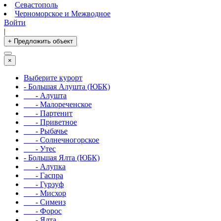
Севастополь
Черноморское и Межводное
Войти
|
+ Предложить объект
×
Выберите курорт
- Большая Алушта (ЮБК)
- Алушта
- Малореченское
- Партенит
- Приветное
- Рыбачье
- Солнечногорское
- Утес
- Большая Ялта (ЮБК)
- Алупка
- Гаспра
- Гурзуф
- Мисхор
- Симеиз
- Форос
- Ялта