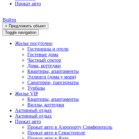
Прокат авто
Войти
+ Предложить объект
Toggle navigation
Жилье посуточно
Гостиницы и отели
Гостевые дома
Частный сектор
Дома, коттеджи
Квартиры, апартаменты
Эллинги (дома у моря)
Санатории, пансионаты
Турбазы
Жилье VIP
Квартиры, апартаменты
Виллы, коттеджи
Активный отдых
Активный отдых
Прокат авто
Прокат авто в Аэропорту Симферополь
Прокат авто в Севастополе
Прокат авто в Ялте