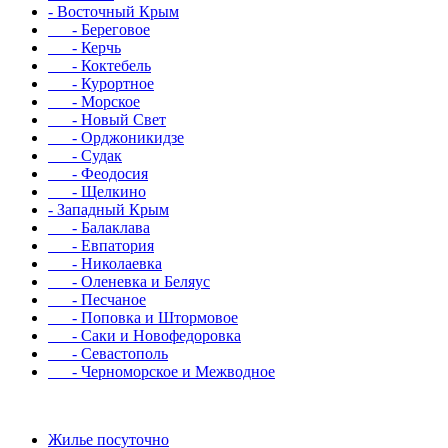
- Восточный Крым
- Береговое
- Керчь
- Коктебель
- Курортное
- Морское
- Новый Свет
- Орджоникидзе
- Судак
- Феодосия
- Щелкино
- Западный Крым
- Балаклава
- Евпатория
- Николаевка
- Оленевка и Беляус
- Песчаное
- Поповка и Штормовое
- Саки и Новофедоровка
- Севастополь
- Черноморское и Межводное
Жилье посуточно