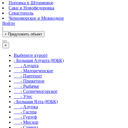
Поповка и Штормовое
Саки и Новофедоровка
Севастополь
Черноморское и Межводное
Войти
|
+ Предложить объект
×
Выберите курорт
- Большая Алушта (ЮБК)
- Алушта
- Малореченское
- Партенит
- Приветное
- Рыбачье
- Солнечногорское
- Утес
- Большая Ялта (ЮБК)
- Алупка
- Гаспра
- Гурзуф
- Мисхор
- Симеиз