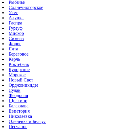
Рыбачье
Солнечногорское
Утес
Алупка
Гаспра
Гурзуф
Мисхор
Симеиз
Форос
Ялта
Береговое
Керчь
Коктебель
Курортное
Морское
Новый Свет
Орджоникидзе
Судак
Феодосия
Щелкино
Балаклава
Евпатория
Николаевка
Оленевка и Беляус
Песчаное