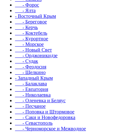
- Форос
- Ялта
- Восточный Крым
- Береговое
- Керчь
- Коктебель
- Курортное
- Морское
- Новый Свет
- Орджоникидзе
- Судак
- Феодосия
- Щелкино
- Западный Крым
- Балаклава
- Евпатория
- Николаевка
- Оленевка и Беляус
- Песчаное
- Поповка и Штормовое
- Саки и Новофедоровка
- Севастополь
- Черноморское и Межводное