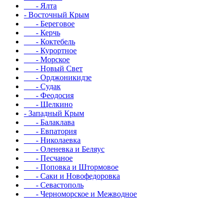
- Ялта
- Восточный Крым
- Береговое
- Керчь
- Коктебель
- Курортное
- Морское
- Новый Свет
- Орджоникидзе
- Судак
- Феодосия
- Щелкино
- Западный Крым
- Балаклава
- Евпатория
- Николаевка
- Оленевка и Беляус
- Песчаное
- Поповка и Штормовое
- Саки и Новофедоровка
- Севастополь
- Черноморское и Межводное