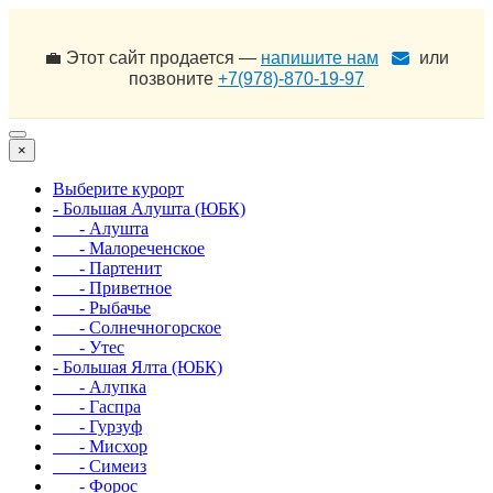
💼 Этот сайт продается —
напишите нам
или
позвоните
+7(978)-870-19-97
×
Выберите курорт
- Большая Алушта (ЮБК)
- Алушта
- Малореченское
- Партенит
- Приветное
- Рыбачье
- Солнечногорское
- Утес
- Большая Ялта (ЮБК)
- Алупка
- Гаспра
- Гурзуф
- Мисхор
- Симеиз
- Форос