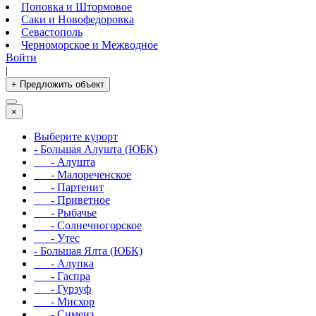
Поповка и Штормовое
Саки и Новофедоровка
Севастополь
Черноморское и Межводное
Войти
|
+ Предложить объект
×
Выберите курорт
- Большая Алушта (ЮБК)
- Алушта
- Малореченское
- Партенит
- Приветное
- Рыбачье
- Солнечногорское
- Утес
- Большая Ялта (ЮБК)
- Алупка
- Гаспра
- Гурзуф
- Мисхор
- Симеиз