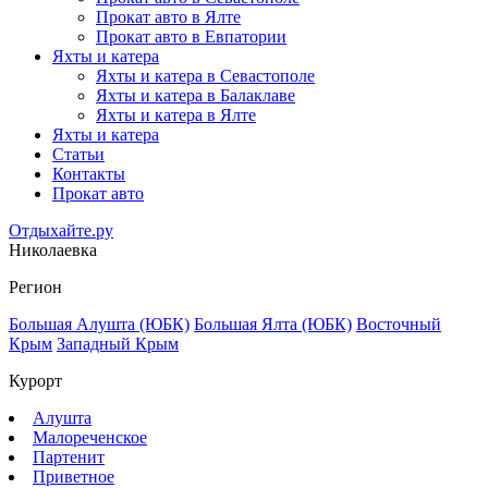
Прокат авто в Ялте
Прокат авто в Евпатории
Яхты и катера
Яхты и катера в Севастополе
Яхты и катера в Балаклаве
Яхты и катера в Ялте
Яхты и катера
Статьи
Контакты
Прокат авто
Отдыхайте.ру
Николаевка
Регион
Большая Алушта (ЮБК)
Большая Ялта (ЮБК)
Восточный
Крым
Западный Крым
Курорт
Алушта
Малореченское
Партенит
Приветное