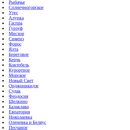
Рыбачье
Солнечногорское
Утес
Алупка
Гаспра
Гурзуф
Мисхор
Симеиз
Форос
Ялта
Береговое
Керчь
Коктебель
Курортное
Морское
Новый Свет
Орджоникидзе
Судак
Феодосия
Щелкино
Балаклава
Евпатория
Николаевка
Оленевка и Беляус
Песчаное