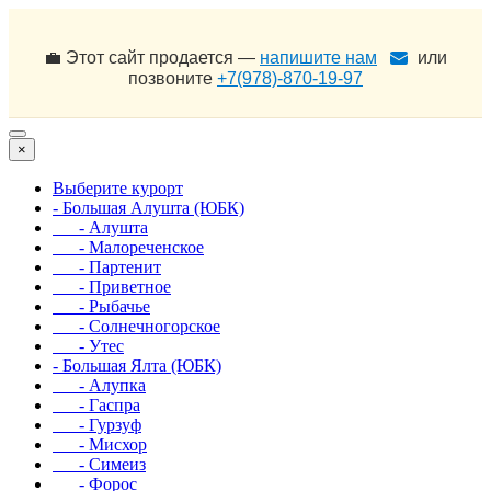
💼 Этот сайт продается —
напишите нам
или
позвоните
+7(978)-870-19-97
×
Выберите курорт
- Большая Алушта (ЮБК)
- Алушта
- Малореченское
- Партенит
- Приветное
- Рыбачье
- Солнечногорское
- Утес
- Большая Ялта (ЮБК)
- Алупка
- Гаспра
- Гурзуф
- Мисхор
- Симеиз
- Форос