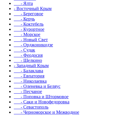
- Ялта
- Восточный Крым
- Береговое
- Керчь
- Коктебель
- Курортное
- Морское
- Новый Свет
- Орджоникидзе
- Судак
- Феодосия
- Щелкино
- Западный Крым
- Балаклава
- Евпатория
- Николаевка
- Оленевка и Беляус
- Песчаное
- Поповка и Штормовое
- Саки и Новофедоровка
- Севастополь
- Черноморское и Межводное