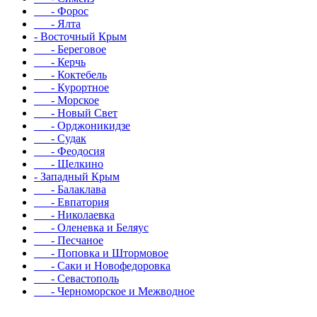
- Форос
- Ялта
- Восточный Крым
- Береговое
- Керчь
- Коктебель
- Курортное
- Морское
- Новый Свет
- Орджоникидзе
- Судак
- Феодосия
- Щелкино
- Западный Крым
- Балаклава
- Евпатория
- Николаевка
- Оленевка и Беляус
- Песчаное
- Поповка и Штормовое
- Саки и Новофедоровка
- Севастополь
- Черноморское и Межводное