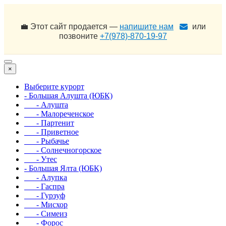
💼 Этот сайт продается —
напишите нам
или
позвоните
+7(978)-870-19-97
×
Выберите курорт
- Большая Алушта (ЮБК)
- Алушта
- Малореченское
- Партенит
- Приветное
- Рыбачье
- Солнечногорское
- Утес
- Большая Ялта (ЮБК)
- Алупка
- Гаспра
- Гурзуф
- Мисхор
- Симеиз
- Форос