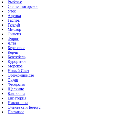
Рыбачье
Солнечногорское
Утес
Алупка
Гаспра
Гурзуф
Мисхор
Симеиз
Форос
Ялта
Береговое
Керчь
Коктебель
Курортное
Морское
Новый Свет
Орджоникидзе
Судак
Феодосия
Щелкино
Балаклава
Евпатория
Николаевка
Оленевка и Беляус
Песчаное