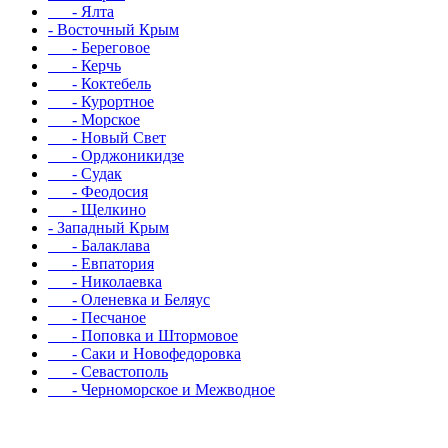
- Ялта
- Восточный Крым
- Береговое
- Керчь
- Коктебель
- Курортное
- Морское
- Новый Свет
- Орджоникидзе
- Судак
- Феодосия
- Щелкино
- Западный Крым
- Балаклава
- Евпатория
- Николаевка
- Оленевка и Беляус
- Песчаное
- Поповка и Штормовое
- Саки и Новофедоровка
- Севастополь
- Черноморское и Межводное