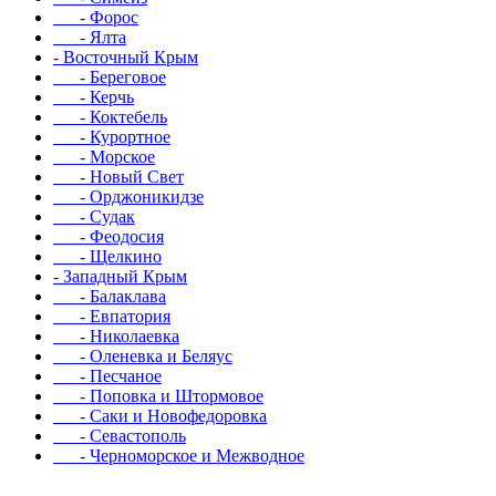
- Форос
- Ялта
- Восточный Крым
- Береговое
- Керчь
- Коктебель
- Курортное
- Морское
- Новый Свет
- Орджоникидзе
- Судак
- Феодосия
- Щелкино
- Западный Крым
- Балаклава
- Евпатория
- Николаевка
- Оленевка и Беляус
- Песчаное
- Поповка и Штормовое
- Саки и Новофедоровка
- Севастополь
- Черноморское и Межводное