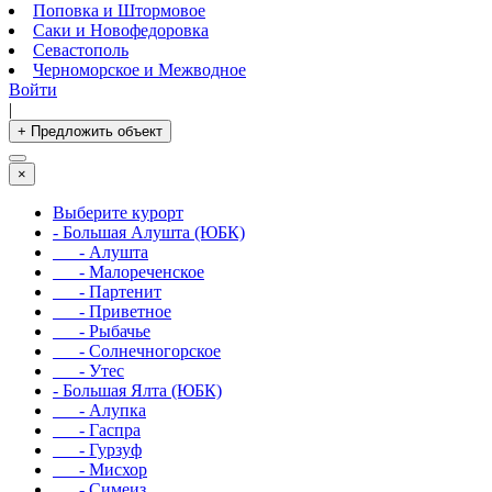
Поповка и Штормовое
Саки и Новофедоровка
Севастополь
Черноморское и Межводное
Войти
|
+ Предложить объект
×
Выберите курорт
- Большая Алушта (ЮБК)
- Алушта
- Малореченское
- Партенит
- Приветное
- Рыбачье
- Солнечногорское
- Утес
- Большая Ялта (ЮБК)
- Алупка
- Гаспра
- Гурзуф
- Мисхор
- Симеиз