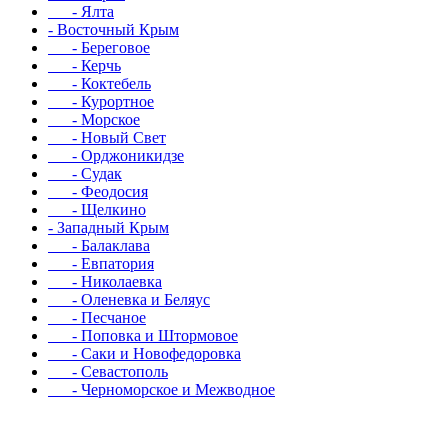
- Ялта
- Восточный Крым
- Береговое
- Керчь
- Коктебель
- Курортное
- Морское
- Новый Свет
- Орджоникидзе
- Судак
- Феодосия
- Щелкино
- Западный Крым
- Балаклава
- Евпатория
- Николаевка
- Оленевка и Беляус
- Песчаное
- Поповка и Штормовое
- Саки и Новофедоровка
- Севастополь
- Черноморское и Межводное