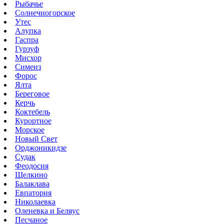
Рыбачье
Солнечногорское
Утес
Алупка
Гаспра
Гурзуф
Мисхор
Симеиз
Форос
Ялта
Береговое
Керчь
Коктебель
Курортное
Морское
Новый Свет
Орджоникидзе
Судак
Феодосия
Щелкино
Балаклава
Евпатория
Николаевка
Оленевка и Беляус
Песчаное