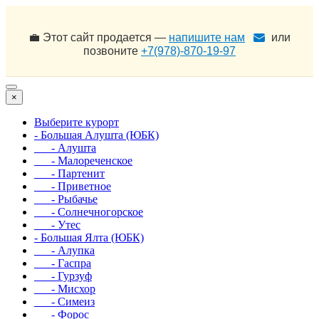
💼 Этот сайт продается —
напишите нам
или
позвоните
+7(978)-870-19-97
×
Выберите курорт
- Большая Алушта (ЮБК)
- Алушта
- Малореченское
- Партенит
- Приветное
- Рыбачье
- Солнечногорское
- Утес
- Большая Ялта (ЮБК)
- Алупка
- Гаспра
- Гурзуф
- Мисхор
- Симеиз
- Форос