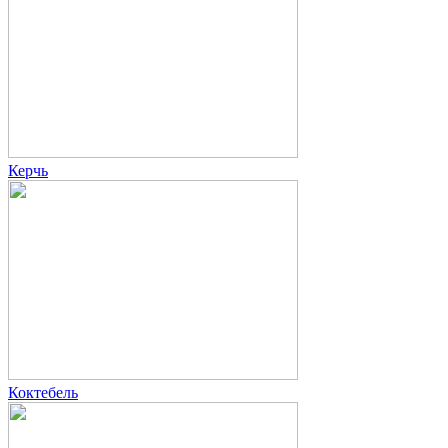
Керчь
Коктебель