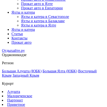
Прокат авто в Ялте
Прокат авто в Евпатории
Яхты и катера
Яхты и катера в Севастополе
Яхты и катера в Балаклаве
Яхты и катера в Ялте
Яхты и катера
Статьи
Контакты
Прокат авто
Отдыхайте.ру
Орджоникидзе
Регион
Большая Алушта (ЮБК)
Большая Ялта (ЮБК)
Восточный
Крым
Западный Крым
Курорт
Алушта
Малореченское
Партенит
Приветное