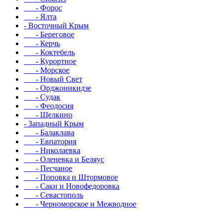
- Форос
- Ялта
- Восточный Крым
- Береговое
- Керчь
- Коктебель
- Курортное
- Морское
- Новый Свет
- Орджоникидзе
- Судак
- Феодосия
- Щелкино
- Западный Крым
- Балаклава
- Евпатория
- Николаевка
- Оленевка и Беляус
- Песчаное
- Поповка и Штормовое
- Саки и Новофедоровка
- Севастополь
- Черноморское и Межводное