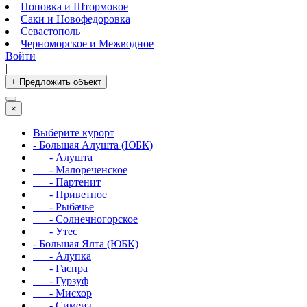
Поповка и Штормовое
Саки и Новофедоровка
Севастополь
Черноморское и Межводное
Войти
|
+ Предложить объект
×
Выберите курорт
- Большая Алушта (ЮБК)
- Алушта
- Малореченское
- Партенит
- Приветное
- Рыбачье
- Солнечногорское
- Утес
- Большая Ялта (ЮБК)
- Алупка
- Гаспра
- Гурзуф
- Мисхор
- Симеиз