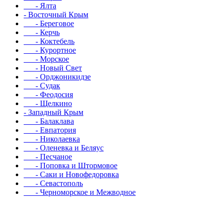
- Ялта
- Восточный Крым
- Береговое
- Керчь
- Коктебель
- Курортное
- Морское
- Новый Свет
- Орджоникидзе
- Судак
- Феодосия
- Щелкино
- Западный Крым
- Балаклава
- Евпатория
- Николаевка
- Оленевка и Беляус
- Песчаное
- Поповка и Штормовое
- Саки и Новофедоровка
- Севастополь
- Черноморское и Межводное