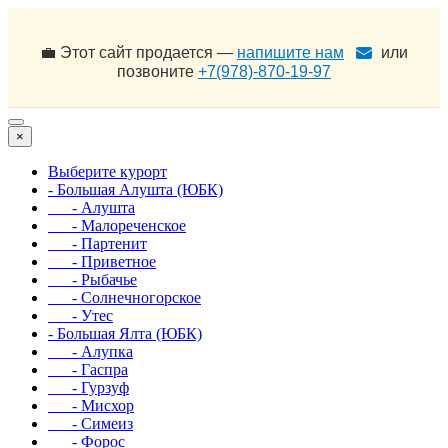
💼 Этот сайт продается —
напишите нам
или
позвоните
+7(978)-870-19-97
×
Выберите курорт
- Большая Алушта (ЮБК)
- Алушта
- Малореченское
- Партенит
- Приветное
- Рыбачье
- Солнечногорское
- Утес
- Большая Ялта (ЮБК)
- Алупка
- Гаспра
- Гурзуф
- Мисхор
- Симеиз
- Форос