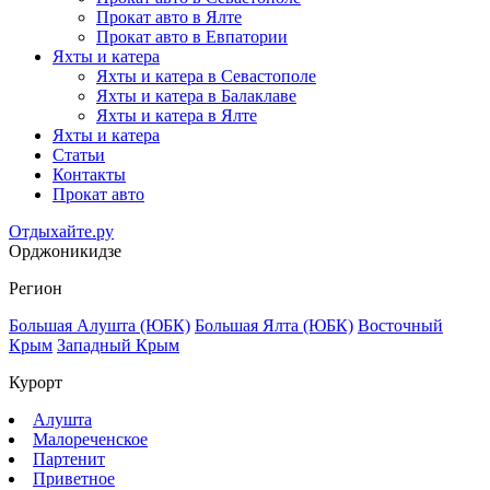
Прокат авто в Ялте
Прокат авто в Евпатории
Яхты и катера
Яхты и катера в Севастополе
Яхты и катера в Балаклаве
Яхты и катера в Ялте
Яхты и катера
Статьи
Контакты
Прокат авто
Отдыхайте.ру
Орджоникидзе
Регион
Большая Алушта (ЮБК)
Большая Ялта (ЮБК)
Восточный
Крым
Западный Крым
Курорт
Алушта
Малореченское
Партенит
Приветное