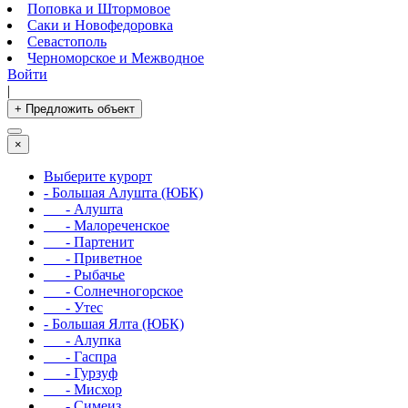
Поповка и Штормовое
Саки и Новофедоровка
Севастополь
Черноморское и Межводное
Войти
|
+ Предложить объект
×
Выберите курорт
- Большая Алушта (ЮБК)
- Алушта
- Малореченское
- Партенит
- Приветное
- Рыбачье
- Солнечногорское
- Утес
- Большая Ялта (ЮБК)
- Алупка
- Гаспра
- Гурзуф
- Мисхор
- Симеиз