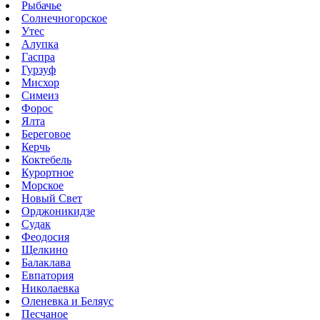
Рыбачье
Солнечногорское
Утес
Алупка
Гаспра
Гурзуф
Мисхор
Симеиз
Форос
Ялта
Береговое
Керчь
Коктебель
Курортное
Морское
Новый Свет
Орджоникидзе
Судак
Феодосия
Щелкино
Балаклава
Евпатория
Николаевка
Оленевка и Беляус
Песчаное