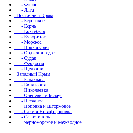
- Форос
- Ялта
- Восточный Крым
- Береговое
- Керчь
- Коктебель
- Курортное
- Морское
- Новый Свет
- Орджоникидзе
- Судак
- Феодосия
- Щелкино
- Западный Крым
- Балаклава
- Евпатория
- Николаевка
- Оленевка и Беляус
- Песчаное
- Поповка и Штормовое
- Саки и Новофедоровка
- Севастополь
- Черноморское и Межводное