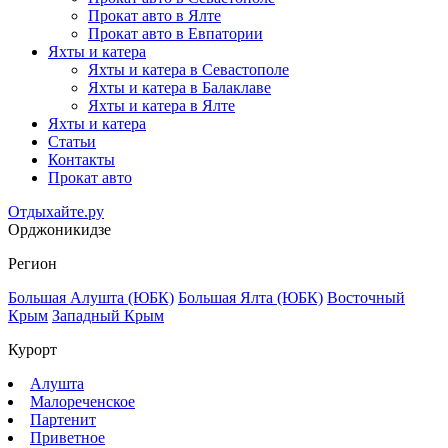
Прокат авто в Ялте
Прокат авто в Евпатории
Яхты и катера
Яхты и катера в Севастополе
Яхты и катера в Балаклаве
Яхты и катера в Ялте
Яхты и катера
Статьи
Контакты
Прокат авто
Отдыхайте.ру
Орджоникидзе
Регион
Большая Алушта (ЮБК)
Большая Ялта (ЮБК)
Восточный
Крым
Западный Крым
Курорт
Алушта
Малореченское
Партенит
Приветное