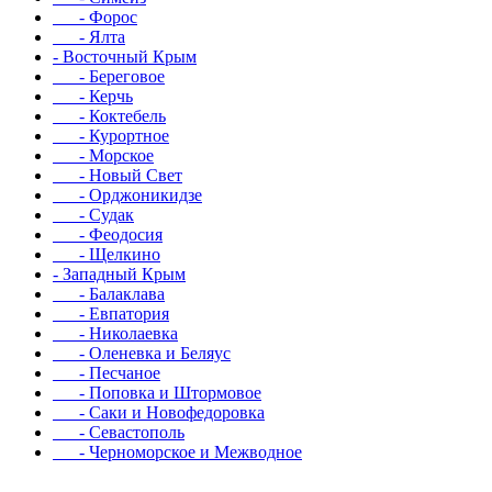
- Форос
- Ялта
- Восточный Крым
- Береговое
- Керчь
- Коктебель
- Курортное
- Морское
- Новый Свет
- Орджоникидзе
- Судак
- Феодосия
- Щелкино
- Западный Крым
- Балаклава
- Евпатория
- Николаевка
- Оленевка и Беляус
- Песчаное
- Поповка и Штормовое
- Саки и Новофедоровка
- Севастополь
- Черноморское и Межводное