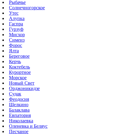
Рыбачье
Солнечногорское
Утес
Алупка
Гаспра
Гурзуф
Мисхор
Симеиз
Форос
Ялта
Береговое
Керчь
Коктебель
Курортное
Морское
Новый Свет
Орджоникидзе
Судак
Феодосия
Щелкино
Балаклава
Евпатория
Николаевка
Оленевка и Беляус
Песчаное