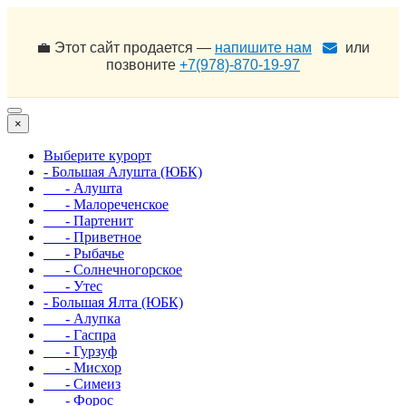
💼 Этот сайт продается —
напишите нам
или
позвоните
+7(978)-870-19-97
×
Выберите курорт
- Большая Алушта (ЮБК)
- Алушта
- Малореченское
- Партенит
- Приветное
- Рыбачье
- Солнечногорское
- Утес
- Большая Ялта (ЮБК)
- Алупка
- Гаспра
- Гурзуф
- Мисхор
- Симеиз
- Форос