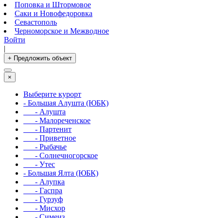
Поповка и Штормовое
Саки и Новофедоровка
Севастополь
Черноморское и Межводное
Войти
|
+ Предложить объект
×
Выберите курорт
- Большая Алушта (ЮБК)
- Алушта
- Малореченское
- Партенит
- Приветное
- Рыбачье
- Солнечногорское
- Утес
- Большая Ялта (ЮБК)
- Алупка
- Гаспра
- Гурзуф
- Мисхор
- Симеиз