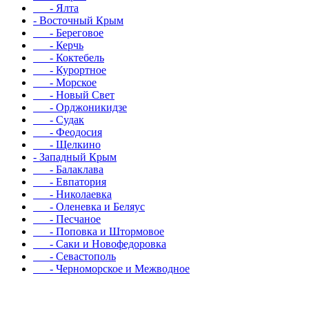
- Ялта
- Восточный Крым
- Береговое
- Керчь
- Коктебель
- Курортное
- Морское
- Новый Свет
- Орджоникидзе
- Судак
- Феодосия
- Щелкино
- Западный Крым
- Балаклава
- Евпатория
- Николаевка
- Оленевка и Беляус
- Песчаное
- Поповка и Штормовое
- Саки и Новофедоровка
- Севастополь
- Черноморское и Межводное