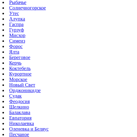
Рыбачье
Солнечногорское
Утес
Алупка
Гаспра
Гурзуф
Мисхор
Симеиз
Форос
Ялта
Береговое
Керчь
Коктебель
Курортное
Морское
Новый Свет
Орджоникидзе
Судак
Феодосия
Щелкино
Балаклава
Евпатория
Николаевка
Оленевка и Беляус
Песчаное