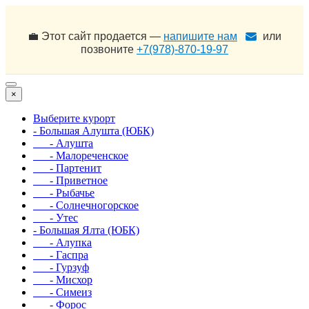
💼 Этот сайт продается —
напишите нам
или
позвоните
+7(978)-870-19-97
×
Выберите курорт
- Большая Алушта (ЮБК)
- Алушта
- Малореченское
- Партенит
- Приветное
- Рыбачье
- Солнечногорское
- Утес
- Большая Ялта (ЮБК)
- Алупка
- Гаспра
- Гурзуф
- Мисхор
- Симеиз
- Форос