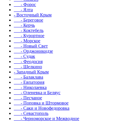
- Форос
- Ялта
- Восточный Крым
- Береговое
- Керчь
- Коктебель
- Курортное
- Морское
- Новый Свет
- Орджоникидзе
- Судак
- Феодосия
- Щелкино
- Западный Крым
- Балаклава
- Евпатория
- Николаевка
- Оленевка и Беляус
- Песчаное
- Поповка и Штормовое
- Саки и Новофедоровка
- Севастополь
- Черноморское и Межводное