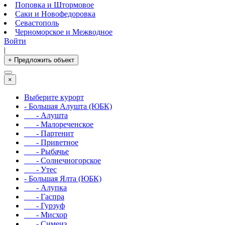
Поповка и Штормовое
Саки и Новофедоровка
Севастополь
Черноморское и Межводное
Войти
|
+ Предложить объект
×
Выберите курорт
- Большая Алушта (ЮБК)
- Алушта
- Малореченское
- Партенит
- Приветное
- Рыбачье
- Солнечногорское
- Утес
- Большая Ялта (ЮБК)
- Алупка
- Гаспра
- Гурзуф
- Мисхор
- Симеиз