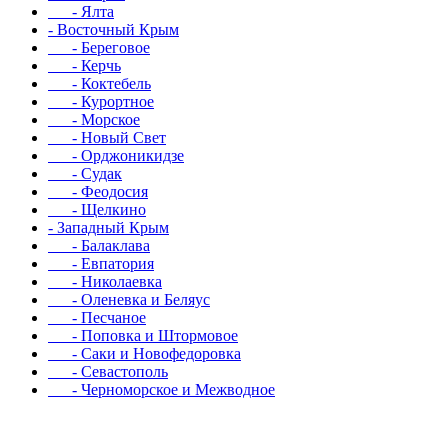
- Ялта
- Восточный Крым
- Береговое
- Керчь
- Коктебель
- Курортное
- Морское
- Новый Свет
- Орджоникидзе
- Судак
- Феодосия
- Щелкино
- Западный Крым
- Балаклава
- Евпатория
- Николаевка
- Оленевка и Беляус
- Песчаное
- Поповка и Штормовое
- Саки и Новофедоровка
- Севастополь
- Черноморское и Межводное