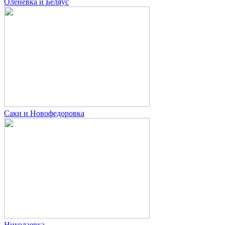
Оленевка и Беляус
Саки и Новофедоровка
Николаевка