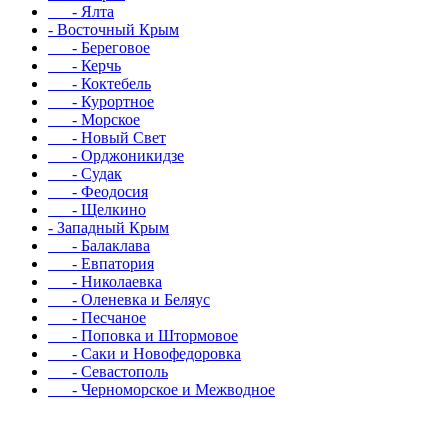
- Ялта
- Восточный Крым
- Береговое
- Керчь
- Коктебель
- Курортное
- Морское
- Новый Свет
- Орджоникидзе
- Судак
- Феодосия
- Щелкино
- Западный Крым
- Балаклава
- Евпатория
- Николаевка
- Оленевка и Беляус
- Песчаное
- Поповка и Штормовое
- Саки и Новофедоровка
- Севастополь
- Черноморское и Межводное