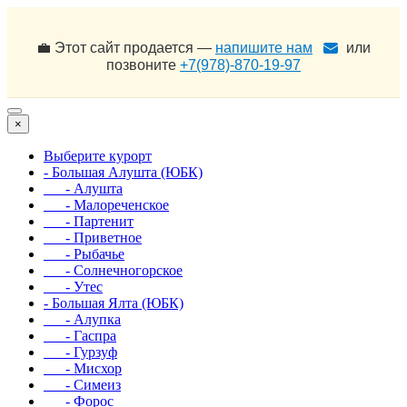
💼 Этот сайт продается —
напишите нам
или
позвоните
+7(978)-870-19-97
×
Выберите курорт
- Большая Алушта (ЮБК)
- Алушта
- Малореченское
- Партенит
- Приветное
- Рыбачье
- Солнечногорское
- Утес
- Большая Ялта (ЮБК)
- Алупка
- Гаспра
- Гурзуф
- Мисхор
- Симеиз
- Форос