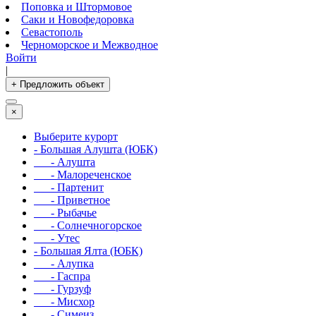
Поповка и Штормовое
Саки и Новофедоровка
Севастополь
Черноморское и Межводное
Войти
|
+ Предложить объект
×
Выберите курорт
- Большая Алушта (ЮБК)
- Алушта
- Малореченское
- Партенит
- Приветное
- Рыбачье
- Солнечногорское
- Утес
- Большая Ялта (ЮБК)
- Алупка
- Гаспра
- Гурзуф
- Мисхор
- Симеиз