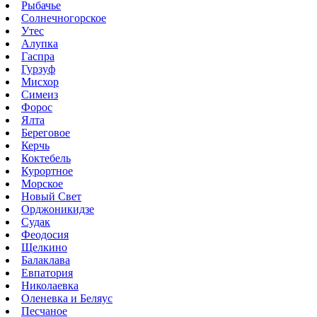
Рыбачье
Солнечногорское
Утес
Алупка
Гаспра
Гурзуф
Мисхор
Симеиз
Форос
Ялта
Береговое
Керчь
Коктебель
Курортное
Морское
Новый Свет
Орджоникидзе
Судак
Феодосия
Щелкино
Балаклава
Евпатория
Николаевка
Оленевка и Беляус
Песчаное