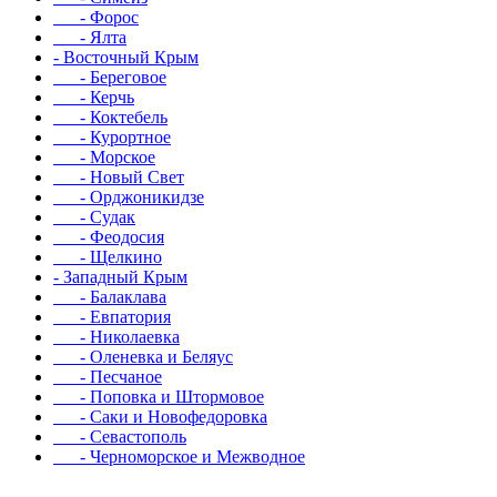
- Форос
- Ялта
- Восточный Крым
- Береговое
- Керчь
- Коктебель
- Курортное
- Морское
- Новый Свет
- Орджоникидзе
- Судак
- Феодосия
- Щелкино
- Западный Крым
- Балаклава
- Евпатория
- Николаевка
- Оленевка и Беляус
- Песчаное
- Поповка и Штормовое
- Саки и Новофедоровка
- Севастополь
- Черноморское и Межводное