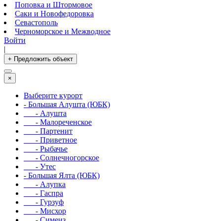
Поповка и Штормовое
Саки и Новофедоровка
Севастополь
Черноморское и Межводное
Войти
|
+ Предложить объект
×
Выберите курорт
- Большая Алушта (ЮБК)
- Алушта
- Малореченское
- Партенит
- Приветное
- Рыбачье
- Солнечногорское
- Утес
- Большая Ялта (ЮБК)
- Алупка
- Гаспра
- Гурзуф
- Мисхор
- Симеиз