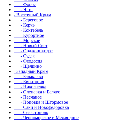
- Форос
- Ялта
- Восточный Крым
- Береговое
- Керчь
- Коктебель
- Курортное
- Морское
- Новый Свет
- Орджоникидзе
- Судак
- Феодосия
- Щелкино
- Западный Крым
- Балаклава
- Евпатория
- Николаевка
- Оленевка и Беляус
- Песчаное
- Поповка и Штормовое
- Саки и Новофедоровка
- Севастополь
- Черноморское и Межводное