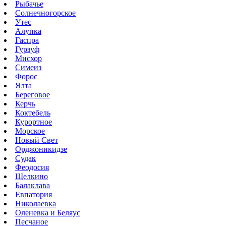
Рыбачье
Солнечногорское
Утес
Алупка
Гаспра
Гурзуф
Мисхор
Симеиз
Форос
Ялта
Береговое
Керчь
Коктебель
Курортное
Морское
Новый Свет
Орджоникидзе
Судак
Феодосия
Щелкино
Балаклава
Евпатория
Николаевка
Оленевка и Беляус
Песчаное