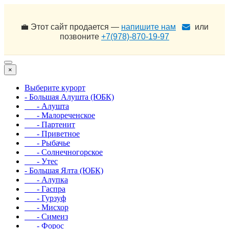
💼 Этот сайт продается —
напишите нам
или
позвоните
+7(978)-870-19-97
×
Выберите курорт
- Большая Алушта (ЮБК)
- Алушта
- Малореченское
- Партенит
- Приветное
- Рыбачье
- Солнечногорское
- Утес
- Большая Ялта (ЮБК)
- Алупка
- Гаспра
- Гурзуф
- Мисхор
- Симеиз
- Форос