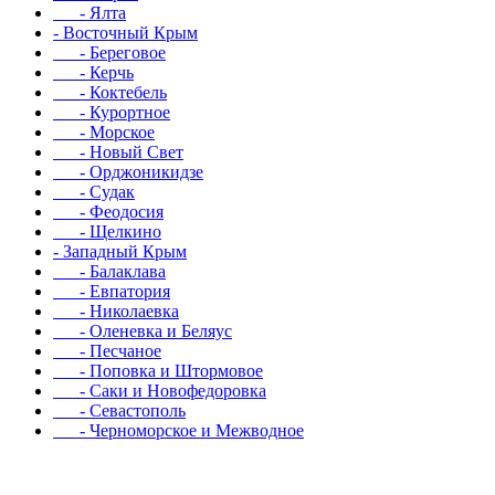
- Ялта
- Восточный Крым
- Береговое
- Керчь
- Коктебель
- Курортное
- Морское
- Новый Свет
- Орджоникидзе
- Судак
- Феодосия
- Щелкино
- Западный Крым
- Балаклава
- Евпатория
- Николаевка
- Оленевка и Беляус
- Песчаное
- Поповка и Штормовое
- Саки и Новофедоровка
- Севастополь
- Черноморское и Межводное