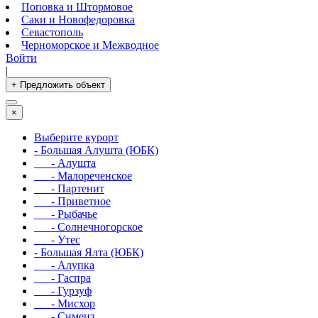
Поповка и Штормовое
Саки и Новофедоровка
Севастополь
Черноморское и Межводное
Войти
|
+ Предложить объект
×
Выберите курорт
- Большая Алушта (ЮБК)
- Алушта
- Малореченское
- Партенит
- Приветное
- Рыбачье
- Солнечногорское
- Утес
- Большая Ялта (ЮБК)
- Алупка
- Гаспра
- Гурзуф
- Мисхор
- Симеиз