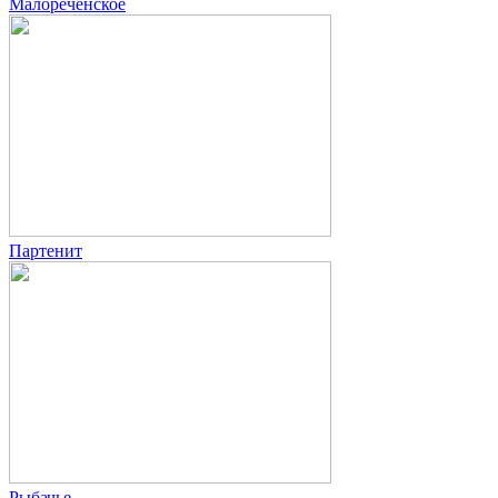
Малореченское
Партенит
Рыбачье