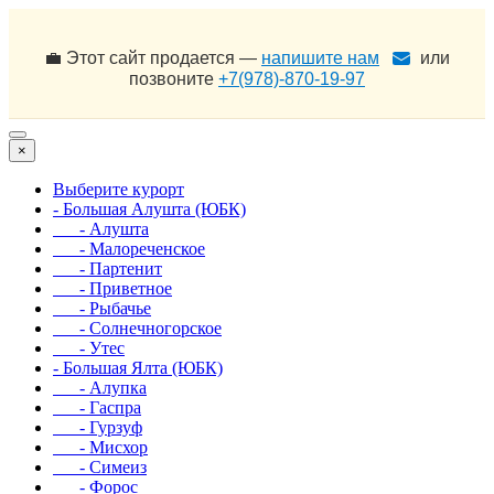
💼 Этот сайт продается —
напишите нам
или
позвоните
+7(978)-870-19-97
×
Выберите курорт
- Большая Алушта (ЮБК)
- Алушта
- Малореченское
- Партенит
- Приветное
- Рыбачье
- Солнечногорское
- Утес
- Большая Ялта (ЮБК)
- Алупка
- Гаспра
- Гурзуф
- Мисхор
- Симеиз
- Форос