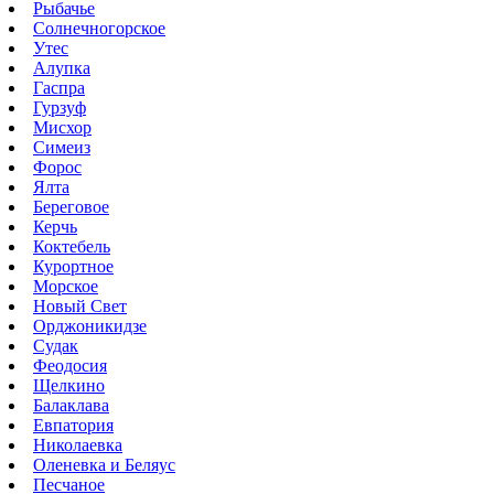
Рыбачье
Солнечногорское
Утес
Алупка
Гаспра
Гурзуф
Мисхор
Симеиз
Форос
Ялта
Береговое
Керчь
Коктебель
Курортное
Морское
Новый Свет
Орджоникидзе
Судак
Феодосия
Щелкино
Балаклава
Евпатория
Николаевка
Оленевка и Беляус
Песчаное