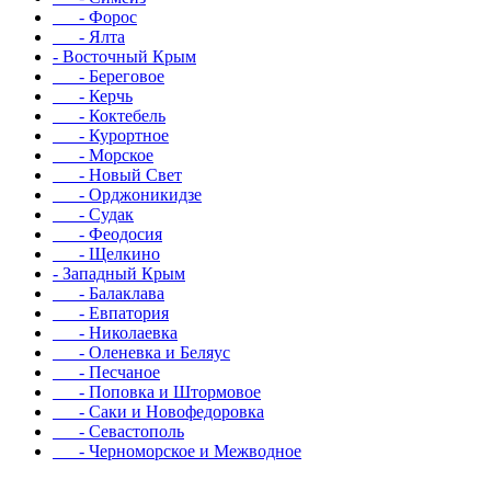
- Форос
- Ялта
- Восточный Крым
- Береговое
- Керчь
- Коктебель
- Курортное
- Морское
- Новый Свет
- Орджоникидзе
- Судак
- Феодосия
- Щелкино
- Западный Крым
- Балаклава
- Евпатория
- Николаевка
- Оленевка и Беляус
- Песчаное
- Поповка и Штормовое
- Саки и Новофедоровка
- Севастополь
- Черноморское и Межводное