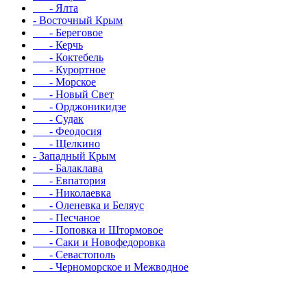
- Ялта
- Восточный Крым
- Береговое
- Керчь
- Коктебель
- Курортное
- Морское
- Новый Свет
- Орджоникидзе
- Судак
- Феодосия
- Щелкино
- Западный Крым
- Балаклава
- Евпатория
- Николаевка
- Оленевка и Беляус
- Песчаное
- Поповка и Штормовое
- Саки и Новофедоровка
- Севастополь
- Черноморское и Межводное