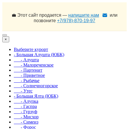
💼 Этот сайт продается —
напишите нам
или
позвоните
+7(978)-870-19-97
×
Выберите курорт
- Большая Алушта (ЮБК)
- Алушта
- Малореченское
- Партенит
- Приветное
- Рыбачье
- Солнечногорское
- Утес
- Большая Ялта (ЮБК)
- Алупка
- Гаспра
- Гурзуф
- Мисхор
- Симеиз
- Форос