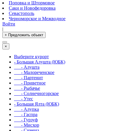
Поповка и Штормовое
Саки и Новофедоровка
Севастополь
Черноморское и Межводное
Войти
|
+ Предложить объект
×
Выберите курорт
- Большая Алушта (ЮБК)
- Алушта
- Малореченское
- Партенит
- Приветное
- Рыбачье
- Солнечногорское
- Утес
- Большая Ялта (ЮБК)
- Алупка
- Гаспра
- Гурзуф
- Мисхор
- Симеиз