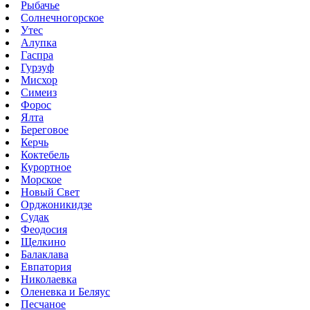
Рыбачье
Солнечногорское
Утес
Алупка
Гаспра
Гурзуф
Мисхор
Симеиз
Форос
Ялта
Береговое
Керчь
Коктебель
Курортное
Морское
Новый Свет
Орджоникидзе
Судак
Феодосия
Щелкино
Балаклава
Евпатория
Николаевка
Оленевка и Беляус
Песчаное