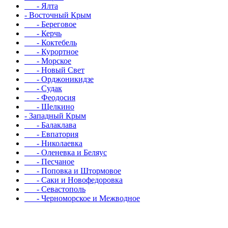
- Ялта
- Восточный Крым
- Береговое
- Керчь
- Коктебель
- Курортное
- Морское
- Новый Свет
- Орджоникидзе
- Судак
- Феодосия
- Щелкино
- Западный Крым
- Балаклава
- Евпатория
- Николаевка
- Оленевка и Беляус
- Песчаное
- Поповка и Штормовое
- Саки и Новофедоровка
- Севастополь
- Черноморское и Межводное