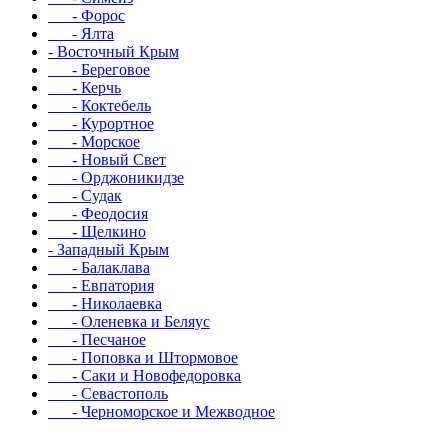
- Форос
- Ялта
- Восточный Крым
- Береговое
- Керчь
- Коктебель
- Курортное
- Морское
- Новый Свет
- Орджоникидзе
- Судак
- Феодосия
- Щелкино
- Западный Крым
- Балаклава
- Евпатория
- Николаевка
- Оленевка и Беляус
- Песчаное
- Поповка и Штормовое
- Саки и Новофедоровка
- Севастополь
- Черноморское и Межводное