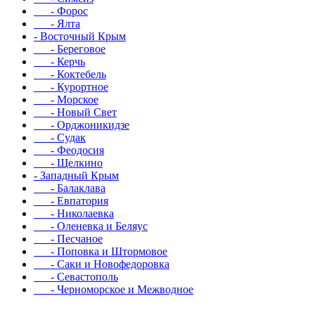
- Форос
- Ялта
- Восточный Крым
- Береговое
- Керчь
- Коктебель
- Курортное
- Морское
- Новый Свет
- Орджоникидзе
- Судак
- Феодосия
- Щелкино
- Западный Крым
- Балаклава
- Евпатория
- Николаевка
- Оленевка и Беляус
- Песчаное
- Поповка и Штормовое
- Саки и Новофедоровка
- Севастополь
- Черноморское и Межводное