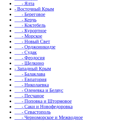
- Ялта
- Восточный Крым
- Береговое
- Керчь
- Коктебель
- Курортное
- Морское
- Новый Свет
- Орджоникидзе
- Судак
- Феодосия
- Щелкино
- Западный Крым
- Балаклава
- Евпатория
- Николаевка
- Оленевка и Беляус
- Песчаное
- Поповка и Штормовое
- Саки и Новофедоровка
- Севастополь
- Черноморское и Межводное