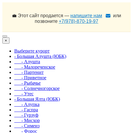
💼 Этот сайт продается —
напишите нам
или
позвоните
+7(978)-870-19-97
×
Выберите курорт
- Большая Алушта (ЮБК)
- Алушта
- Малореченское
- Партенит
- Приветное
- Рыбачье
- Солнечногорское
- Утес
- Большая Ялта (ЮБК)
- Алупка
- Гаспра
- Гурзуф
- Мисхор
- Симеиз
- Форос