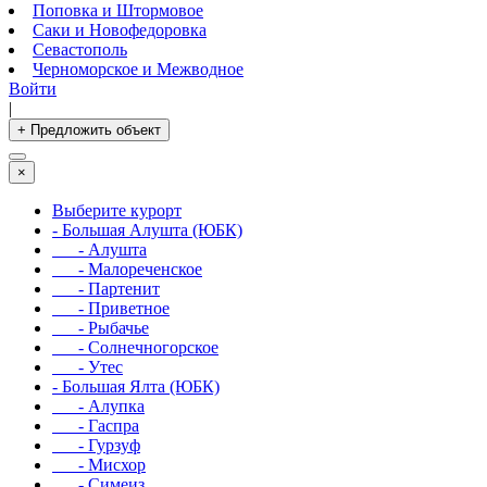
Поповка и Штормовое
Саки и Новофедоровка
Севастополь
Черноморское и Межводное
Войти
|
+ Предложить объект
×
Выберите курорт
- Большая Алушта (ЮБК)
- Алушта
- Малореченское
- Партенит
- Приветное
- Рыбачье
- Солнечногорское
- Утес
- Большая Ялта (ЮБК)
- Алупка
- Гаспра
- Гурзуф
- Мисхор
- Симеиз