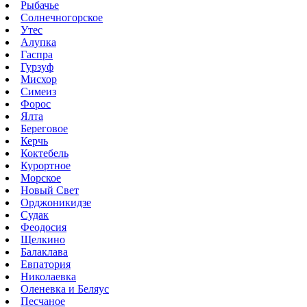
Рыбачье
Солнечногорское
Утес
Алупка
Гаспра
Гурзуф
Мисхор
Симеиз
Форос
Ялта
Береговое
Керчь
Коктебель
Курортное
Морское
Новый Свет
Орджоникидзе
Судак
Феодосия
Щелкино
Балаклава
Евпатория
Николаевка
Оленевка и Беляус
Песчаное