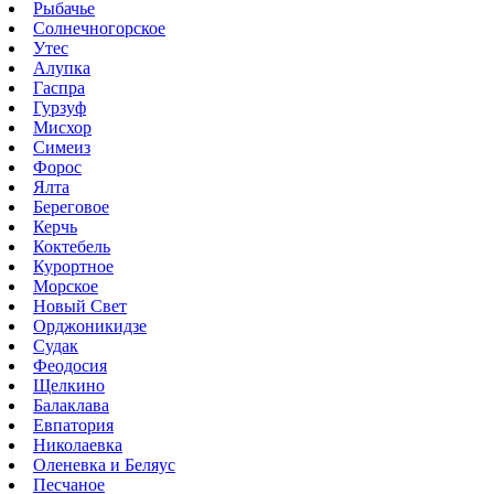
Рыбачье
Солнечногорское
Утес
Алупка
Гаспра
Гурзуф
Мисхор
Симеиз
Форос
Ялта
Береговое
Керчь
Коктебель
Курортное
Морское
Новый Свет
Орджоникидзе
Судак
Феодосия
Щелкино
Балаклава
Евпатория
Николаевка
Оленевка и Беляус
Песчаное