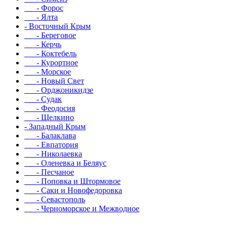
- Форос
- Ялта
- Восточный Крым
- Береговое
- Керчь
- Коктебель
- Курортное
- Морское
- Новый Свет
- Орджоникидзе
- Судак
- Феодосия
- Щелкино
- Западный Крым
- Балаклава
- Евпатория
- Николаевка
- Оленевка и Беляус
- Песчаное
- Поповка и Штормовое
- Саки и Новофедоровка
- Севастополь
- Черноморское и Межводное