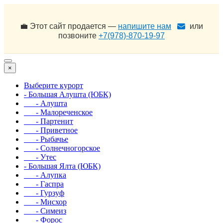
💼 Этот сайт продается —
напишите нам
или
позвоните
+7(978)-870-19-97
×
Выберите курорт
- Большая Алушта (ЮБК)
- Алушта
- Малореченское
- Партенит
- Приветное
- Рыбачье
- Солнечногорское
- Утес
- Большая Ялта (ЮБК)
- Алупка
- Гаспра
- Гурзуф
- Мисхор
- Симеиз
- Форос