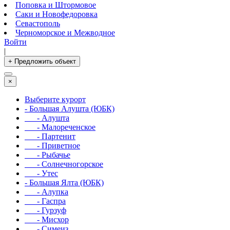
Поповка и Штормовое
Саки и Новофедоровка
Севастополь
Черноморское и Межводное
Войти
|
+ Предложить объект
×
Выберите курорт
- Большая Алушта (ЮБК)
- Алушта
- Малореченское
- Партенит
- Приветное
- Рыбачье
- Солнечногорское
- Утес
- Большая Ялта (ЮБК)
- Алупка
- Гаспра
- Гурзуф
- Мисхор
- Симеиз