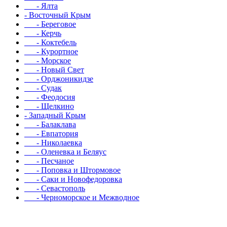
- Ялта
- Восточный Крым
- Береговое
- Керчь
- Коктебель
- Курортное
- Морское
- Новый Свет
- Орджоникидзе
- Судак
- Феодосия
- Щелкино
- Западный Крым
- Балаклава
- Евпатория
- Николаевка
- Оленевка и Беляус
- Песчаное
- Поповка и Штормовое
- Саки и Новофедоровка
- Севастополь
- Черноморское и Межводное