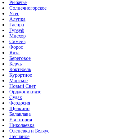
Рыбачье
Солнечногорское
Утес
Алупка
Гаспра
Гурзуф
Мисхор
Симеиз
Форос
Ялта
Береговое
Керчь
Коктебель
Курортное
Морское
Новый Свет
Орджоникидзе
Судак
Феодосия
Щелкино
Балаклава
Евпатория
Николаевка
Оленевка и Беляус
Песчаное