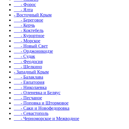
- Форос
- Ялта
- Восточный Крым
- Береговое
- Керчь
- Коктебель
- Курортное
- Морское
- Новый Свет
- Орджоникидзе
- Судак
- Феодосия
- Щелкино
- Западный Крым
- Балаклава
- Евпатория
- Николаевка
- Оленевка и Беляус
- Песчаное
- Поповка и Штормовое
- Саки и Новофедоровка
- Севастополь
- Черноморское и Межводное