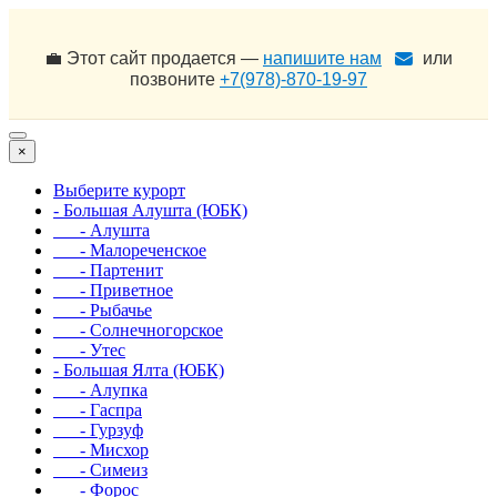
💼 Этот сайт продается —
напишите нам
или
позвоните
+7(978)-870-19-97
×
Выберите курорт
- Большая Алушта (ЮБК)
- Алушта
- Малореченское
- Партенит
- Приветное
- Рыбачье
- Солнечногорское
- Утес
- Большая Ялта (ЮБК)
- Алупка
- Гаспра
- Гурзуф
- Мисхор
- Симеиз
- Форос