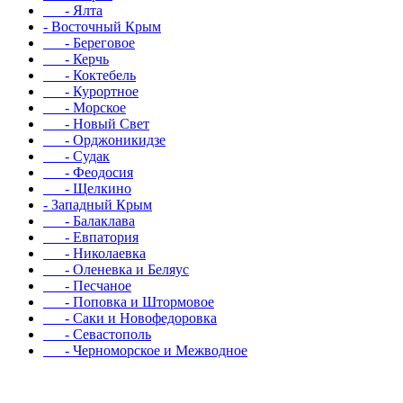
- Ялта
- Восточный Крым
- Береговое
- Керчь
- Коктебель
- Курортное
- Морское
- Новый Свет
- Орджоникидзе
- Судак
- Феодосия
- Щелкино
- Западный Крым
- Балаклава
- Евпатория
- Николаевка
- Оленевка и Беляус
- Песчаное
- Поповка и Штормовое
- Саки и Новофедоровка
- Севастополь
- Черноморское и Межводное