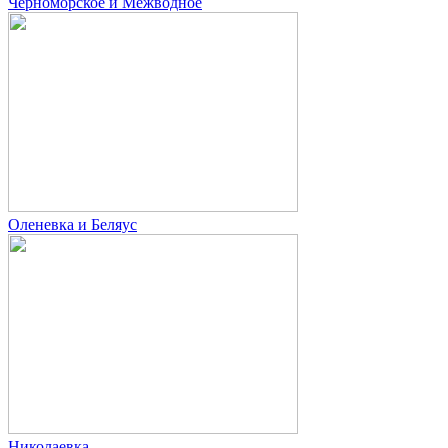
Черноморское и Межводное
Оленевка и Беляус
Николаевка