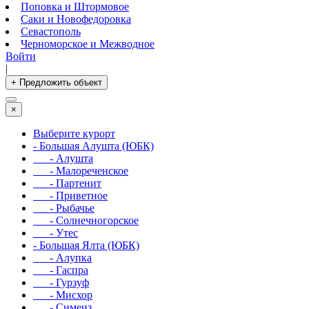
Поповка и Штормовое
Саки и Новофедоровка
Севастополь
Черноморское и Межводное
Войти
|
+ Предложить объект
×
Выберите курорт
- Большая Алушта (ЮБК)
- Алушта
- Малореченское
- Партенит
- Приветное
- Рыбачье
- Солнечногорское
- Утес
- Большая Ялта (ЮБК)
- Алупка
- Гаспра
- Гурзуф
- Мисхор
- Симеиз