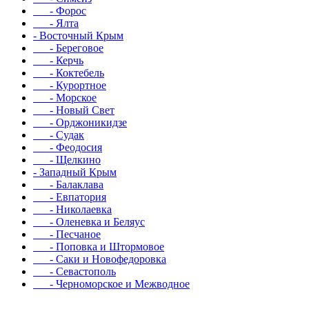
- Форос
- Ялта
- Восточный Крым
- Береговое
- Керчь
- Коктебель
- Курортное
- Морское
- Новый Свет
- Орджоникидзе
- Судак
- Феодосия
- Щелкино
- Западный Крым
- Балаклава
- Евпатория
- Николаевка
- Оленевка и Беляус
- Песчаное
- Поповка и Штормовое
- Саки и Новофедоровка
- Севастополь
- Черноморское и Межводное