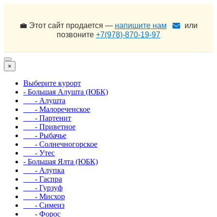
💼 Этот сайт продается —
напишите нам
или
позвоните
+7(978)-870-19-97
×
Выберите курорт
- Большая Алушта (ЮБК)
- Алушта
- Малореченское
- Партенит
- Приветное
- Рыбачье
- Солнечногорское
- Утес
- Большая Ялта (ЮБК)
- Алупка
- Гаспра
- Гурзуф
- Мисхор
- Симеиз
- Форос