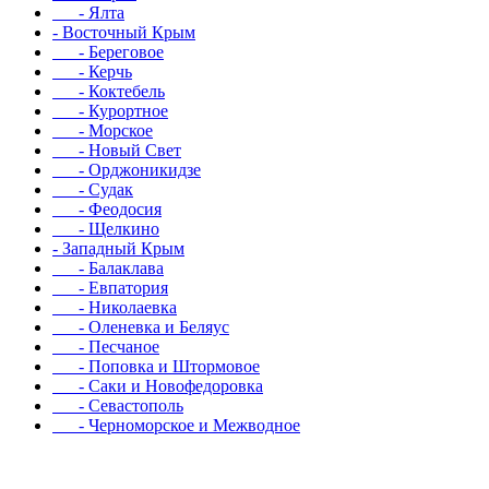
- Ялта
- Восточный Крым
- Береговое
- Керчь
- Коктебель
- Курортное
- Морское
- Новый Свет
- Орджоникидзе
- Судак
- Феодосия
- Щелкино
- Западный Крым
- Балаклава
- Евпатория
- Николаевка
- Оленевка и Беляус
- Песчаное
- Поповка и Штормовое
- Саки и Новофедоровка
- Севастополь
- Черноморское и Межводное