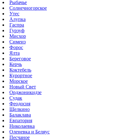
Рыбачье
Солнечногорское
Утес
Алупка
Гаспра
Гурзуф
Мисхор
Симеиз
Форос
Ялта
Береговое
Керчь
Коктебель
Курортное
Морское
Новый Свет
Орджоникидзе
Судак
Феодосия
Щелкино
Балаклава
Евпатория
Николаевка
Оленевка и Беляус
Песчаное