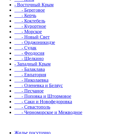
- Восточный Крым
- Береговое
- Керчь
- Коктебель
- Курортное
- Морское
- Новый Свет
- Орджоникидзе
- Судак
- Феодосия
- Щелкино
- Западный Крым
- Балаклава
- Евпатория
- Николаевка
- Оленевка и Беляус
- Песчаное
- Поповка и Штормовое
- Саки и Новофедоровка
- Севастополь
- Черноморское и Межводное
Жилье посуточно