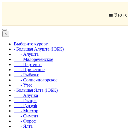
💼 Этот 
×
Выберите курорт
- Большая Алушта (ЮБК)
- Алушта
- Малореченское
- Партенит
- Приветное
- Рыбачье
- Солнечногорское
- Утес
- Большая Ялта (ЮБК)
- Алупка
- Гаспра
- Гурзуф
- Мисхор
- Симеиз
- Форос
- Ялта