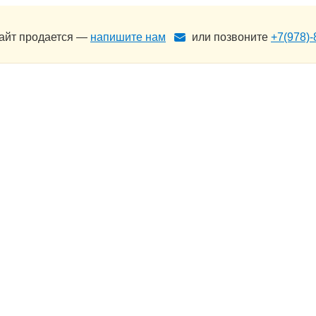
сайт продается —
напишите нам
или позвоните
+7(978)-