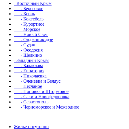
- Восточный Крым
- Береговое
- Керчь
- Коктебель
- Курортное
- Морское
- Новый Свет
- Орджоникидзе
- Судак
- Феодосия
- Щелкино
- Западный Крым
- Балаклава
- Евпатория
- Николаевка
- Оленевка и Беляус
- Песчаное
- Поповка и Штормовое
- Саки и Новофедоровка
- Севастополь
- Черноморское и Межводное
Жилье посуточно