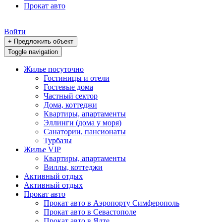
Прокат авто
Войти
+ Предложить объект
Toggle navigation
Жилье посуточно
Гостиницы и отели
Гостевые дома
Частный сектор
Дома, коттеджи
Квартиры, апартаменты
Эллинги (дома у моря)
Санатории, пансионаты
Турбазы
Жилье VIP
Квартиры, апартаменты
Виллы, коттеджи
Активный отдых
Активный отдых
Прокат авто
Прокат авто в Аэропорту Симферополь
Прокат авто в Севастополе
Прокат авто в Ялте