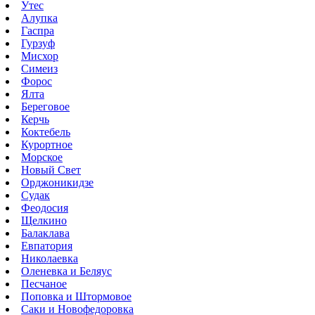
Утес
Алупка
Гаспра
Гурзуф
Мисхор
Симеиз
Форос
Ялта
Береговое
Керчь
Коктебель
Курортное
Морское
Новый Свет
Орджоникидзе
Судак
Феодосия
Щелкино
Балаклава
Евпатория
Николаевка
Оленевка и Беляус
Песчаное
Поповка и Штормовое
Саки и Новофедоровка