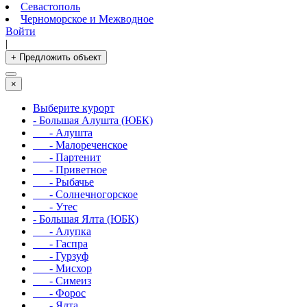
Севастополь
Черноморское и Межводное
Войти
|
+ Предложить объект
×
Выберите курорт
- Большая Алушта (ЮБК)
- Алушта
- Малореченское
- Партенит
- Приветное
- Рыбачье
- Солнечногорское
- Утес
- Большая Ялта (ЮБК)
- Алупка
- Гаспра
- Гурзуф
- Мисхор
- Симеиз
- Форос
- Ялта