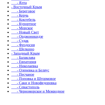
- Ялта
- Восточный Крым
- Береговое
- Керчь
- Коктебель
- Курортное
- Морское
- Новый Свет
- Орджоникидзе
- Судак
- Феодосия
- Щелкино
- Западный Крым
- Балаклава
- Евпатория
- Николаевка
- Оленевка и Беляус
- Песчаное
- Поповка и Штормовое
- Саки и Новофедоровка
- Севастополь
- Черноморское и Межводное