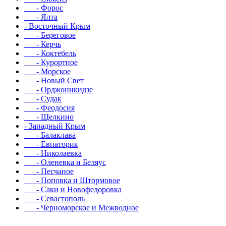
- Форос
- Ялта
- Восточный Крым
- Береговое
- Керчь
- Коктебель
- Курортное
- Морское
- Новый Свет
- Орджоникидзе
- Судак
- Феодосия
- Щелкино
- Западный Крым
- Балаклава
- Евпатория
- Николаевка
- Оленевка и Беляус
- Песчаное
- Поповка и Штормовое
- Саки и Новофедоровка
- Севастополь
- Черноморское и Межводное