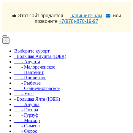
💼 Этот сайт продается —
напишите нам
или
позвоните
+7(978)-870-19-97
×
Выберите курорт
- Большая Алушта (ЮБК)
- Алушта
- Малореченское
- Партенит
- Приветное
- Рыбачье
- Солнечногорское
- Утес
- Большая Ялта (ЮБК)
- Алупка
- Гаспра
- Гурзуф
- Мисхор
- Симеиз
- Форос