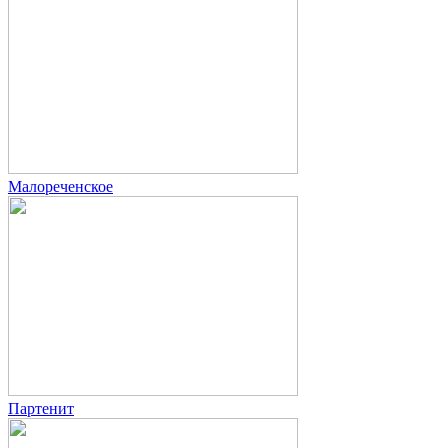
Малореченское
Партенит