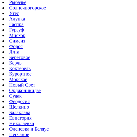
Рыбачье
Солнечногорское
Утес
Алупка
Гаспра
Гурзуф
Мисхор
Симеиз
Форос
Ялта
Береговое
Керчь
Коктебель
Курортное
Морское
Новый Свет
Орджоникидзе
Судак
Феодосия
Щелкино
Балаклава
Евпатория
Николаевка
Оленевка и Беляус
Песчаное