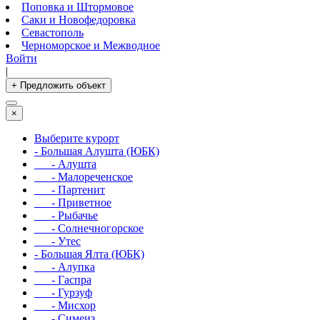
Поповка и Штормовое
Саки и Новофедоровка
Севастополь
Черноморское и Межводное
Войти
|
+ Предложить объект
×
Выберите курорт
- Большая Алушта (ЮБК)
- Алушта
- Малореченское
- Партенит
- Приветное
- Рыбачье
- Солнечногорское
- Утес
- Большая Ялта (ЮБК)
- Алупка
- Гаспра
- Гурзуф
- Мисхор
- Симеиз