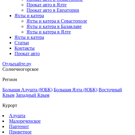
Прокат авто в Ялте
Прокат авто в Евпатории
Яхты и катера
Яхты и катера в Севастополе
Яхты и катера в Балаклаве
Яхты и катера в Ялте
Яхты и катера
Статьи
Контакты
Прокат авто
Отдыхайте.ру
Солнечногорское
Регион
Большая Алушта (ЮБК)
Большая Ялта (ЮБК)
Восточный
Крым
Западный Крым
Курорт
Алушта
Малореченское
Партенит
Приветное