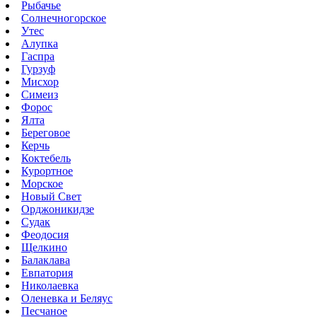
Рыбачье
Солнечногорское
Утес
Алупка
Гаспра
Гурзуф
Мисхор
Симеиз
Форос
Ялта
Береговое
Керчь
Коктебель
Курортное
Морское
Новый Свет
Орджоникидзе
Судак
Феодосия
Щелкино
Балаклава
Евпатория
Николаевка
Оленевка и Беляус
Песчаное