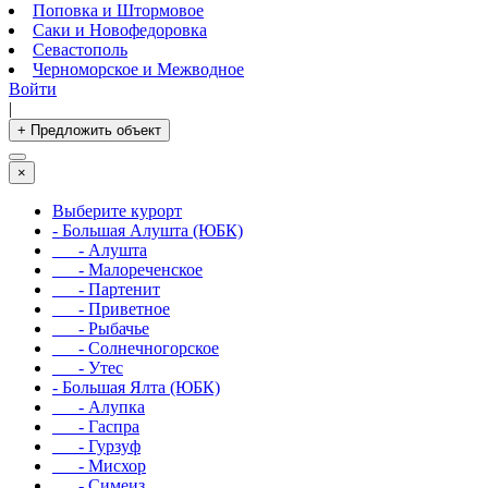
Поповка и Штормовое
Саки и Новофедоровка
Севастополь
Черноморское и Межводное
Войти
|
+ Предложить объект
×
Выберите курорт
- Большая Алушта (ЮБК)
- Алушта
- Малореченское
- Партенит
- Приветное
- Рыбачье
- Солнечногорское
- Утес
- Большая Ялта (ЮБК)
- Алупка
- Гаспра
- Гурзуф
- Мисхор
- Симеиз