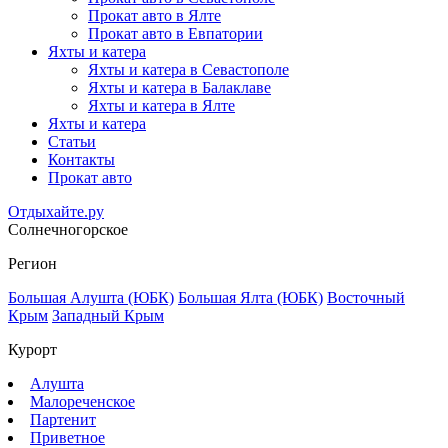
Прокат авто в Ялте
Прокат авто в Евпатории
Яхты и катера
Яхты и катера в Севастополе
Яхты и катера в Балаклаве
Яхты и катера в Ялте
Яхты и катера
Статьи
Контакты
Прокат авто
Отдыхайте.ру
Солнечногорское
Регион
Большая Алушта (ЮБК)
Большая Ялта (ЮБК)
Восточный
Крым
Западный Крым
Курорт
Алушта
Малореченское
Партенит
Приветное