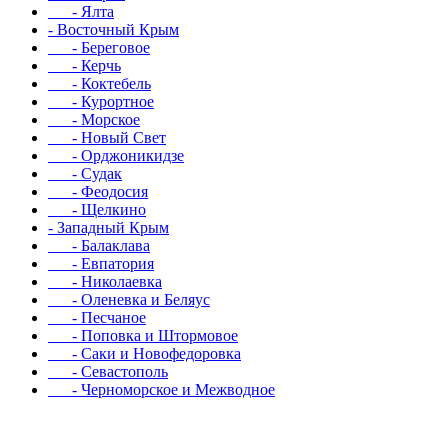
- Ялта
- Восточный Крым
- Береговое
- Керчь
- Коктебель
- Курортное
- Морское
- Новый Свет
- Орджоникидзе
- Судак
- Феодосия
- Щелкино
- Западный Крым
- Балаклава
- Евпатория
- Николаевка
- Оленевка и Беляус
- Песчаное
- Поповка и Штормовое
- Саки и Новофедоровка
- Севастополь
- Черноморское и Межводное