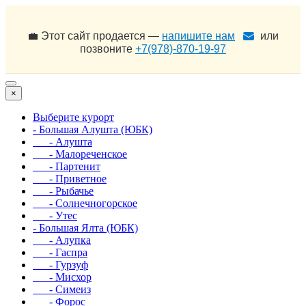
💼 Этот сайт продается —
напишите нам
или
позвоните
+7(978)-870-19-97
×
Выберите курорт
- Большая Алушта (ЮБК)
- Алушта
- Малореченское
- Партенит
- Приветное
- Рыбачье
- Солнечногорское
- Утес
- Большая Ялта (ЮБК)
- Алупка
- Гаспра
- Гурзуф
- Мисхор
- Симеиз
- Форос