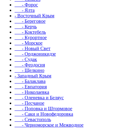
- Форос
- Ялта
- Восточный Крым
- Береговое
- Керчь
- Коктебель
- Курортное
- Морское
- Новый Свет
- Орджоникидзе
- Судак
- Феодосия
- Щелкино
- Западный Крым
- Балаклава
- Евпатория
- Николаевка
- Оленевка и Беляус
- Песчаное
- Поповка и Штормовое
- Саки и Новофедоровка
- Севастополь
- Черноморское и Межводное