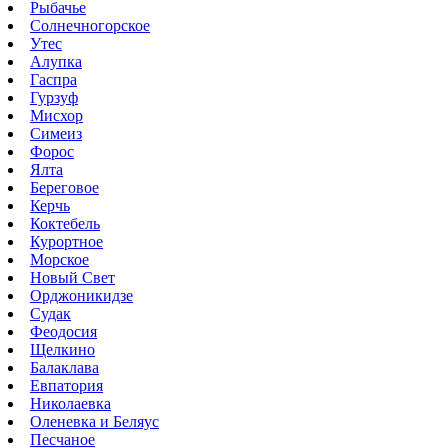
Рыбачье
Солнечногорское
Утес
Алупка
Гаспра
Гурзуф
Мисхор
Симеиз
Форос
Ялта
Береговое
Керчь
Коктебель
Курортное
Морское
Новый Свет
Орджоникидзе
Судак
Феодосия
Щелкино
Балаклава
Евпатория
Николаевка
Оленевка и Беляус
Песчаное