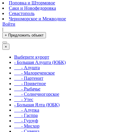
Поповка и Штормовое
Саки и Новофедоровка
Севастополь
Черноморское и Межводное
Войти
|
+ Предложить объект
×
Выберите курорт
- Большая Алушта (ЮБК)
- Алушта
- Малореченское
- Партенит
- Приветное
- Рыбачье
- Солнечногорское
- Утес
- Большая Ялта (ЮБК)
- Алупка
- Гаспра
- Гурзуф
- Мисхор
- Симеиз