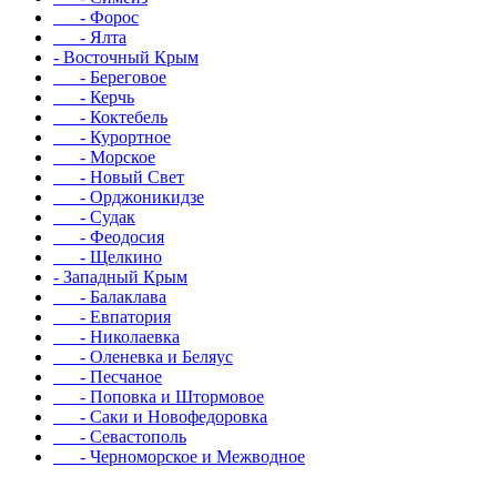
- Форос
- Ялта
- Восточный Крым
- Береговое
- Керчь
- Коктебель
- Курортное
- Морское
- Новый Свет
- Орджоникидзе
- Судак
- Феодосия
- Щелкино
- Западный Крым
- Балаклава
- Евпатория
- Николаевка
- Оленевка и Беляус
- Песчаное
- Поповка и Штормовое
- Саки и Новофедоровка
- Севастополь
- Черноморское и Межводное