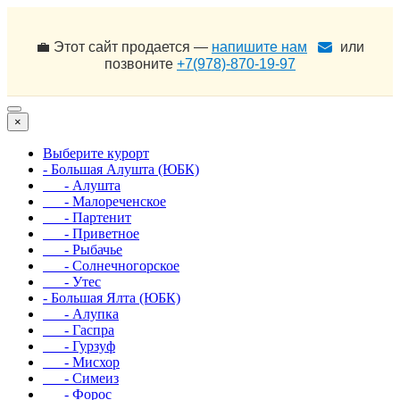
💼 Этот сайт продается —
напишите нам
или
позвоните
+7(978)-870-19-97
×
Выберите курорт
- Большая Алушта (ЮБК)
- Алушта
- Малореченское
- Партенит
- Приветное
- Рыбачье
- Солнечногорское
- Утес
- Большая Ялта (ЮБК)
- Алупка
- Гаспра
- Гурзуф
- Мисхор
- Симеиз
- Форос