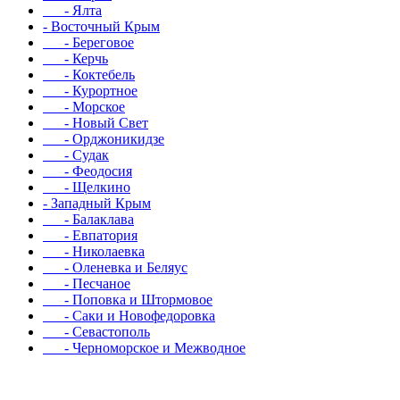
- Ялта
- Восточный Крым
- Береговое
- Керчь
- Коктебель
- Курортное
- Морское
- Новый Свет
- Орджоникидзе
- Судак
- Феодосия
- Щелкино
- Западный Крым
- Балаклава
- Евпатория
- Николаевка
- Оленевка и Беляус
- Песчаное
- Поповка и Штормовое
- Саки и Новофедоровка
- Севастополь
- Черноморское и Межводное