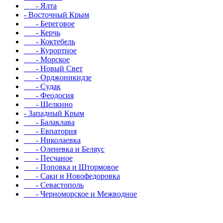
- Ялта
- Восточный Крым
- Береговое
- Керчь
- Коктебель
- Курортное
- Морское
- Новый Свет
- Орджоникидзе
- Судак
- Феодосия
- Щелкино
- Западный Крым
- Балаклава
- Евпатория
- Николаевка
- Оленевка и Беляус
- Песчаное
- Поповка и Штормовое
- Саки и Новофедоровка
- Севастополь
- Черноморское и Межводное