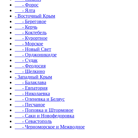
- Форос
- Ялта
- Восточный Крым
- Береговое
- Керчь
- Коктебель
- Курортное
- Морское
- Новый Свет
- Орджоникидзе
- Судак
- Феодосия
- Щелкино
- Западный Крым
- Балаклава
- Евпатория
- Николаевка
- Оленевка и Беляус
- Песчаное
- Поповка и Штормовое
- Саки и Новофедоровка
- Севастополь
- Черноморское и Межводное