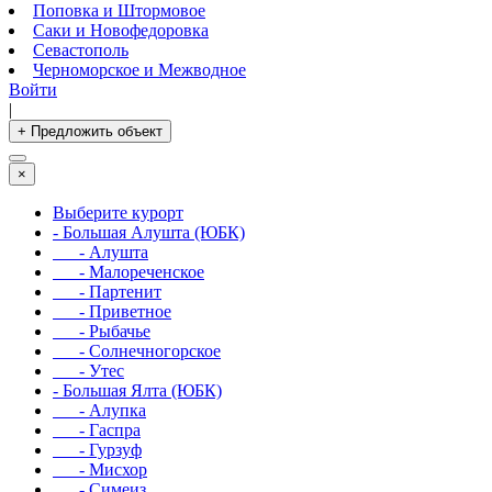
Поповка и Штормовое
Саки и Новофедоровка
Севастополь
Черноморское и Межводное
Войти
|
+ Предложить объект
×
Выберите курорт
- Большая Алушта (ЮБК)
- Алушта
- Малореченское
- Партенит
- Приветное
- Рыбачье
- Солнечногорское
- Утес
- Большая Ялта (ЮБК)
- Алупка
- Гаспра
- Гурзуф
- Мисхор
- Симеиз