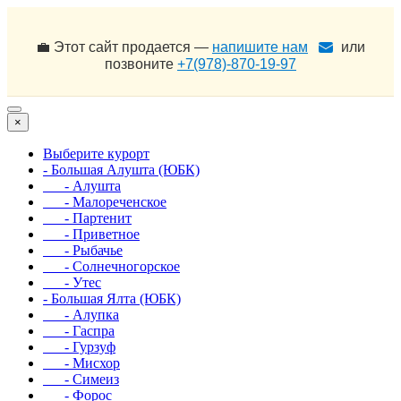
💼 Этот сайт продается —
напишите нам
или
позвоните
+7(978)-870-19-97
×
Выберите курорт
- Большая Алушта (ЮБК)
- Алушта
- Малореченское
- Партенит
- Приветное
- Рыбачье
- Солнечногорское
- Утес
- Большая Ялта (ЮБК)
- Алупка
- Гаспра
- Гурзуф
- Мисхор
- Симеиз
- Форос