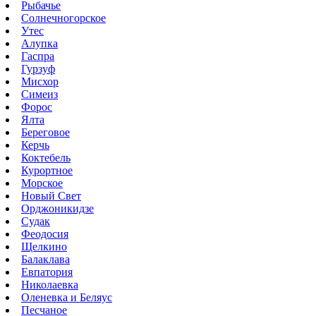
Рыбачье
Солнечногорское
Утес
Алупка
Гаспра
Гурзуф
Мисхор
Симеиз
Форос
Ялта
Береговое
Керчь
Коктебель
Курортное
Морское
Новый Свет
Орджоникидзе
Судак
Феодосия
Щелкино
Балаклава
Евпатория
Николаевка
Оленевка и Беляус
Песчаное