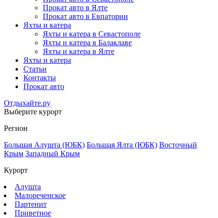
Прокат авто в Ялте
Прокат авто в Евпатории
Яхты и катера
Яхты и катера в Севастополе
Яхты и катера в Балаклаве
Яхты и катера в Ялте
Яхты и катера
Статьи
Контакты
Прокат авто
Отдыхайте.ру
Выберите курорт
Регион
Большая Алушта (ЮБК)
Большая Ялта (ЮБК)
Восточный
Крым
Западный Крым
Курорт
Алушта
Малореченское
Партенит
Приветное