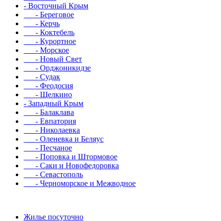
- Восточный Крым
- Береговое
- Керчь
- Коктебель
- Курортное
- Морское
- Новый Свет
- Орджоникидзе
- Судак
- Феодосия
- Щелкино
- Западный Крым
- Балаклава
- Евпатория
- Николаевка
- Оленевка и Беляус
- Песчаное
- Поповка и Штормовое
- Саки и Новофедоровка
- Севастополь
- Черноморское и Межводное
Жилье посуточно