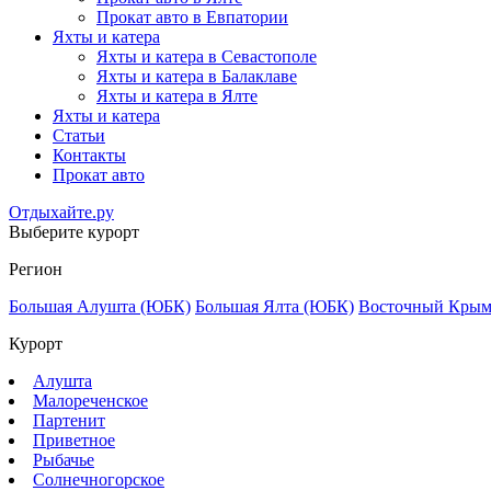
Прокат авто в Евпатории
Яхты и катера
Яхты и катера в Севастополе
Яхты и катера в Балаклаве
Яхты и катера в Ялте
Яхты и катера
Статьи
Контакты
Прокат авто
Отдыхайте.ру
Выберите курорт
Регион
Большая Алушта (ЮБК)
Большая Ялта (ЮБК)
Восточный Кры
Курорт
Алушта
Малореченское
Партенит
Приветное
Рыбачье
Солнечногорское