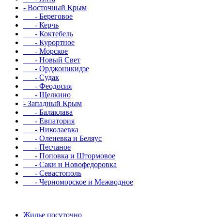
- Восточный Крым
- Береговое
- Керчь
- Коктебель
- Курортное
- Морское
- Новый Свет
- Орджоникидзе
- Судак
- Феодосия
- Щелкино
- Западный Крым
- Балаклава
- Евпатория
- Николаевка
- Оленевка и Беляус
- Песчаное
- Поповка и Штормовое
- Саки и Новофедоровка
- Севастополь
- Черноморское и Межводное
Жилье посуточно