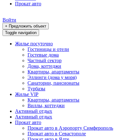
Прокат авто
Войти
+ Предложить объект
Toggle navigation
Жилье посуточно
Гостиницы и отели
Гостевые дома
Частный сектор
Дома, коттеджи
Квартиры, апартаменты
Эллинги (дома у моря)
Санатории, пансионаты
Турбазы
Жилье VIP
Квартиры, апартаменты
Виллы, коттеджи
Активный отдых
Активный отдых
Прокат авто
Прокат авто в Аэропорту Симферополь
Прокат авто в Севастополе
Прокат авто в Ялте