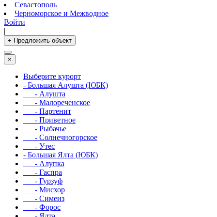
Севастополь
Черноморское и Межводное
Войти
|
+ Предложить объект
×
Выберите курорт
- Большая Алушта (ЮБК)
- Алушта
- Малореченское
- Партенит
- Приветное
- Рыбачье
- Солнечногорское
- Утес
- Большая Ялта (ЮБК)
- Алупка
- Гаспра
- Гурзуф
- Мисхор
- Симеиз
- Форос
- Ялта