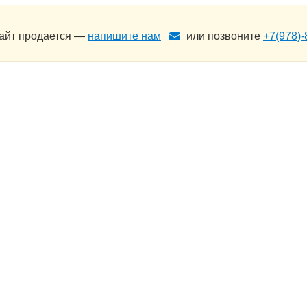
сайт продается —
напишите нам
или позвоните
+7(978)-