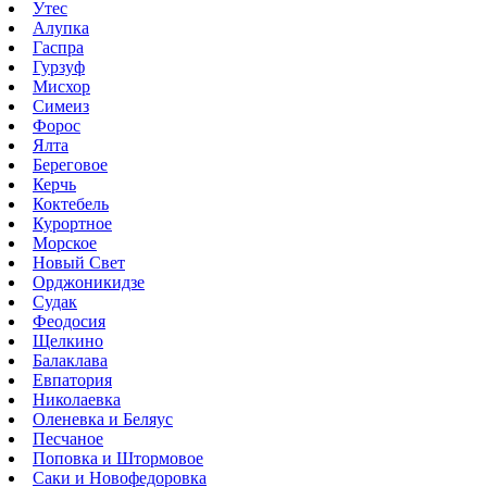
Утес
Алупка
Гаспра
Гурзуф
Мисхор
Симеиз
Форос
Ялта
Береговое
Керчь
Коктебель
Курортное
Морское
Новый Свет
Орджоникидзе
Судак
Феодосия
Щелкино
Балаклава
Евпатория
Николаевка
Оленевка и Беляус
Песчаное
Поповка и Штормовое
Саки и Новофедоровка