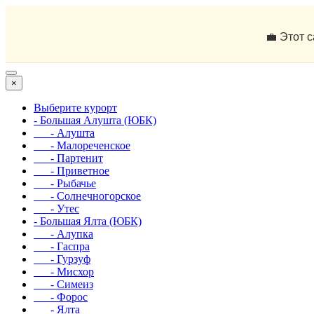
💼 Этот 
×
Выберите курорт
- Большая Алушта (ЮБК)
- Алушта
- Малореченское
- Партенит
- Приветное
- Рыбачье
- Солнечногорское
- Утес
- Большая Ялта (ЮБК)
- Алупка
- Гаспра
- Гурзуф
- Мисхор
- Симеиз
- Форос
- Ялта