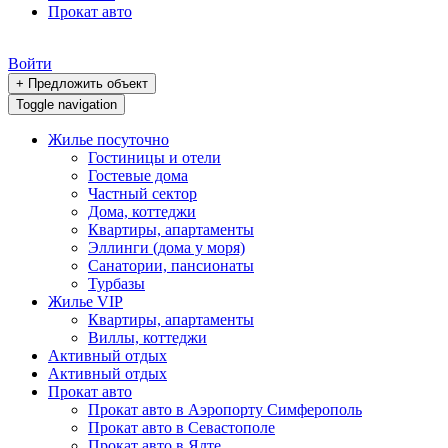
Прокат авто
Войти
+ Предложить объект
Toggle navigation
Жилье посуточно
Гостиницы и отели
Гостевые дома
Частный сектор
Дома, коттеджи
Квартиры, апартаменты
Эллинги (дома у моря)
Санатории, пансионаты
Турбазы
Жилье VIP
Квартиры, апартаменты
Виллы, коттеджи
Активный отдых
Активный отдых
Прокат авто
Прокат авто в Аэропорту Симферополь
Прокат авто в Севастополе
Прокат авто в Ялте