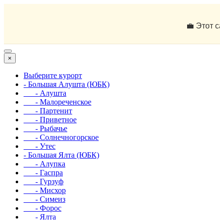
💼 Этот 
×
Выберите курорт
- Большая Алушта (ЮБК)
- Алушта
- Малореченское
- Партенит
- Приветное
- Рыбачье
- Солнечногорское
- Утес
- Большая Ялта (ЮБК)
- Алупка
- Гаспра
- Гурзуф
- Мисхор
- Симеиз
- Форос
- Ялта