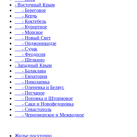
- Восточный Крым
- Береговое
- Керчь
- Коктебель
- Курортное
- Морское
- Новый Свет
- Орджоникидзе
- Судак
- Феодосия
- Щелкино
- Западный Крым
- Балаклава
- Евпатория
- Николаевка
- Оленевка и Беляус
- Песчаное
- Поповка и Штормовое
- Саки и Новофедоровка
- Севастополь
- Черноморское и Межводное
Жилье посуточно