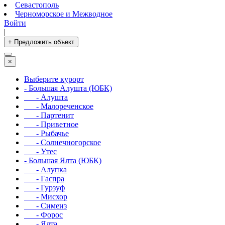
Севастополь
Черноморское и Межводное
Войти
|
+ Предложить объект
×
Выберите курорт
- Большая Алушта (ЮБК)
- Алушта
- Малореченское
- Партенит
- Приветное
- Рыбачье
- Солнечногорское
- Утес
- Большая Ялта (ЮБК)
- Алупка
- Гаспра
- Гурзуф
- Мисхор
- Симеиз
- Форос
- Ялта