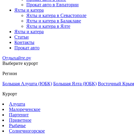
Прокат авто в Евпатории
Яхты и катера
Яхты и катера в Севастополе
Яхты и катера в Балаклаве
Яхты и катера в Ялте
Яхты и катера
Статьи
Контакты
Прокат авто
Отдыхайте.ру
Выберите курорт
Регион
Большая Алушта (ЮБК)
Большая Ялта (ЮБК)
Восточный Кры
Курорт
Алушта
Малореченское
Партенит
Приветное
Рыбачье
Солнечногорское