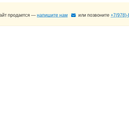
сайт продается —
напишите нам
или позвоните
+7(978)-