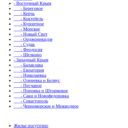
- Восточный Крым
- Береговое
- Керчь
- Коктебель
- Курортное
- Морское
- Новый Свет
- Орджоникидзе
- Судак
- Феодосия
- Щелкино
- Западный Крым
- Балаклава
- Евпатория
- Николаевка
- Оленевка и Беляус
- Песчаное
- Поповка и Штормовое
- Саки и Новофедоровка
- Севастополь
- Черноморское и Межводное
Жилье посуточно