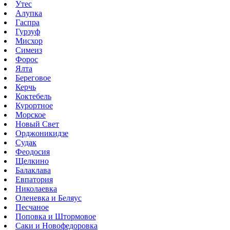
Утес
Алупка
Гаспра
Гурзуф
Мисхор
Симеиз
Форос
Ялта
Береговое
Керчь
Коктебель
Курортное
Морское
Новый Свет
Орджоникидзе
Судак
Феодосия
Щелкино
Балаклава
Евпатория
Николаевка
Оленевка и Беляус
Песчаное
Поповка и Штормовое
Саки и Новофедоровка