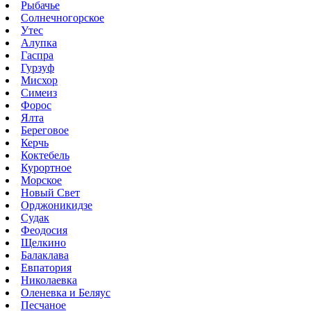
Рыбачье
Солнечногорское
Утес
Алупка
Гаспра
Гурзуф
Мисхор
Симеиз
Форос
Ялта
Береговое
Керчь
Коктебель
Курортное
Морское
Новый Свет
Орджоникидзе
Судак
Феодосия
Щелкино
Балаклава
Евпатория
Николаевка
Оленевка и Беляус
Песчаное