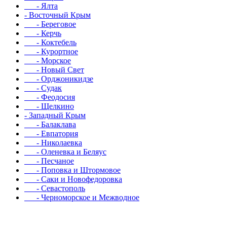
- Ялта
- Восточный Крым
- Береговое
- Керчь
- Коктебель
- Курортное
- Морское
- Новый Свет
- Орджоникидзе
- Судак
- Феодосия
- Щелкино
- Западный Крым
- Балаклава
- Евпатория
- Николаевка
- Оленевка и Беляус
- Песчаное
- Поповка и Штормовое
- Саки и Новофедоровка
- Севастополь
- Черноморское и Межводное