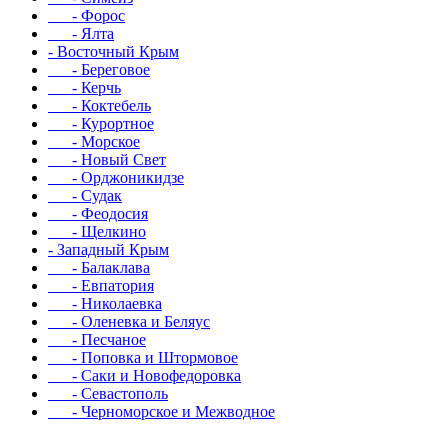
- Форос
- Ялта
- Восточный Крым
- Береговое
- Керчь
- Коктебель
- Курортное
- Морское
- Новый Свет
- Орджоникидзе
- Судак
- Феодосия
- Щелкино
- Западный Крым
- Балаклава
- Евпатория
- Николаевка
- Оленевка и Беляус
- Песчаное
- Поповка и Штормовое
- Саки и Новофедоровка
- Севастополь
- Черноморское и Межводное