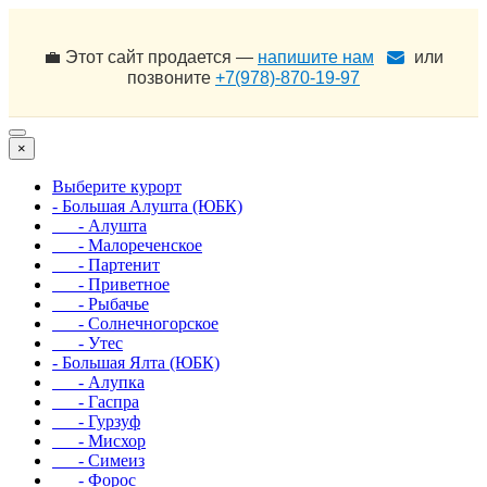
💼 Этот сайт продается —
напишите нам
или
позвоните
+7(978)-870-19-97
×
Выберите курорт
- Большая Алушта (ЮБК)
- Алушта
- Малореченское
- Партенит
- Приветное
- Рыбачье
- Солнечногорское
- Утес
- Большая Ялта (ЮБК)
- Алупка
- Гаспра
- Гурзуф
- Мисхор
- Симеиз
- Форос