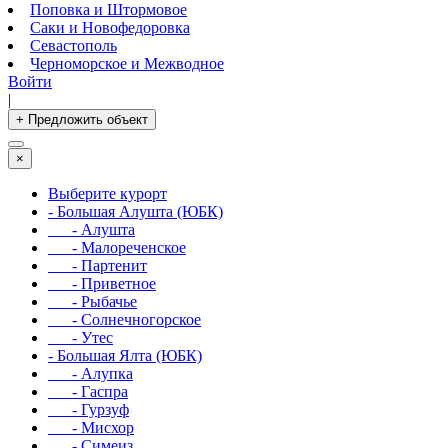
Поповка и Штормовое
Саки и Новофедоровка
Севастополь
Черноморское и Межводное
Войти
|
+ Предложить объект
×
Выберите курорт
- Большая Алушта (ЮБК)
- Алушта
- Малореченское
- Партенит
- Приветное
- Рыбачье
- Солнечногорское
- Утес
- Большая Ялта (ЮБК)
- Алупка
- Гаспра
- Гурзуф
- Мисхор
- Симеиз