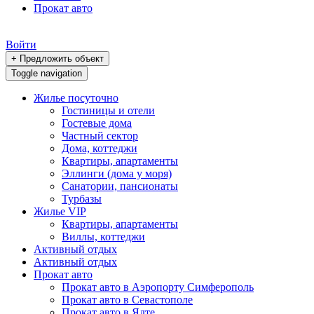
Прокат авто
Войти
+ Предложить объект
Toggle navigation
Жилье посуточно
Гостиницы и отели
Гостевые дома
Частный сектор
Дома, коттеджи
Квартиры, апартаменты
Эллинги (дома у моря)
Санатории, пансионаты
Турбазы
Жилье VIP
Квартиры, апартаменты
Виллы, коттеджи
Активный отдых
Активный отдых
Прокат авто
Прокат авто в Аэропорту Симферополь
Прокат авто в Севастополе
Прокат авто в Ялте