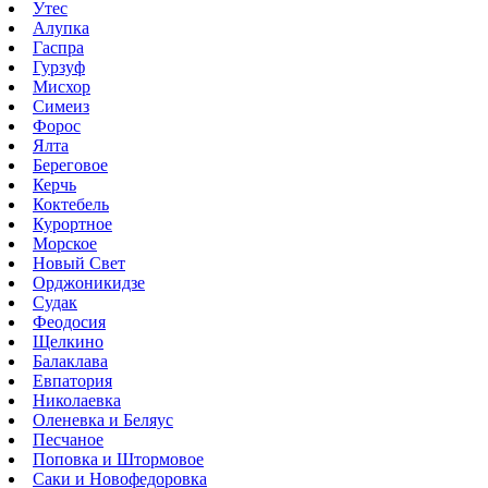
Утес
Алупка
Гаспра
Гурзуф
Мисхор
Симеиз
Форос
Ялта
Береговое
Керчь
Коктебель
Курортное
Морское
Новый Свет
Орджоникидзе
Судак
Феодосия
Щелкино
Балаклава
Евпатория
Николаевка
Оленевка и Беляус
Песчаное
Поповка и Штормовое
Саки и Новофедоровка