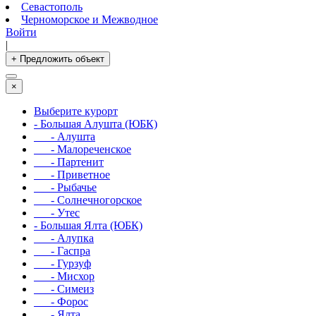
Севастополь
Черноморское и Межводное
Войти
|
+ Предложить объект
×
Выберите курорт
- Большая Алушта (ЮБК)
- Алушта
- Малореченское
- Партенит
- Приветное
- Рыбачье
- Солнечногорское
- Утес
- Большая Ялта (ЮБК)
- Алупка
- Гаспра
- Гурзуф
- Мисхор
- Симеиз
- Форос
- Ялта