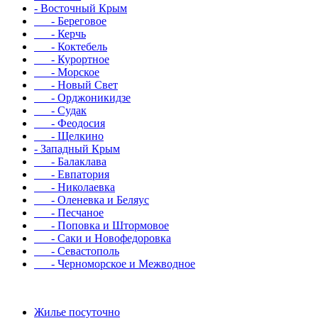
- Восточный Крым
- Береговое
- Керчь
- Коктебель
- Курортное
- Морское
- Новый Свет
- Орджоникидзе
- Судак
- Феодосия
- Щелкино
- Западный Крым
- Балаклава
- Евпатория
- Николаевка
- Оленевка и Беляус
- Песчаное
- Поповка и Штормовое
- Саки и Новофедоровка
- Севастополь
- Черноморское и Межводное
Жилье посуточно