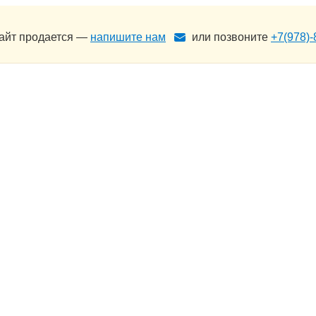
сайт продается —
напишите нам
или позвоните
+7(978)-