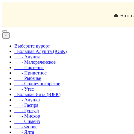
💼 Этот 
×
Выберите курорт
- Большая Алушта (ЮБК)
- Алушта
- Малореченское
- Партенит
- Приветное
- Рыбачье
- Солнечногорское
- Утес
- Большая Ялта (ЮБК)
- Алупка
- Гаспра
- Гурзуф
- Мисхор
- Симеиз
- Форос
- Ялта