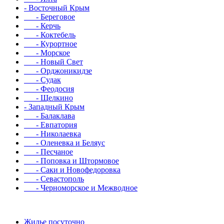
- Восточный Крым
- Береговое
- Керчь
- Коктебель
- Курортное
- Морское
- Новый Свет
- Орджоникидзе
- Судак
- Феодосия
- Щелкино
- Западный Крым
- Балаклава
- Евпатория
- Николаевка
- Оленевка и Беляус
- Песчаное
- Поповка и Штормовое
- Саки и Новофедоровка
- Севастополь
- Черноморское и Межводное
Жилье посуточно