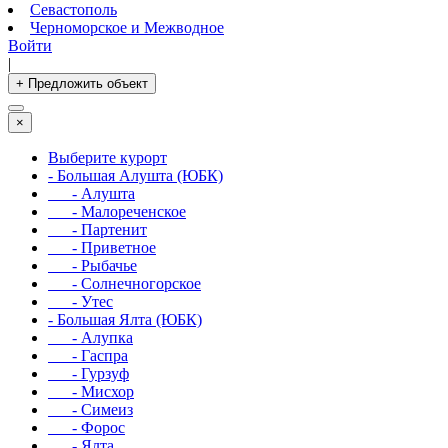
Севастополь
Черноморское и Межводное
Войти
|
+ Предложить объект
×
Выберите курорт
- Большая Алушта (ЮБК)
- Алушта
- Малореченское
- Партенит
- Приветное
- Рыбачье
- Солнечногорское
- Утес
- Большая Ялта (ЮБК)
- Алупка
- Гаспра
- Гурзуф
- Мисхор
- Симеиз
- Форос
- Ялта