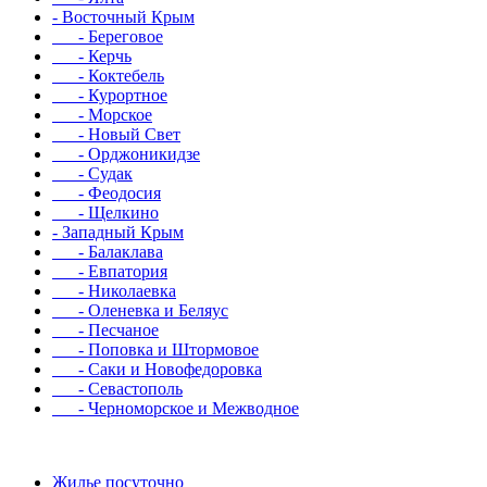
- Восточный Крым
- Береговое
- Керчь
- Коктебель
- Курортное
- Морское
- Новый Свет
- Орджоникидзе
- Судак
- Феодосия
- Щелкино
- Западный Крым
- Балаклава
- Евпатория
- Николаевка
- Оленевка и Беляус
- Песчаное
- Поповка и Штормовое
- Саки и Новофедоровка
- Севастополь
- Черноморское и Межводное
Жилье посуточно