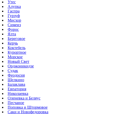
Утес
Алупка
Гаспра
Гурзуф
Мисхор
Симеиз
Форос
Ялта
Береговое
Керчь
Коктебель
Курортное
Морское
Новый Свет
Орджоникидзе
Судак
Феодосия
Щелкино
Балаклава
Евпатория
Николаевка
Оленевка и Беляус
Песчаное
Поповка и Штормовое
Саки и Новофедоровка