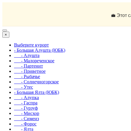
💼 Этот 
×
Выберите курорт
- Большая Алушта (ЮБК)
- Алушта
- Малореченское
- Партенит
- Приветное
- Рыбачье
- Солнечногорское
- Утес
- Большая Ялта (ЮБК)
- Алупка
- Гаспра
- Гурзуф
- Мисхор
- Симеиз
- Форос
- Ялта