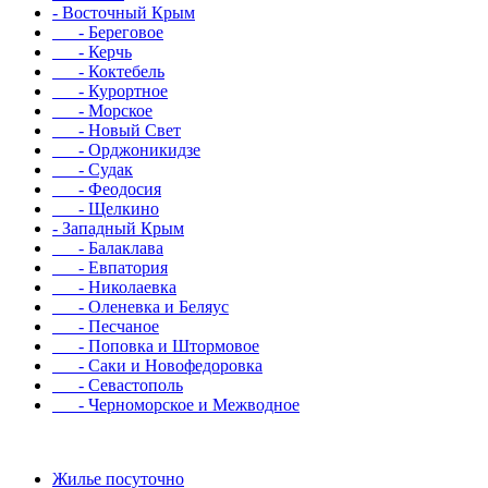
- Восточный Крым
- Береговое
- Керчь
- Коктебель
- Курортное
- Морское
- Новый Свет
- Орджоникидзе
- Судак
- Феодосия
- Щелкино
- Западный Крым
- Балаклава
- Евпатория
- Николаевка
- Оленевка и Беляус
- Песчаное
- Поповка и Штормовое
- Саки и Новофедоровка
- Севастополь
- Черноморское и Межводное
Жилье посуточно