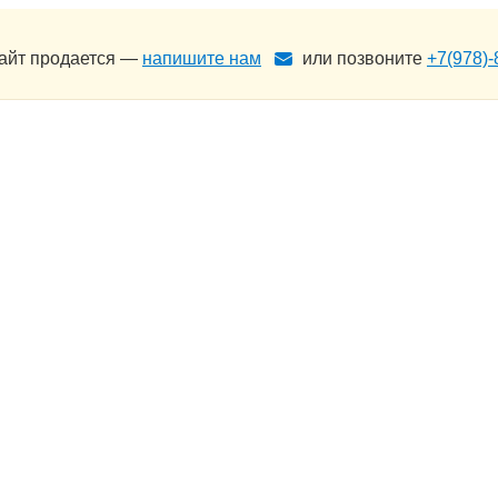
сайт продается —
напишите нам
или позвоните
+7(978)-