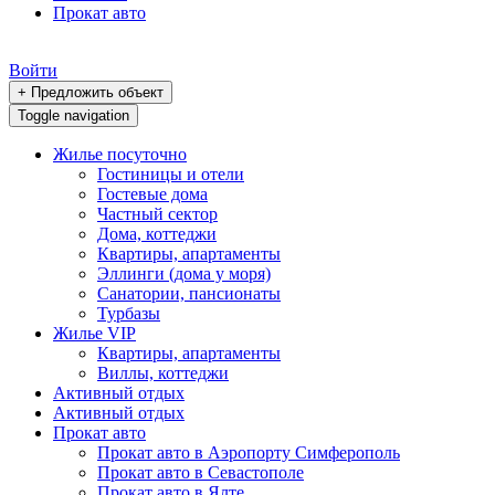
Прокат авто
Войти
+ Предложить объект
Toggle navigation
Жилье посуточно
Гостиницы и отели
Гостевые дома
Частный сектор
Дома, коттеджи
Квартиры, апартаменты
Эллинги (дома у моря)
Санатории, пансионаты
Турбазы
Жилье VIP
Квартиры, апартаменты
Виллы, коттеджи
Активный отдых
Активный отдых
Прокат авто
Прокат авто в Аэропорту Симферополь
Прокат авто в Севастополе
Прокат авто в Ялте