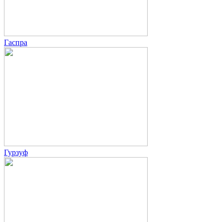
Гаспра
Гурзуф