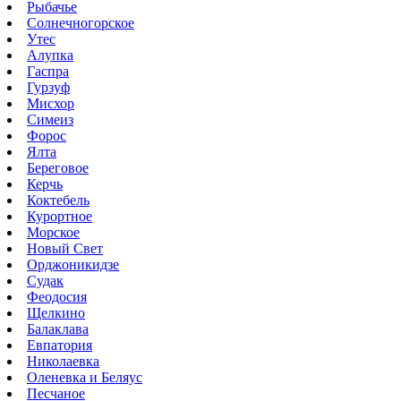
Рыбачье
Солнечногорское
Утес
Алупка
Гаспра
Гурзуф
Мисхор
Симеиз
Форос
Ялта
Береговое
Керчь
Коктебель
Курортное
Морское
Новый Свет
Орджоникидзе
Судак
Феодосия
Щелкино
Балаклава
Евпатория
Николаевка
Оленевка и Беляус
Песчаное