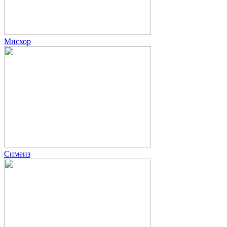
Мисхор
Симеиз