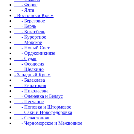
- Форос
- Ялта
- Восточный Крым
- Береговое
- Керчь
- Коктебель
- Курортное
- Морское
- Новый Свет
- Орджоникидзе
- Судак
- Феодосия
- Щелкино
- Западный Крым
- Балаклава
- Евпатория
- Николаевка
- Оленевка и Беляус
- Песчаное
- Поповка и Штормовое
- Саки и Новофедоровка
- Севастополь
- Черноморское и Межводное