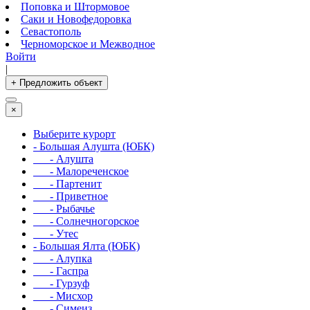
Поповка и Штормовое
Саки и Новофедоровка
Севастополь
Черноморское и Межводное
Войти
|
+ Предложить объект
×
Выберите курорт
- Большая Алушта (ЮБК)
- Алушта
- Малореченское
- Партенит
- Приветное
- Рыбачье
- Солнечногорское
- Утес
- Большая Ялта (ЮБК)
- Алупка
- Гаспра
- Гурзуф
- Мисхор
- Симеиз