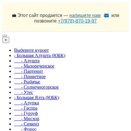
💼 Этот сайт продается —
напишите нам
или
позвоните
+7(978)-870-19-97
×
Выберите курорт
- Большая Алушта (ЮБК)
- Алушта
- Малореченское
- Партенит
- Приветное
- Рыбачье
- Солнечногорское
- Утес
- Большая Ялта (ЮБК)
- Алупка
- Гаспра
- Гурзуф
- Мисхор
- Симеиз
- Форос