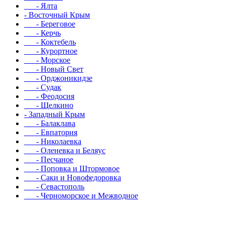
- Ялта
- Восточный Крым
- Береговое
- Керчь
- Коктебель
- Курортное
- Морское
- Новый Свет
- Орджоникидзе
- Судак
- Феодосия
- Щелкино
- Западный Крым
- Балаклава
- Евпатория
- Николаевка
- Оленевка и Беляус
- Песчаное
- Поповка и Штормовое
- Саки и Новофедоровка
- Севастополь
- Черноморское и Межводное