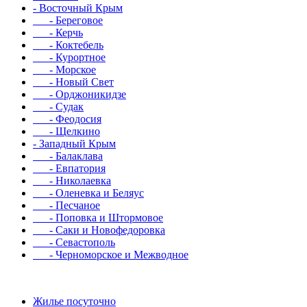
- Восточный Крым
- Береговое
- Керчь
- Коктебель
- Курортное
- Морское
- Новый Свет
- Орджоникидзе
- Судак
- Феодосия
- Щелкино
- Западный Крым
- Балаклава
- Евпатория
- Николаевка
- Оленевка и Беляус
- Песчаное
- Поповка и Штормовое
- Саки и Новофедоровка
- Севастополь
- Черноморское и Межводное
Жилье посуточно