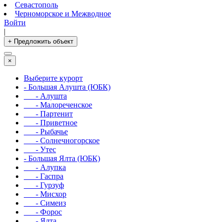
Севастополь
Черноморское и Межводное
Войти
|
+ Предложить объект
×
Выберите курорт
- Большая Алушта (ЮБК)
- Алушта
- Малореченское
- Партенит
- Приветное
- Рыбачье
- Солнечногорское
- Утес
- Большая Ялта (ЮБК)
- Алупка
- Гаспра
- Гурзуф
- Мисхор
- Симеиз
- Форос
- Ялта