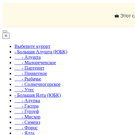
💼 Этот 
×
Выберите курорт
- Большая Алушта (ЮБК)
- Алушта
- Малореченское
- Партенит
- Приветное
- Рыбачье
- Солнечногорское
- Утес
- Большая Ялта (ЮБК)
- Алупка
- Гаспра
- Гурзуф
- Мисхор
- Симеиз
- Форос
- Ялта