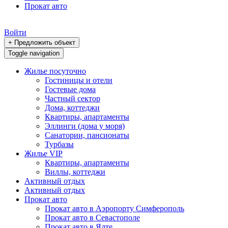
Прокат авто
Войти
+ Предложить объект
Toggle navigation
Жилье посуточно
Гостиницы и отели
Гостевые дома
Частный сектор
Дома, коттеджи
Квартиры, апартаменты
Эллинги (дома у моря)
Санатории, пансионаты
Турбазы
Жилье VIP
Квартиры, апартаменты
Виллы, коттеджи
Активный отдых
Активный отдых
Прокат авто
Прокат авто в Аэропорту Симферополь
Прокат авто в Севастополе
Прокат авто в Ялте