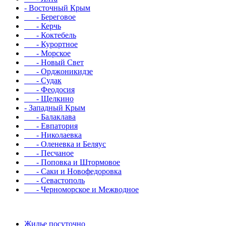
- Восточный Крым
- Береговое
- Керчь
- Коктебель
- Курортное
- Морское
- Новый Свет
- Орджоникидзе
- Судак
- Феодосия
- Щелкино
- Западный Крым
- Балаклава
- Евпатория
- Николаевка
- Оленевка и Беляус
- Песчаное
- Поповка и Штормовое
- Саки и Новофедоровка
- Севастополь
- Черноморское и Межводное
Жилье посуточно