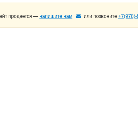
сайт продается —
напишите нам
или позвоните
+7(978)-