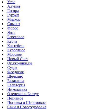
Утес
Алупка
Гаспра
Гурзуф
Мисхор
Симеиз
Форос
Ялта
Береговое
Керчь
Коктебель
Курортное
Морское
Новый Свет
Орджоникидзе
Судак
Феодосия
Щелкино
Балаклава
Евпатория
Николаевка
Оленевка и Беляус
Песчаное
Поповка и Штормовое
Саки и Новофедоровка