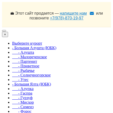
💼 Этот сайт продается —
напишите нам
или
позвоните
+7(978)-870-19-97
×
Выберите курорт
- Большая Алушта (ЮБК)
- Алушта
- Малореченское
- Партенит
- Приветное
- Рыбачье
- Солнечногорское
- Утес
- Большая Ялта (ЮБК)
- Алупка
- Гаспра
- Гурзуф
- Мисхор
- Симеиз
- Форос