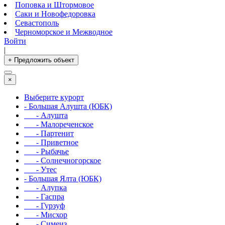
Поповка и Штормовое
Саки и Новофедоровка
Севастополь
Черноморское и Межводное
Войти
|
+ Предложить объект
×
Выберите курорт
- Большая Алушта (ЮБК)
- Алушта
- Малореченское
- Партенит
- Приветное
- Рыбачье
- Солнечногорское
- Утес
- Большая Ялта (ЮБК)
- Алупка
- Гаспра
- Гурзуф
- Мисхор
- Симеиз