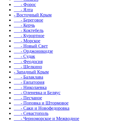
- Форос
- Ялта
- Восточный Крым
- Береговое
- Керчь
- Коктебель
- Курортное
- Морское
- Новый Свет
- Орджоникидзе
- Судак
- Феодосия
- Щелкино
- Западный Крым
- Балаклава
- Евпатория
- Николаевка
- Оленевка и Беляус
- Песчаное
- Поповка и Штормовое
- Саки и Новофедоровка
- Севастополь
- Черноморское и Межводное