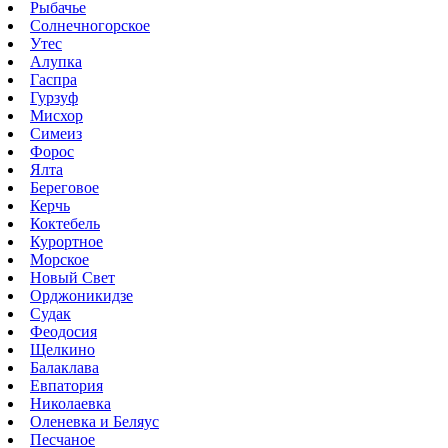
Рыбачье
Солнечногорское
Утес
Алупка
Гаспра
Гурзуф
Мисхор
Симеиз
Форос
Ялта
Береговое
Керчь
Коктебель
Курортное
Морское
Новый Свет
Орджоникидзе
Судак
Феодосия
Щелкино
Балаклава
Евпатория
Николаевка
Оленевка и Беляус
Песчаное