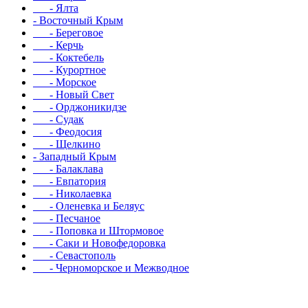
- Ялта
- Восточный Крым
- Береговое
- Керчь
- Коктебель
- Курортное
- Морское
- Новый Свет
- Орджоникидзе
- Судак
- Феодосия
- Щелкино
- Западный Крым
- Балаклава
- Евпатория
- Николаевка
- Оленевка и Беляус
- Песчаное
- Поповка и Штормовое
- Саки и Новофедоровка
- Севастополь
- Черноморское и Межводное