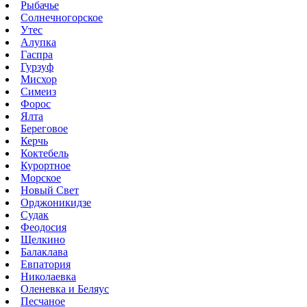
Рыбачье
Солнечногорское
Утес
Алупка
Гаспра
Гурзуф
Мисхор
Симеиз
Форос
Ялта
Береговое
Керчь
Коктебель
Курортное
Морское
Новый Свет
Орджоникидзе
Судак
Феодосия
Щелкино
Балаклава
Евпатория
Николаевка
Оленевка и Беляус
Песчаное