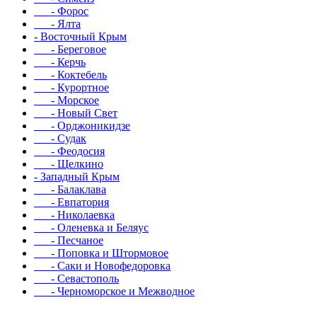
- Форос
- Ялта
- Восточный Крым
- Береговое
- Керчь
- Коктебель
- Курортное
- Морское
- Новый Свет
- Орджоникидзе
- Судак
- Феодосия
- Щелкино
- Западный Крым
- Балаклава
- Евпатория
- Николаевка
- Оленевка и Беляус
- Песчаное
- Поповка и Штормовое
- Саки и Новофедоровка
- Севастополь
- Черноморское и Межводное