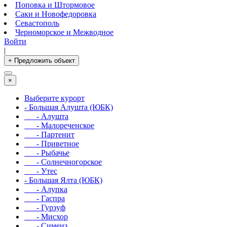
Поповка и Штормовое
Саки и Новофедоровка
Севастополь
Черноморское и Межводное
Войти
|
+ Предложить объект
×
Выберите курорт
- Большая Алушта (ЮБК)
- Алушта
- Малореченское
- Партенит
- Приветное
- Рыбачье
- Солнечногорское
- Утес
- Большая Ялта (ЮБК)
- Алупка
- Гаспра
- Гурзуф
- Мисхор
- Симеиз