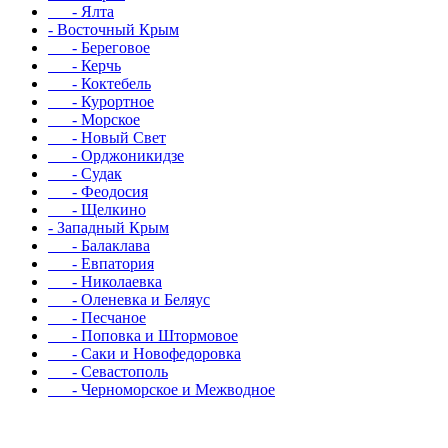
- Ялта
- Восточный Крым
- Береговое
- Керчь
- Коктебель
- Курортное
- Морское
- Новый Свет
- Орджоникидзе
- Судак
- Феодосия
- Щелкино
- Западный Крым
- Балаклава
- Евпатория
- Николаевка
- Оленевка и Беляус
- Песчаное
- Поповка и Штормовое
- Саки и Новофедоровка
- Севастополь
- Черноморское и Межводное