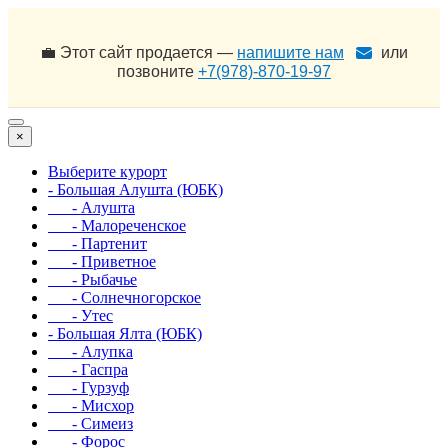
💼 Этот сайт продается —
напишите нам
или
позвоните
+7(978)-870-19-97
×
Выберите курорт
- Большая Алушта (ЮБК)
- Алушта
- Малореченское
- Партенит
- Приветное
- Рыбачье
- Солнечногорское
- Утес
- Большая Ялта (ЮБК)
- Алупка
- Гаспра
- Гурзуф
- Мисхор
- Симеиз
- Форос