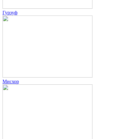
Гурзуф
Мисхор