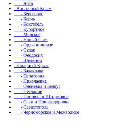
- Ялта
- Восточный Крым
- Береговое
- Керчь
- Коктебель
- Курортное
- Морское
- Новый Свет
- Орджоникидзе
- Судак
- Феодосия
- Щелкино
- Западный Крым
- Балаклава
- Евпатория
- Николаевка
- Оленевка и Беляус
- Песчаное
- Поповка и Штормовое
- Саки и Новофедоровка
- Севастополь
- Черноморское и Межводное