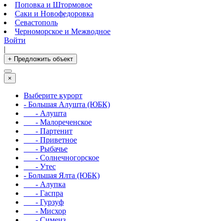
Поповка и Штормовое
Саки и Новофедоровка
Севастополь
Черноморское и Межводное
Войти
|
+ Предложить объект
×
Выберите курорт
- Большая Алушта (ЮБК)
- Алушта
- Малореченское
- Партенит
- Приветное
- Рыбачье
- Солнечногорское
- Утес
- Большая Ялта (ЮБК)
- Алупка
- Гаспра
- Гурзуф
- Мисхор
- Симеиз