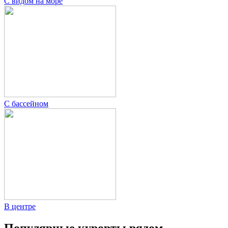
С видом на море
С бассейном
В центре