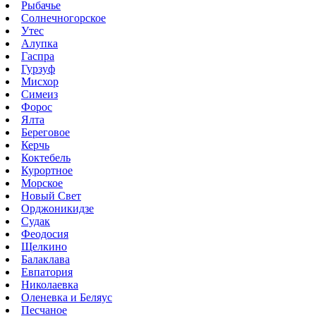
Рыбачье
Солнечногорское
Утес
Алупка
Гаспра
Гурзуф
Мисхор
Симеиз
Форос
Ялта
Береговое
Керчь
Коктебель
Курортное
Морское
Новый Свет
Орджоникидзе
Судак
Феодосия
Щелкино
Балаклава
Евпатория
Николаевка
Оленевка и Беляус
Песчаное