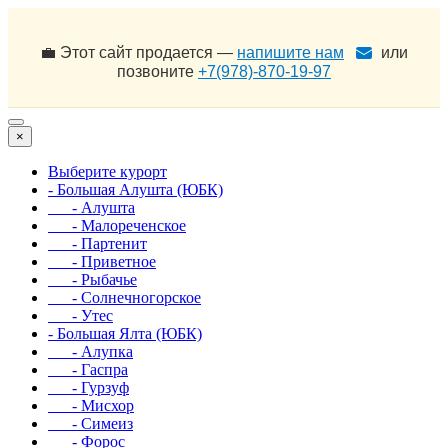
💼 Этот сайт продается —
напишите нам
или
позвоните
+7(978)-870-19-97
×
Выберите курорт
- Большая Алушта (ЮБК)
- Алушта
- Малореченское
- Партенит
- Приветное
- Рыбачье
- Солнечногорское
- Утес
- Большая Ялта (ЮБК)
- Алупка
- Гаспра
- Гурзуф
- Мисхор
- Симеиз
- Форос