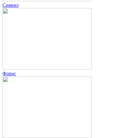
Симеиз
Форос