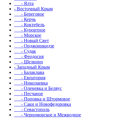
- Ялта
- Восточный Крым
- Береговое
- Керчь
- Коктебель
- Курортное
- Морское
- Новый Свет
- Орджоникидзе
- Судак
- Феодосия
- Щелкино
- Западный Крым
- Балаклава
- Евпатория
- Николаевка
- Оленевка и Беляус
- Песчаное
- Поповка и Штормовое
- Саки и Новофедоровка
- Севастополь
- Черноморское и Межводное