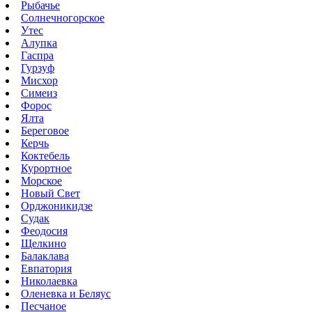
Рыбачье
Солнечногорское
Утес
Алупка
Гаспра
Гурзуф
Мисхор
Симеиз
Форос
Ялта
Береговое
Керчь
Коктебель
Курортное
Морское
Новый Свет
Орджоникидзе
Судак
Феодосия
Щелкино
Балаклава
Евпатория
Николаевка
Оленевка и Беляус
Песчаное