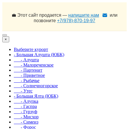
💼 Этот сайт продается —
напишите нам
или
позвоните
+7(978)-870-19-97
×
Выберите курорт
- Большая Алушта (ЮБК)
- Алушта
- Малореченское
- Партенит
- Приветное
- Рыбачье
- Солнечногорское
- Утес
- Большая Ялта (ЮБК)
- Алупка
- Гаспра
- Гурзуф
- Мисхор
- Симеиз
- Форос