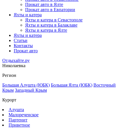
Прокат авто в Ялте
Прокат авто в Евпатории
Яхты и катера
Яхты и катера в Севастополе
Яхты и катера в Балаклаве
Яхты и катера в Ялте
Яхты и катера
Статьи
Контакты
Прокат авто
Отдыхайте.ру
Николаевка
Регион
Большая Алушта (ЮБК)
Большая Ялта (ЮБК)
Восточный
Крым
Западный Крым
Курорт
Алушта
Малореченское
Партенит
Приветное