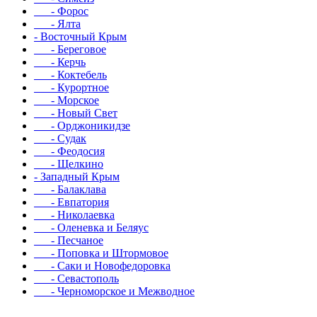
- Форос
- Ялта
- Восточный Крым
- Береговое
- Керчь
- Коктебель
- Курортное
- Морское
- Новый Свет
- Орджоникидзе
- Судак
- Феодосия
- Щелкино
- Западный Крым
- Балаклава
- Евпатория
- Николаевка
- Оленевка и Беляус
- Песчаное
- Поповка и Штормовое
- Саки и Новофедоровка
- Севастополь
- Черноморское и Межводное