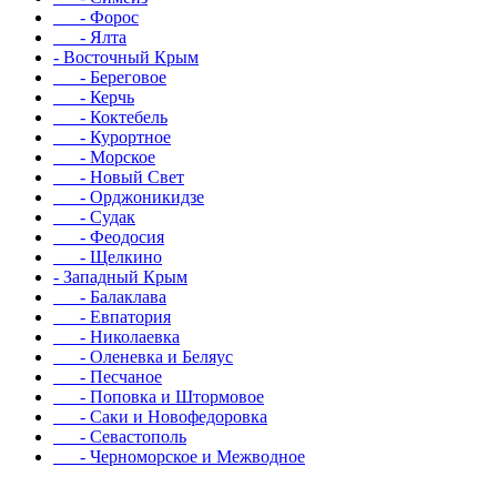
- Форос
- Ялта
- Восточный Крым
- Береговое
- Керчь
- Коктебель
- Курортное
- Морское
- Новый Свет
- Орджоникидзе
- Судак
- Феодосия
- Щелкино
- Западный Крым
- Балаклава
- Евпатория
- Николаевка
- Оленевка и Беляус
- Песчаное
- Поповка и Штормовое
- Саки и Новофедоровка
- Севастополь
- Черноморское и Межводное