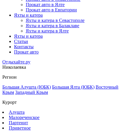
Прокат авто в Ялте
Прокат авто в Евпатории
Яхты и катера
Яхты и катера в Севастополе
Яхты и катера в Балаклаве
Яхты и катера в Ялте
Яхты и катера
Статьи
Контакты
Прокат авто
Отдыхайте.ру
Николаевка
Регион
Большая Алушта (ЮБК)
Большая Ялта (ЮБК)
Восточный
Крым
Западный Крым
Курорт
Алушта
Малореченское
Партенит
Приветное