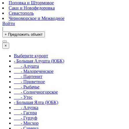
Поповка и Штормовое
Саки и Новофедоровка
Севастополь
Черноморское и Межводное
Войти
|
+ Предложить объект
×
Выберите курорт
- Большая Алушта (ЮБК)
- Алушта
- Малореченское
- Партенит
- Приветное
- Рыбачье
- Солнечногорское
- Утес
- Большая Ялта (ЮБК)
- Алупка
- Гаспра
- Гурзуф
- Мисхор
- Симеиз