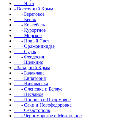
- Ялта
- Восточный Крым
- Береговое
- Керчь
- Коктебель
- Курортное
- Морское
- Новый Свет
- Орджоникидзе
- Судак
- Феодосия
- Щелкино
- Западный Крым
- Балаклава
- Евпатория
- Николаевка
- Оленевка и Беляус
- Песчаное
- Поповка и Штормовое
- Саки и Новофедоровка
- Севастополь
- Черноморское и Межводное