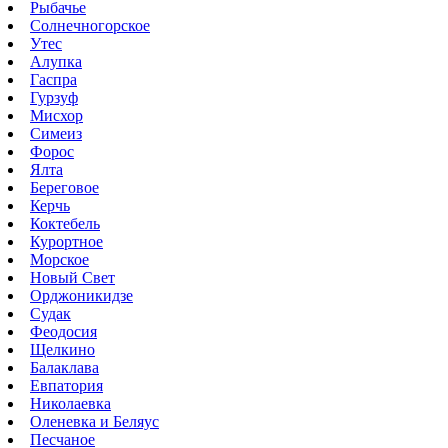
Рыбачье
Солнечногорское
Утес
Алупка
Гаспра
Гурзуф
Мисхор
Симеиз
Форос
Ялта
Береговое
Керчь
Коктебель
Курортное
Морское
Новый Свет
Орджоникидзе
Судак
Феодосия
Щелкино
Балаклава
Евпатория
Николаевка
Оленевка и Беляус
Песчаное