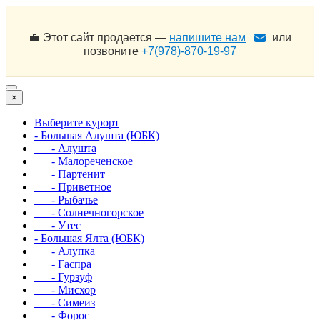
💼 Этот сайт продается —
напишите нам
или
позвоните
+7(978)-870-19-97
×
Выберите курорт
- Большая Алушта (ЮБК)
- Алушта
- Малореченское
- Партенит
- Приветное
- Рыбачье
- Солнечногорское
- Утес
- Большая Ялта (ЮБК)
- Алупка
- Гаспра
- Гурзуф
- Мисхор
- Симеиз
- Форос